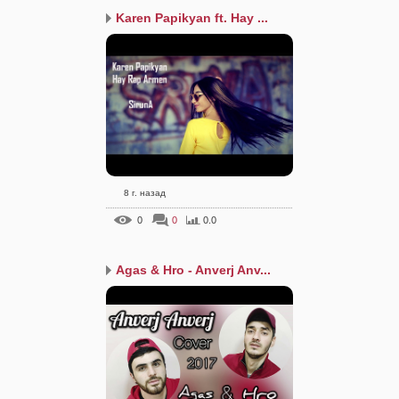
Karen Papikyan ft. Hay ...
8 г. назад
0
0
0.0
Agas & Hro - Anverj Anv...