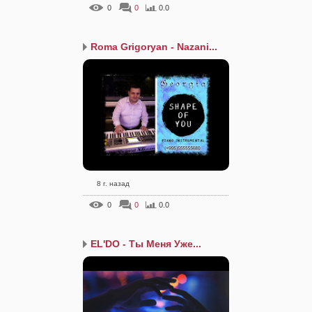
0
0
0.0
Roma Grigoryan - Nazani...
8 г. назад
0
0
0.0
EL'DO - Ты Меня Уже...