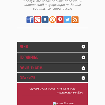
и получите вдвое больше полезной и
интересной информации на Ваших
социальных страничках!
МЕНЮ
+
ПОПУЛЯРНЫЕ
+
БОЛЬШЕ ЧЕМ СЛОВА
+
СИЛА МЫСЛИ
+
Copyright MyCorp © 2026
|
Хостинг от
uCoz
Информация о сайте