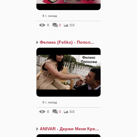
8 г. назад
0
0
0.0
Феликс (Feliks) - Попол...
8 г. назад
0
0
0.0
ANIVAR - Держи Меня Кре...