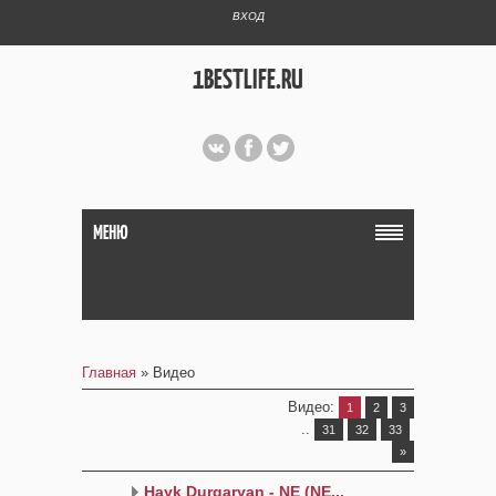
ВХОД
1BESTLIFE.RU
МЕНЮ
Главная
»
Видео
Видео
:
1
2
3
..
31
32
33
»
Hayk Durgaryan - NE (NE...