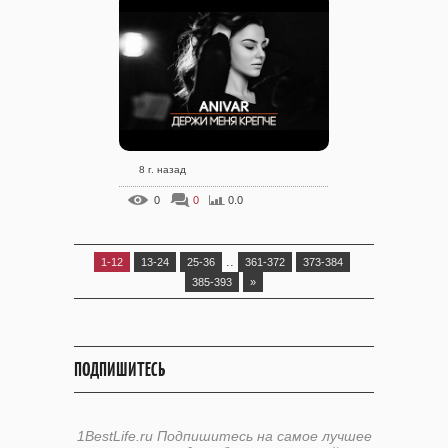
8 г. назад
0
0
0.0
..
1-12
13-24
25-36
361-372
373-384
385-393
»
ПОДПИШИТЕСЬ
1BestLife.ru Подпишитесь на самое лучшее