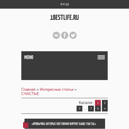
ВХОД
1BESTLIFE.RU
МЕНЮ
Главная
»
Интересные статьи
»
СЧАСТЬЕ
Каталог
:
1
2
...
3
7
8
»
«ПРИВЫЧКИ, КОТОРЫЕ ПОСТОЯННО ВОРУЮТ ВАШЕ СЧАСТЬЕ»