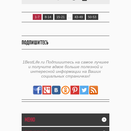
...
1-7
8-14
15-21
43-49
50-53
ПОДПИШИТЕСЬ
1BestLife.ru Подпишитесь на самое лучшее
и получите вдвое больше полезной и
интересной информации на Ваших
социальных страничках!
МЕНЮ
+