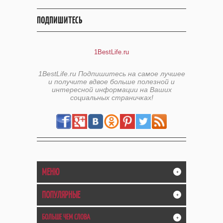
ПОДПИШИТЕСЬ
1BestLife.ru
1BestLife.ru Подпишитесь на самое лучшее
и получите вдвое больше полезной и
интересной информации на Ваших
социальных страничках!
МЕНЮ
+
ПОПУЛЯРНЫЕ
+
БОЛЬШЕ ЧЕМ СЛОВА
+