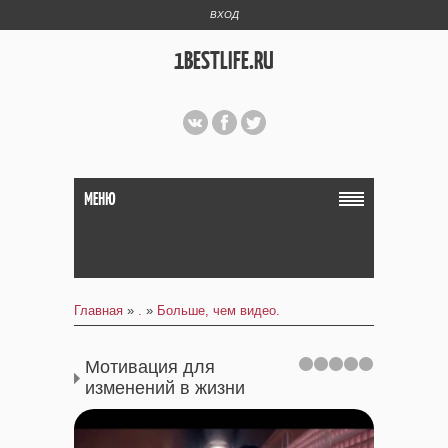
ВХОД
1BESTLIFE.RU
МЕНЮ
Главная
»
.
»
Больше, чем видео.
Мотивация для
изменений в жизни