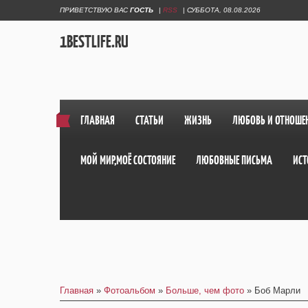
ПРИВЕТСТВУЮ ВАС
ГОСТЬ
|
RSS
|
СУББОТА, 08.08.2026
1BESTLIFE.RU
ГЛАВНАЯ
СТАТЬИ
ЖИЗНЬ
ЛЮБОВЬ И ОТНОШЕ
МОЙ МИР,МОЁ СОСТОЯНИЕ
ЛЮБОВНЫЕ ПИСЬМА
ИСТ
Главная
»
Фотоальбом
»
Больше, чем фото
» Боб Марли