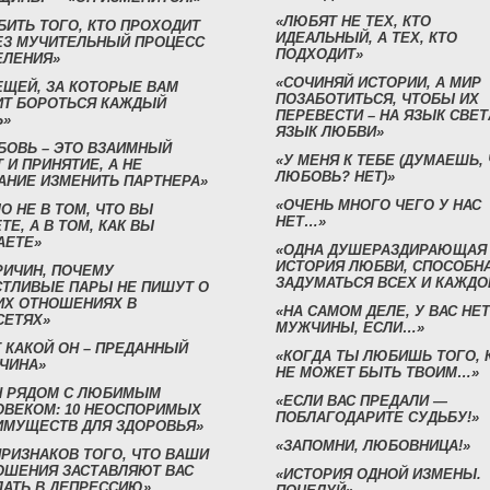
«ЛЮБЯТ НЕ ТЕХ, КТО
БИТЬ ТОГО, КТО ПРОХОДИТ
ИДЕАЛЬНЫЙ, А ТЕХ, КТО
ЕЗ МУЧИТЕЛЬНЫЙ ПРОЦЕСС
ПОДХОДИТ»
ЕЛЕНИЯ»
«СОЧИНЯЙ ИСТОРИИ, А МИР
ЕЩЕЙ, ЗА КОТОРЫЕ ВАМ
ПОЗАБОТИТЬСЯ, ЧТОБЫ ИХ
ИТ БОРОТЬСЯ КАЖДЫЙ
ПЕРЕВЕСТИ – НА ЯЗЫК СВЕТ
Ь»
ЯЗЫК ЛЮБВИ»
БОВЬ – ЭТО ВЗАИМНЫЙ
«У МЕНЯ К ТЕБЕ (ДУМАЕШЬ,
 И ПРИНЯТИЕ, А НЕ
ЛЮБОВЬ? НЕТ)»
АНИЕ ИЗМЕНИТЬ ПАРТНЕРА»
«ОЧЕНЬ МНОГО ЧЕГО У НАС
О НЕ В ТОМ, ЧТО ВЫ
НЕТ…»
ТЕ, А В ТОМ, КАК ВЫ
АЕТЕ»
«ОДНА ДУШЕРАЗДИРАЮЩАЯ
ИСТОРИЯ ЛЮБВИ, СПОСОБН
РИЧИН, ПОЧЕМУ
ЗАДУМАТЬСЯ ВСЕХ И КАЖДО
СТЛИВЫЕ ПАРЫ НЕ ПИШУТ О
ИХ ОТНОШЕНИЯХ В
«НА САМОМ ДЕЛЕ, У ВАС НЕТ
СЕТЯХ»
МУЖЧИНЫ, ЕСЛИ…»
 КАКОЙ ОН – ПРЕДАННЫЙ
«КОГДА ТЫ ЛЮБИШЬ ТОГО, 
ЧИНА»
НЕ МОЖЕТ БЫТЬ ТВОИМ…»
Н РЯДОМ С ЛЮБИМЫМ
«ЕСЛИ ВАС ПРЕДАЛИ —
ОВЕКОМ: 10 НЕОСПОРИМЫХ
ПОБЛАГОДАРИТЕ СУДЬБУ!»
ИМУЩЕСТВ ДЛЯ ЗДОРОВЬЯ»
«ЗАПОМНИ, ЛЮБОВНИЦА!»
ПРИЗНАКОВ ТОГО, ЧТО ВАШИ
ОШЕНИЯ ЗАСТАВЛЯЮТ ВАС
«ИСТОРИЯ ОДНОЙ ИЗМЕНЫ.
ДАТЬ В ДЕПРЕССИЮ»