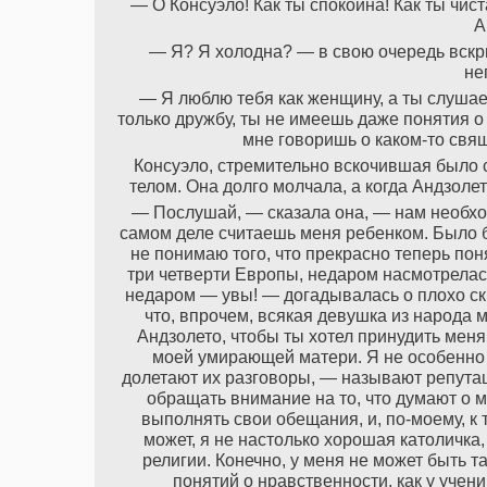
— О Консуэло! Как ты спокойна! Как ты чис
А
— Я? Я холодна? — в свою очередь вскри
не
— Я люблю тебя как женщину, а ты слушае
только дружбу, ты не имеешь даже понятия о 
мне говоришь о каком-то свящ
Консуэло, стремительно вскочившая было с
телом. Она долго молчала, а когда Андзолет
— Послушай, — сказала она, — нам необходи
самом деле считаешь меня ребенком. Было б
не понимаю того, что прекрасно теперь по
три четверти Европы, недаром насмотрелас
недаром — увы! — догадывалась о плохо ск
что, впрочем, всякая девушка из народа м
Андзолето, чтобы ты хотел принудить меня
моей умирающей матери. Я не особенно 
долетают их разговоры, — называют репута
обращать внимание на то, что думают о м
выполнять свои обещания, и, по-моему, к 
может, я не настолько хорошая католичка,
религии. Конечно, у меня не может быть 
понятий о нравственности, как у уче