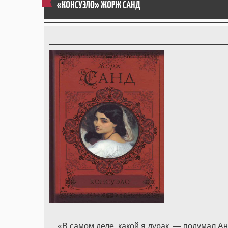
«КОНСУЭЛО» ЖОРЖ САНД
«В самом деле, какой я дурак, — подумал Ан