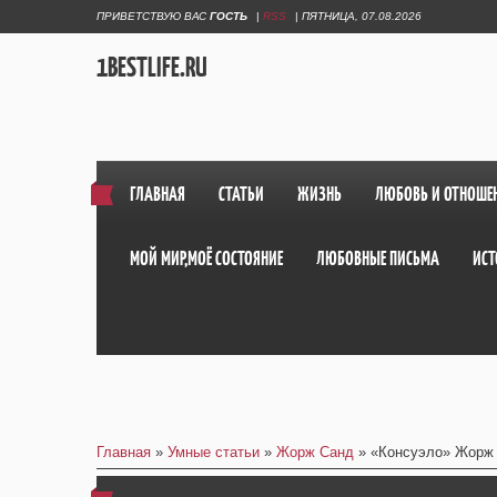
ПРИВЕТСТВУЮ ВАС
ГОСТЬ
|
RSS
|
ПЯТНИЦА, 07.08.2026
1BESTLIFE.RU
ГЛАВНАЯ
СТАТЬИ
ЖИЗНЬ
ЛЮБОВЬ И ОТНОШЕ
МОЙ МИР,МОЁ СОСТОЯНИЕ
ЛЮБОВНЫЕ ПИСЬМА
ИСТ
Главная
»
Умные статьи
»
Жорж Санд
» «Консуэло» Жорж