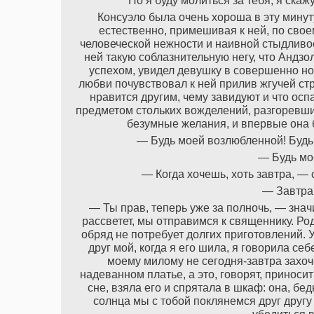
Но я буду молиться за тебя, я скаж
Консуэло была очень хороша в эту минуту
естественно, примешивая к ней, по сво
человеческой нежности и наивной стыдливос
ней такую соблазнительную негу, что Андз
успехом, увидел девушку в совершенно но
любви почувствовал к ней прилив жгучей стра
нравится другим, чему завидуют и что осп
предметом стольких вожделений, разгоревши
безумные желания, и впервые она б
— Будь моей возлюбленной! Будь
— Будь мо
— Когда хочешь, хоть завтра, — 
— Завтра
— Ты прав, теперь уже за полночь, — знач
рассветет, мы отправимся к священнику. Роди
обряд не потребует долгих приготовлений. 
друг мой, когда я его шила, я говорила себ
моему милому не сегодня-завтра захоч
надеванном платье, а это, говорят, приноси
сне, взяла его и спрятала в шкаф: она, бедн
солнца мы с тобой поклянемся друг другу