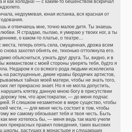
та и как холодна! — с каким-то бешенством вскричал
ндзолето.
чала, недоумевая, юная испанка, вся красная от
годования.
шь и отвечаешь мне, точно малое дитя. Ты знаешь
любви. Я страдаю, пылаю, я умираю у твоих ног, а ты
еннике, о каком-то платье, о театре…
 места, теперь опять села, смущенная, дрожа всем
о снова захотел обнять ее, тихонько оттолкнула его.
мо объясниться, узнать друг друга. Ты, видно, и в
ы жеманством с моей стороны уверять тебя, будто я
няла. Недаром я со всякого рода людьми исколесила
ь на распущенные, дикие нравы бродячих артистов,
рываемых тайнах моей матери, чтобы не знать того,
оих лет прекрасно знает. Но я не могла допустить,
 нарушить клятву, данную мною богу в присутствии
дорожу тем, что аристократки, — до меня подчас
цией. Я слишком незаметное в мире существо, чтобы
оей чести, — для меня честь состоит в том, чтобы
тому же самому обязывает тебя и твоя честь. Быть
 как мне хотелось бы, — меня ведь так мало учили
таких прекрасных правил поведения, таких высоких
ниц школы, растущих в монастыре и слушающих