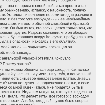
у: «Господи, прости ему, как я ему прощаю!»
, — она говорила о своей любви так просто и так
ему обыкновению, испанскую набожность, полную
ти. Усталость и волнения пережитого дня разлили в
олето, и без того уже возбужденный ее необычайным
вом свете и вместо обычной спокойной и братской
сти. Он был из тех, кто восхищается только тем, что
аривают другие. Радость сознания, что он обладает
хся и бушевавших вокруг Консуэло, пробудила в нем
ыла в опасности, находясь в его объятиях.
 моей женой! — задыхаясь, восклицал он.
ей, моей навсегда!
с ангельской улыбкой ответила Консуэло.
? Почему завтра?
ит, мы можем обвенчаться еще сегодня. Как только
телей у нас нет, ни у меня, ни у тебя, а венчальный
У меня есть ситцевое ненадеванное платье. Знаешь,
е: «У меня нет денег на подвенечное платье, и если
ется со мной обвенчаться, мне придется быть в
т несчастье». Недаром матушка, которую я видела во
ая, знала, что делает. Итак, все готово: с восходом
 в верности. А тебе, негодный, нужно было сперва