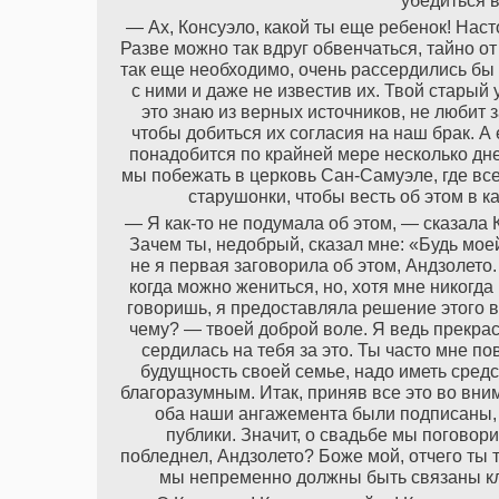
убедиться в
— Ах, Консуэло, какой ты еще ребенок! Нас
Разве можно так вдруг обвенчаться, тайно о
так еще необходимо, очень рассердились бы 
с ними и даже не известив их. Твой старый 
это знаю из верных источников, не любит
чтобы добиться их согласия на наш брак. А
понадобится по крайней мере несколько дне
мы побежать в церковь Сан-Самуэле, где все
старушонки, чтобы весть об этом в к
— Я как-то не подумала об этом, — сказала 
Зачем ты, недобрый, сказал мне: «Будь мое
не я первая заговорила об этом, Андзолето.
когда можно жениться, но, хотя мне никогда
говоришь, я предоставляла решение этого 
чему? — твоей доброй воле. Я ведь прекрас
сердилась на тебя за это. Ты часто мне по
будущность своей семье, надо иметь средс
благоразумным. Итак, приняв все это во вни
оба наши ангажемента были подписаны, 
публики. Значит, о свадьбе мы поговор
побледнел, Андзолето? Боже мой, отчего ты
мы непременно должны быть связаны кля