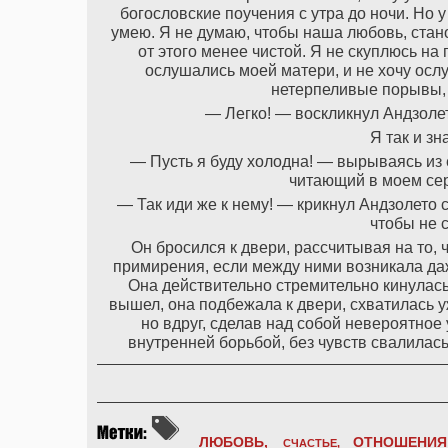
богословские поучения с утра до ночи. Но у
умею. Я не думаю, чтобы наша любовь, стан
от этого менее чистой. Я не скуплюсь на 
ослушались моей матери, и не хочу ослу
нетерпеливые порывы, 
— Легко! — воскликнул Андзолет
Я так и зн
— Пусть я буду холодна! — вырываясь из 
читающий в моем серд
— Так иди же к нему! — крикнул Андзолето 
чтобы не 
Он бросился к двери, рассчитывая на то, ч
примирения, если между ними возникала даже
Она действительно стремительно кинулась 
вышел, она подбежала к двери, схватилась уж
но вдруг, сделав над собой невероятное
внутренней борьбой, без чувств свалилась
ЛЮБОВЬ,
ОТНОШЕНИЯ
СЧАСТЬЕ,