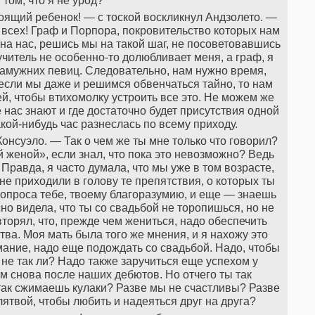
 том, что я не урод?
тоящий ребенок! — с тоской воскликнул Андзолето. —
т всех! Граф и Порпора, покровительство которых нам
на нас, решись мы на такой шаг, не посоветовавшись
учитель не особенно-то долюбливает меня, а граф, я
 замужних певиц. Следовательно, нам нужно время,
 если мы даже и решимся обвенчаться тайно, то нам
й, чтобы втихомолку устроить все это. Не можем же
 нас знают и где достаточно будет присутствия одной
акой-нибудь час разнеслась по всему приходу.
Консуэло. — Так о чем же ты мне только что говорил?
й женой», если знал, что пока это невозможно? Ведь
 Правда, я часто думала, что мы уже в том возрасте,
 не приходили в голову те препятствия, о которых ты
вопроса тебе, твоему благоразумию, и еще — знаешь
но видела, что ты со свадьбой не торопишься, но не
вторял, что, прежде чем жениться, надо обеспечить
тва. Моя мать была того же мнения, и я нахожу это
мание, надо еще подождать со свадьбой. Надо, чтобы
не так ли? Надо также заручиться еще успехом у
им снова после наших дебютов. Но отчего ты так
 так сжимаешь кулаки? Разве мы не счастливы? Разве
твой, чтобы любить и надеяться друг на друга?