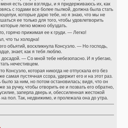
 меня есть свои взгляды, и я придерживаюсь их, как
овясь с годами все более пылкой, должна была стать
поцелуи, которые дарю тебе, но я знаю, что мы не
шаться ее только для того, чтобы удовлетворить
которые легко можно обуздать.
о, горячо прижимая ее к груди. — Легко!
ал, что ты холодна!
его объятий, воскликнула Консуэло. — Но господь,
це, знает, как я тебя люблю.
с досадой. — Со мной тебе небезопасно. И я убегаю,
стать нечестивцем.
то Консуэло, которая никогда не отпускала его без
 самая пустячная ссора, удержит его и на этот раз.
было за ним, но потом остановилась; видя, что он
е за ручку, чтобы отворить ее и позвать его обратно,
 усилие, заперла дверь и, обессиленная жестокой
 на пол. Так, недвижимо, и пролежала она до утра.
,