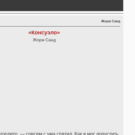
Жорж Санд
«Консуэло»
Жорж Санд
дзолето, — совсем с ума спятил. Как я мог допустить