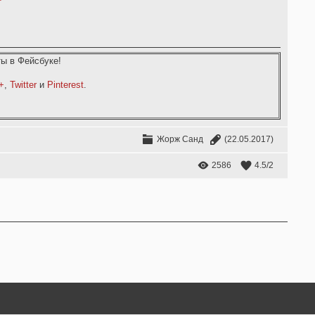
ы в Фейсбуке!
+
,
Twitter
и
Pinterest
.
Жорж Санд
(22.05.2017)
2586
4.5
/
2