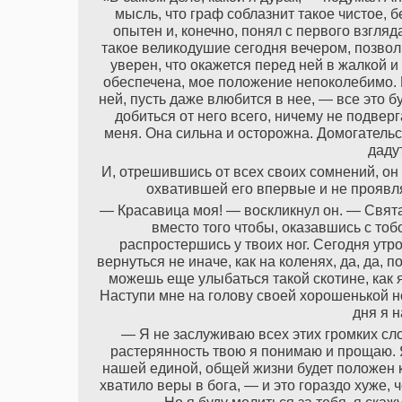
мысль, что граф соблазнит такое чистое,
опытен и, конечно, понял с первого взгляд
такое великодушие сегодня вечером, позвол
уверен, что окажется перед ней в жалкой и
обеспечена, мое положение непоколебимо. П
ней, пусть даже влюбится в нее, — все это б
добиться от него всего, ничему не подвер
меня. Она сильна и осторожна. Домогатель
даду
И, отрешившись от всех своих сомнений, он 
охватившей его впервые и не проявл
— Красавица моя! — воскликнул он. — Святая
вместо того чтобы, оказавшись с тоб
распростершись у твоих ног. Сегодня утр
вернуться не иначе, как на коленях, да, да,
можешь еще улыбаться такой скотине, как
Наступи мне на голову своей хорошенькой 
дня я н
— Я не заслуживаю всех этих громких сл
растерянность твою я понимаю и прощаю. Я 
нашей единой, общей жизни будет положен к
хватило веры в бога, — и это гораздо хуже, 