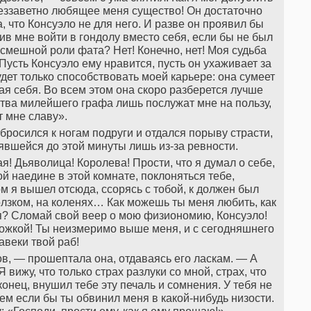
 беззаветно любящее меня существо! Он достаточно
а, что Консуэло не для него. И разве он проявил бы
ив мне войти в гондолу вместо себя, если бы не был
 смешной роли фата? Нет! Конечно, нет! Моя судьба
усть Консуэло ему нравится, пусть он ухаживает за
удет только способствовать моей карьере: она сумеет
гая себя. Во всем этом она скоро разберется лучше
ства милейшего графа лишь послужат мне на пользу,
т мне славу».
бросился к ногам подруги и отдался порыву страсти,
явшейся до этой минуты лишь из-за ревности.
! Дьяволица! Королева! Прости, что я думал о себе,
ой наедине в этой комнате, поклоняться тебе,
ом я вышел отсюда, ссорясь с тобой, к должен был
 ползком, на коленях… Как можешь ты меня любить, как
 я? Сломай свой веер о мою физиономию, Консуэло!
ножкой! Ты неизмеримо выше меня, и с сегодняшнего
авеки твой раб!
ов, — прошептала она, отдаваясь его ласкам. — А
вижу, что только страх разлуки со мной, страх, что
онец, внушил тебе эту печаль и сомнения. У тебя не
чем если бы ты обвинил меня в какой-нибудь низости.