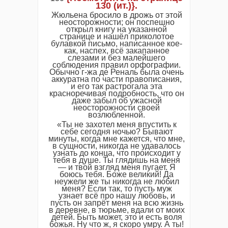
130 (ит.)}.
Жюльена бросило в дрожь от этой
неосторожности; он поспешно
открыл книгу на указанной
странице и нашёл приколотое
булавкой письмо, написанное кое-
как, наспех, всё закапанное
слезами и без малейшего
соблюдения правил орфографии.
Обычно г-жа де Реналь была очень
аккуратна по части правописания,
и его так растрогала эта
красноречивая подробность, что он
даже забыл об ужасной
неосторожности своей
возлюбленной.
«Ты не захотел меня впустить к
себе сегодня ночью? Бывают
минуты, когда мне кажется, что мне,
в сущности, никогда не удавалось
узнать до конца, что происходит у
тебя в душе. Ты глядишь на меня
— и твой взгляд меня пугает. Я
боюсь тебя. Боже великий! Да
неужели же ты никогда не любил
меня? Если так, то пусть муж
узнает всё про нашу любовь, и
пусть он запрёт меня на всю жизнь
в деревне, в тюрьме, вдали от моих
детей. Быть может, это и есть воля
божья. Ну что ж, я скоро умру. А ты!