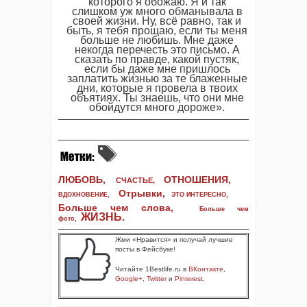
которого я обожаю. Я и так
слишком уж много обманывала в
своей жизни. Ну, всё равно, так и
быть, я тебя прощаю, если ты меня
больше не любишь. Мне даже
некогда перечесть это письмо. А
сказать по правде, какой пустяк,
если бы даже мне пришлось
заплатить жизнью за те блаженные
дни, которые я провела в твоих
объятиях. Ты знаешь, что они мне
обойдутся много дороже».
ЛЮБОВЬ,
ОТНОШЕНИЯ,
СЧАСТЬЕ,
Отрывки
,
ВДОХНОВЕНИЕ
,
ЭТО ИНТЕРЕСНО
,
Больше чем слова,
Больше чем
ЖИЗНЬ
.
фото
,
Жми «Нравится» и получай лучшие
посты в Фейсбуке!
Читайте 1Bestlife.ru в
ВКонтакте
,
Google+
,
Twitter
и
Pinterest
.