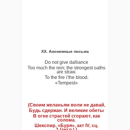
XX. Анонимные письма
Do not give dalliance
Too much the rein; the strongest oaths
are straw.
To the fire i’the blood.
«Tempest»
{Своим желаньям воли не давай,
Будь сдержан. И великие обеты
В огне страстей сгорают, как
солома.
Шекспир, «Буря», акт IV, сц.
1 (англ.).}