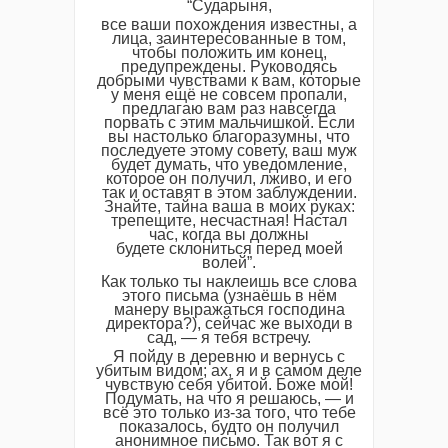
“Сударыня,
все ваши похождения известны, а
лица, заинтересованные в том,
чтобы положить им конец,
предупреждены. Руководясь
добрыми чувствами к вам, которые
у меня ещё не совсем пропали,
предлагаю вам раз навсегда
порвать с этим мальчишкой. Если
вы настолько благоразумны, что
последуете этому совету, ваш муж
будет думать, что уведомление,
которое он получил, лживо, и его
так и оставят в этом заблуждении.
Знайте, тайна ваша в моих руках:
трепещите, несчастная! Настал
час, когда вы должны
будете склониться перед моей
волей”.
Как только ты наклеишь все слова
этого письма (узнаёшь в нём
манеру выражаться господина
директора?), сейчас же выходи в
сад, — я тебя встречу.
Я пойду в деревню и вернусь с
убитым видом; ах, я и в самом деле
чувствую себя убитой. Боже мой!
Подумать, на что я решаюсь, — и
всё это только из-за того, что тебе
показалось, будто он получил
анонимное письмо. Так вот я с