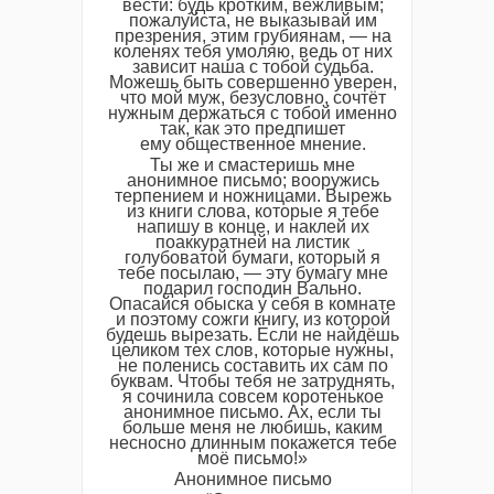
вести: будь кротким, вежливым;
пожалуйста, не выказывай им
презрения, этим грубиянам, — на
коленях тебя умоляю, ведь от них
зависит наша с тобой судьба.
Можешь быть совершенно уверен,
что мой муж, безусловно, сочтёт
нужным держаться с тобой именно
так, как это предпишет
ему общественное мнение.
Ты же и смастеришь мне
анонимное письмо; вооружись
терпением и ножницами. Вырежь
из книги слова, которые я тебе
напишу в конце, и наклей их
поаккуратней на листик
голубоватой бумаги, который я
тебе посылаю, — эту бумагу мне
подарил господин Вально.
Опасайся обыска у себя в комнате
и поэтому сожги книгу, из которой
будешь вырезать. Если не найдёшь
целиком тех слов, которые нужны,
не поленись составить их сам по
буквам. Чтобы тебя не затруднять,
я сочинила совсем коротенькое
анонимное письмо. Ах, если ты
больше меня не любишь, каким
несносно длинным покажется тебе
моё письмо!»
Анонимное письмо