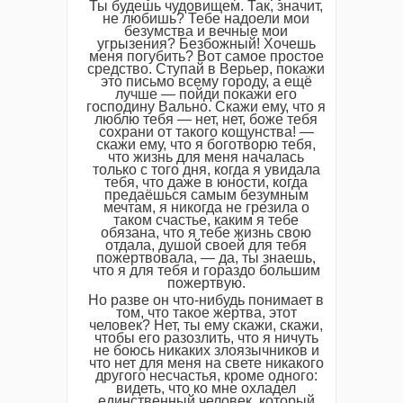
Ты будешь чудовищем. Так, значит,
не любишь? Тебе надоели мои
безумства и вечные мои
угрызения? Безбожный! Хочешь
меня погубить? Вот самое простое
средство. Ступай в Верьер, покажи
это письмо всему городу, а ещё
лучше — пойди покажи его
господину Вально. Скажи ему, что я
люблю тебя — нет, нет, боже тебя
сохрани от такого кощунства! —
скажи ему, что я боготворю тебя,
что жизнь для меня началась
только с того дня, когда я увидала
тебя, что даже в юности, когда
предаёшься самым безумным
мечтам, я никогда не грезила о
таком счастье, каким я тебе
обязана, что я тебе жизнь свою
отдала, душой своей для тебя
пожертвовала, — да, ты знаешь,
что я для тебя и гораздо большим
пожертвую.
Но разве он что-нибудь понимает в
том, что такое жертва, этот
человек? Нет, ты ему скажи, скажи,
чтобы его разозлить, что я ничуть
не боюсь никаких злоязычников и
что нет для меня на свете никакого
другого несчастья, кроме одного:
видеть, что ко мне охладел
единственный человек, который