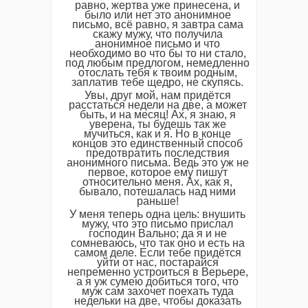
равно, жертва уже принесена, и
было или нет это анонимное
письмо, всё равно, я завтра сама
скажу мужу, что получила
анонимное письмо и что
необходимо во что бы то ни стало,
под любым предлогом, немедленно
отослать тебя к твоим родным,
заплатив тебе щедро, не скупясь.
Увы, друг мой, нам придётся
расстаться недели на две, а может
быть, и на месяц! Ах, я знаю, я
уверена, ты будешь так же
мучиться, как и я. Но в конце
концов это единственный способ
предотвратить последствия
анонимного письма. Ведь это уж не
первое, которое ему пишут
относительно меня. Ах, как я,
бывало, потешалась над ними
раньше!
У меня теперь одна цель: внушить
мужу, что это письмо прислал
господин Вально; да я и не
сомневаюсь, что так оно и есть на
самом деле. Если тебе придётся
уйти от нас, постарайся
непременно устроиться в Верьере,
а я уж сумею добиться того, что
муж сам захочет поехать туда
недельки на две, чтобы доказать