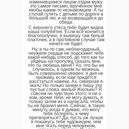
изменившимся лицом отдам мужу
это самое письмо, вручённое мне
якобы каким-то незнакомцем. А ты
ступай гулять с детьми по дороге в
большой лес и не возвращайся до
обеда.
С верхнего утёса тебе будет видна
наша голубятня. Если всё кончится
благополучно, я вывешу там белый
платочек, а в противном случае там
ничего не будет.
Ну, а ты-то сам, неблагодарный,
неужели сердце не подскажет тебе
какой-нибудь способ, до того как ты
уйдёшь на прогулку, сказать мне,
что ты любишь меня? Ах, что бы ни
случилось, в одном ты можешь
быть совершенно уверен: я дня не
проживу, если нам придётся
расстаться навеки. Ах, скверная я
мать! Но только зачем я пишу эти
пустые слова, милый Жюльен? Я
совсем не чувствую этого, я ни о
ком, кроме тебя, не могу думать, я
только затем их и написала, чтобы
ты не бранил меня. Сейчас, в такую
минуту, когда я думаю, что могу
тебя потерять, к чему
притворяться? Да, пусть уж лучше
я покажусь тебе чудовищем, чем
мне лгать перед человеком,