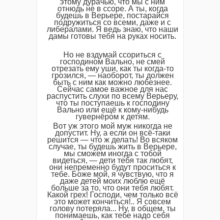
этому дурачью, что мы с ним
отнюдь не в ссоре. А ты, когда
будешь в Верьере, постарайся
подружиться со всеми, даже и с
либералами. Я ведь знаю, что наши
дамы готовы тебя на руках носить.
Но не вздумай ссориться с
господином Вально, не смей
отрезать ему уши, как ты когда-то
грозился, — наоборот, ты должен
быть с ним как можно любезнее.
Сейчас самое важное для нас
распустить слухи по всему Верьеру,
что ты поступаешь к господину
Вально или ещё к кому-нибудь
гувернёром к детям.
Вот уж этого мой муж никогда не
допустит. Ну, а если он всё-таки
решится — что ж делать! Во всяком
случае, ты будешь жить в Верьере,
мы сможем иногда с тобой
видеться, — дети тебя так любят,
они непременно будут проситься к
тебе. Боже мой, я чувствую, что я
даже детей моих люблю ещё
больше за то, что они тебя любят.
Какой грех! Господи, чем только всё
это может кончиться!.. Я совсем
голову потеряла... Ну, в общем, ты
понимаешь, как тебе надо себя