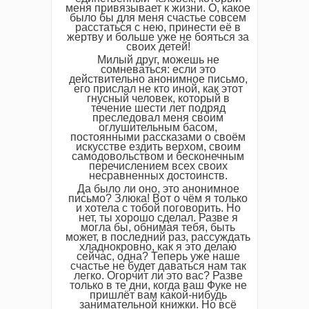
меня привязывает к жизни. О, какое
было бы для меня счастье совсем
расстаться с нею, принести её в
жертву и больше уже не бояться за
своих детей!
Милый друг, можешь не
сомневаться: если это
действительно анонимное письмо,
его прислал не кто иной, как этот
гнусный человек, который в
течение шести лет подряд
преследовал меня своим
оглушительным басом,
постоянными рассказами о своём
искусстве ездить верхом, своим
самодовольством и бесконечным
перечислением всех своих
несравненных достоинств.
Да было ли оно, это анонимное
письмо? Злюка! Вот о чём я только
и хотела с тобой поговорить. Но
нет, ты хорошо сделал. Разве я
могла бы, обнимая тебя, быть
может, в последний раз, рассуждать
хладнокровно, как я это делаю
сейчас, одна? Теперь уже наше
счастье не будет даваться нам так
легко. Огорчит ли это вас? Разве
только в те дни, когда ваш Фуке не
пришлёт вам какой-нибудь
занимательной книжки. Но всё