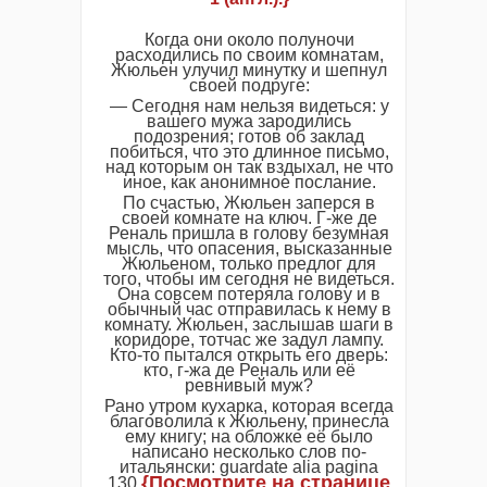
Когда они около полуночи
расходились по своим комнатам,
Жюльен улучил минутку и шепнул
своей подруге:
— Сегодня нам нельзя видеться: у
вашего мужа зародились
подозрения; готов об заклад
побиться, что это длинное письмо,
над которым он так вздыхал, не что
иное, как анонимное послание.
По счастью, Жюльен заперся в
своей комнате на ключ. Г-же де
Реналь пришла в голову безумная
мысль, что опасения, высказанные
Жюльеном, только предлог для
того, чтобы им сегодня не видеться.
Она совсем потеряла голову и в
обычный час отправилась к нему в
комнату. Жюльен, заслышав шаги в
коридоре, тотчас же задул лампу.
Кто-то пытался открыть его дверь:
кто, г-жа де Реналь или её
ревнивый муж?
Рано утром кухарка, которая всегда
благоволила к Жюльену, принесла
ему книгу; на обложке её было
написано несколько слов по-
итальянски: guardate alia pagina
{Посмотрите на странице
130