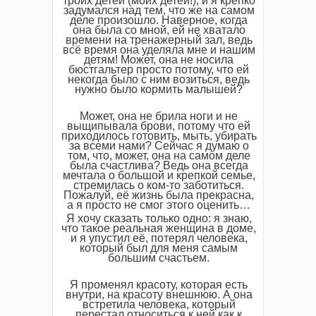
троих детей (моих детей!), и я крепко
задумался над тем, что же на самом
деле произошло. Наверное, когда
она была со мной, ей не хватало
времени на тренажерный зал, ведь
всё время она уделяла мне и нашим
детям! Может, она не носила
бюстгальтер просто потому, что ей
некогда было с ним возиться, ведь
нужно было кормить малышей?
Может, она не брила ноги и не
выщипывала брови, потому что ей
приходилось готовить, мыть, убирать
за всеми нами? Сейчас я думаю о
том, что, может, она на самом деле
была счастлива? Ведь она всегда
мечтала о большой и крепкой семье,
стремилась о ком-то заботиться.
Пожалуй, её жизнь была прекрасна,
а я просто не смог этого оценить…
Я хочу сказать только одно: я знаю,
что такое реальная женщина в доме,
и я упустил её, потерял человека,
который был для меня самым
большим счастьем.
Я променял красоту, которая есть
внутри, на красоту внешнюю. А она
встретила человека, который
перестал относиться к ней как к