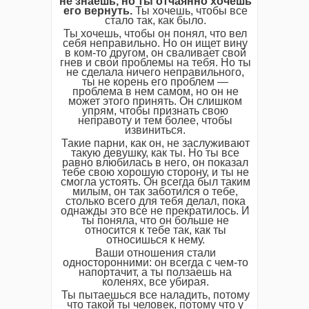
не знаешь, но ты отчаянно хочешь
его вернуть.
Ты хочешь, чтобы все
стало так, как было.
Ты хочешь, чтобы он понял, что вел
себя неправильно. Но он ищет вину
в ком-то другом, он сваливает свой
гнев и свои проблемы на тебя. Но ты
не сделала ничего неправильного,
ты не корень его проблем —
проблема в нем самом, но он не
может этого принять. Он слишком
упрям, чтобы признать свою
неправоту и тем более, чтобы
извиниться.
Такие парни, как он, не заслуживают
такую девушку, как ты. Но ты все
равно влюбилась в него, он показал
тебе свою хорошую сторону, и ты не
смогла устоять. Он всегда был таким
милым, он так заботился о тебе,
столько всего для тебя делал, пока
однажды это все не прекратилось. И
ты поняла, что он больше не
относится к тебе так, как ты
относишься к нему.
Ваши отношения стали
односторонними: он всегда с чем-то
напортачит, а ты ползаешь на
коленях, все убирая.
Ты пытаешься все наладить, потому
что такой ты человек, потому что у