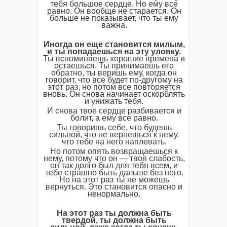
тебя большое сердце. Но ему все
равно. Он вообще не старается. Он
больше не показывает, что ты ему
важна.
Иногда он еще становится милым,
и ты попадаешься на эту уловку.
Ты вспоминаешь хорошие времена и
остаешься. Ты принимаешь его
обратно, ты веришь ему, когда он
говорит, что все будет по-другому на
этот раз, но потом все повторяется
вновь. Он снова начинает оскорблять
и унижать тебя.
И снова твое сердце разбивается и
болит, а ему все равно.
Ты говоришь себе, что будешь
сильной, что не вернешься к нему,
что тебе на него наплевать.
Но потом опять возвращаешься к
нему, потому что он — твоя слабость,
он так долго был для тебя всем, и
тебе страшно быть дальше без него.
Но на этот раз ты не можешь
вернуться. Это становится опасно и
ненормально.
На этот раз ты должна быть
твердой, ты должна быть