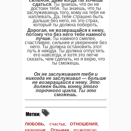
сильной, даже когда ты хочешь
сдаться.
Ты знаешь, что он не
достоин тебя. Ты знаешь, что ты
заслуживаешь того, кому на тебя не
наплевать. Да, тебе страшно быть
дальше без него, но это страх,
который ты должна побороть.
Дорогая, не возвращайся к нему,
потому что без него тебе намного
лучше.
Ты намного смелее,
счастливее, сильнее и увереннее без
него. Ты должна остановить этот
путь в никуда. Ты должна отпустить
его навсегда, и хотя это легче
сказать, чем сделать, но я верю, что
ты сможешь.
Он не заслуживает тебя и
никогда не заслуживал — больше
не возвращайся к нему. Это
должен быть конец этого
порочного цикла. Ты это
сможешь.
ЛЮБОВЬ,
ОТНОШЕНИЯ,
СЧАСТЬЕ,
Отрывки
,
ВДОХНОВЕНИЕ
,
ЭТО ИНТЕРЕСНО
,