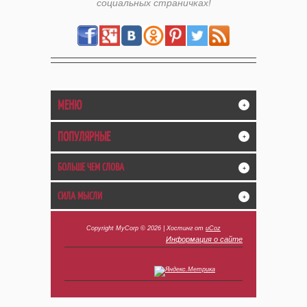
социальных страничках!
МЕНЮ
+
ПОПУЛЯРНЫЕ
+
БОЛЬШЕ ЧЕМ СЛОВА
+
СИЛА МЫСЛИ
+
Copyright MyCorp © 2026
|
Хостинг от
uCoz
Информация о сайте