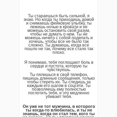
Ты стараешься быть сильной, я
знаю. Но когда ты приходишь домой
и снимаешь фейковую улыбку, ты
лежишь ночью в кровати и не
можешь остановить свой разум,
чтобы не думать о нем. Ты не
можешь ничего с собой поделать и
хочешь, чтобы все не было так
сложно. Ты думаешь, когда все
пошло не так, почему все стало так
плохо.
Я понимаю, тебя поглощают боль в
сердце и пустота, которую ты
чувствуешь.
Ты пялишься в свой телефон,
пишешь длинные сообщения, только
чтобы стереть их. Ты следишь за
каждым его шагом в соцсети. Ты
позволяешь ему полностью
поглотить тебя, и это медленно
убивает тебя.
Он уже не тот мужчина, в которого
ты когда-то влюбилась, и ты не
знаешь, когда он стал тем, кого ты