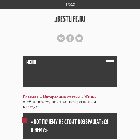
ВХОД
1BESTLIFE.RU
МЕНЮ
Главная
»
Интересные статьи
»
Жизнь
» «Вот почему не стоит возвращаться
к нему»
«ВОТ ПОЧЕМУ НЕ СТОИТ ВОЗВРАЩАТЬСЯ
К НЕМУ»