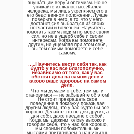
внушать им веру и оптимизм. Но не
унижайте их жалостью. Жалея
человека, мы лишь укрепляем его в
его бедственном положении. Лучше
поверьте в него, в то, что у него
достанет сил выбраться из своих
несчастий и болезней. Научитесь
помогать таким людям по мере своих
сил, но не в ущерб себе и своим
интересам. Когда вы помогаете
другим, не ущемляя при этом себя,
вы тем самым помогаете и себе
самому.
…..Научитесь вести себя так, как
будто у вас все благополучно,
независимо от того, как у вас
обстоят дела на самом деле и
каково ваше здоровье на самом
деле.
Что мы думаем о себе, тем мы и
становимся — не забывайте об этом!
Не стоит превращать свое
поведение в показуху, показывая
другим людям, что у вас будто бы все
хорошо. Делайте это не для других, а
для себя, даже наедине с собой.
Когда мы держим голову высоко и
говорим себе, что у нас все хорошо,
мы своими положительными
мыслями притягиваем в нашу жизнь