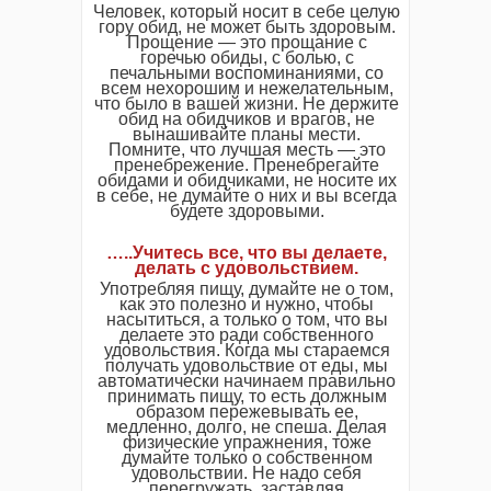
Человек, который носит в себе целую
гору обид, не может быть здоровым.
Прощение — это прощание с
горечью обиды, с болью, с
печальными воспоминаниями, со
всем нехорошим и нежелательным,
что было в вашей жизни. Не держите
обид на обидчиков и врагов, не
вынашивайте планы мести.
Помните, что лучшая месть — это
пренебрежение. Пренебрегайте
обидами и обидчиками, не носите их
в себе, не думайте о них и вы всегда
будете здоровыми.
…..Учитесь все, что вы делаете,
делать с удовольствием.
Употребляя пищу, думайте не о том,
как это полезно и нужно, чтобы
насытиться, а только о том, что вы
делаете это ради собственного
удовольствия. Когда мы стараемся
получать удовольствие от еды, мы
автоматически начинаем правильно
принимать пищу, то есть должным
образом пережевывать ее,
медленно, долго, не спеша. Делая
физические упражнения, тоже
думайте только о собственном
удовольствии. Не надо себя
перегружать, заставляя