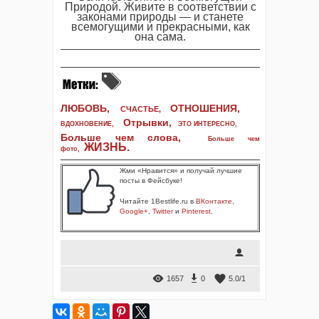
Природой. Живите в соответствии с
законами природы — и станете
всемогущими и прекрасными, как
она сама.
ЛЮБОВЬ,
ОТНОШЕНИЯ,
СЧАСТЬЕ,
Отрывки
,
ВДОХНОВЕНИЕ
,
ЭТО ИНТЕРЕСНО
,
Больше чем слова,
Больше чем
ЖИЗНЬ
.
фото
,
Жми «Нравится» и получай лучшие
посты в Фейсбуке!
Читайте 1Bestlife.ru в
ВКонтакте
,
Google+
,
Twitter
и
Pinterest
.
1657
0
5.0
/
1