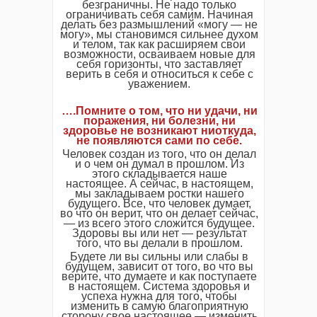
безграничны. Не надо только
ограничивать себя самим. Начиная
делать без размышлений «могу — не
могу», мы становимся сильнее духом
и телом, так как расширяем свои
возможности, осваиваем новые для
себя горизонты, что заставляет
верить в себя и относиться к себе с
уважением.
….Помните о том, что ни удачи, ни
поражения, ни болезни, ни
здоровье не возникают ниоткуда,
не появляются сами по себе.
Человек создан из того, что он делал
и о чем он думал в прошлом. Из
этого складывается наше
настоящее. А сейчас, в настоящем,
мы закладываем ростки нашего
будущего. Все, что человек думает,
во что он верит, что он делает сейчас,
— из всего этого сложится будущее.
Здоровы вы или нет — результат
того, что вы делали в прошлом.
Будете ли вы сильны или слабы в
будущем, зависит от того, во что вы
верите, что думаете и как поступаете
в настоящем. Система здоровья и
успеха нужна для того, чтобы
изменить в самую благоприятную
сторону свое настоящее — изменить