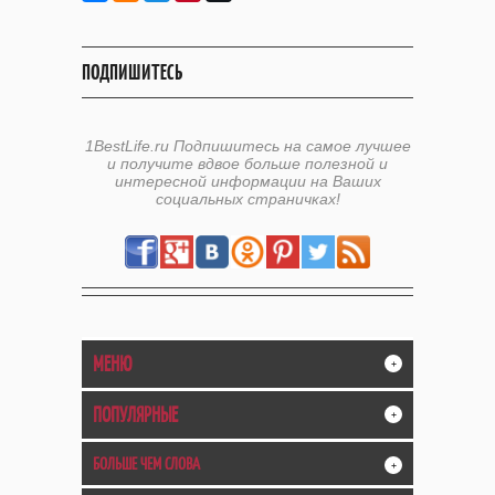
ПОДПИШИТЕСЬ
1BestLife.ru Подпишитесь на самое лучшее
и получите вдвое больше полезной и
интересной информации на Ваших
социальных страничках!
МЕНЮ
+
ПОПУЛЯРНЫЕ
+
БОЛЬШЕ ЧЕМ СЛОВА
+