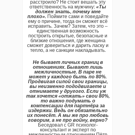
расстроило? Не стоит вешать эту
ответственность на мужчину:
«Ты
должен знать, почему мне
плохо».
Поймите сами и поведайте
ему о причине, тогда он сможет всё
исправить. Зачем? Затем, что это –
единственная возможность
построить открытые, безопасные и
близкие отношения, где женщина
сможет довериться и дарить ласку и
тепло, а не санкции накладывать.
Не бывает личных границ в
отношениях. Бывают лишь
межличностные. В паре не
может у каждого быть по 80%.
Продвигая силой свои границы,
вы неизменно пододвигаете и
отнимаете у другого. Если уж
так хочется «отжать» свои 80%,
то важно подумать о
компенсации для партнёра за
издержки. Ведь он обязательно
их понесёт. А мы же про любовь
говорим, а не про войну, верно?
Беседовал с
GR
психолог-
консультант и эксперт по
межличностным отношениям Пётр