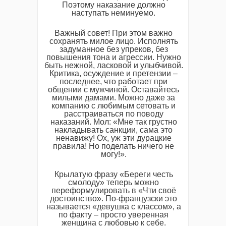
Поэтому наказание должно
наступать неминуемо.
Важный совет! При этом важно
сохранять милое лицо. Исполнять
задуманное без упреков, без
повышения тона и агрессии. Нужно
быть нежной, ласковой и улыбчивой.
Критика, осуждение и претензии –
последнее, что работает при
общении с мужчиной. Оставайтесь
милыми дамами. Можно даже за
компанию с любимым сетовать и
расстраиваться по поводу
наказаний. Мол: «Мне так грустно
накладывать санкции, сама это
ненавижу! Ох, уж эти дурацкие
правила! Но поделать ничего не
могу!».
Крылатую фразу «Береги честь
смолоду» теперь можно
переформулировать в «Чти своё
достоинство». По-французски это
называется «девушка с классом», а
по факту – просто уверенная
женщина с любовью к себе.