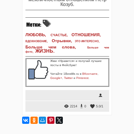
Козуб.
ЛЮБОВЬ,
ОТНОШЕНИЯ,
СЧАСТЬЕ,
Отрывки
,
ВДОХНОВЕНИЕ
,
ЭТО ИНТЕРЕСНО
,
Больше чем слова,
Больше чем
ЖИЗНЬ
.
фото
,
Жми «Нравится» и получай лучшие
посты в Фейсбуке!
Читайте 1Bestlife.ru в
ВКонтакте
,
Google+
,
Twitter
и
Pinterest
.
2214
0
5.0
/
1