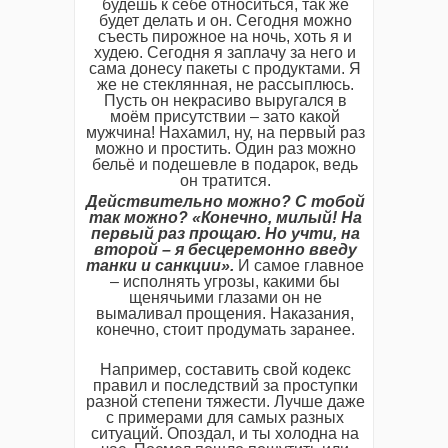
будешь к себе относиться, так же
будет делать и он. Сегодня можно
съесть пирожное на ночь, хоть я и
худею. Сегодня я заплачу за него и
сама донесу пакеты с продуктами. Я
же не стеклянная, не рассыплюсь.
Пусть он некрасиво выругался в
моём присутствии – зато какой
мужчина! Нахамил, ну, на первый раз
можно и простить. Один раз можно
бельё и подешевле в подарок, ведь
он тратится.
Действительно можно? С тобой
так можно? «Конечно, милый! На
первый раз прощаю. Но учти, на
второй – я бесцеремонно введу
танки и санкции».
И самое главное
– исполнять угрозы, какими бы
щенячьими глазами он не
вымаливал прощения. Наказания,
конечно, стоит продумать заранее.
Например, составить свой кодекс
правил и последствий за проступки
разной степени тяжести. Лучше даже
с примерами для самых разных
ситуаций. Опоздал, и ты холодна на