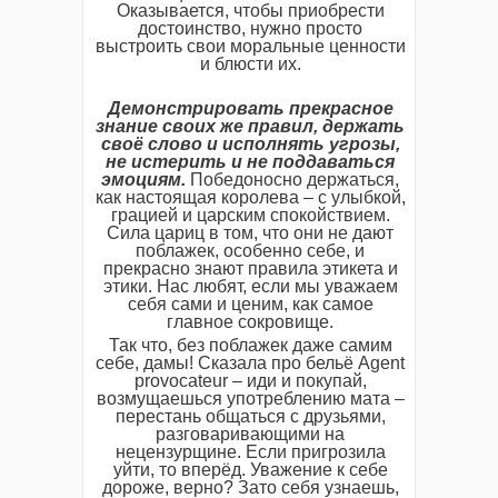
Оказывается, чтобы приобрести
достоинство, нужно просто
выстроить свои моральные ценности
и блюсти их.
Демонстрировать прекрасное
знание своих же правил, держать
своё слово и исполнять угрозы,
не истерить и не поддаваться
эмоциям.
Победоносно держаться,
как настоящая королева – с улыбкой,
грацией и царским спокойствием.
Сила цариц в том, что они не дают
поблажек, особенно себе, и
прекрасно знают правила этикета и
этики. Нас любят, если мы уважаем
себя сами и ценим, как самое
главное сокровище.
Так что, без поблажек даже самим
себе, дамы! Сказала про бельё Agent
provocateur – иди и покупай,
возмущаешься употреблению мата –
перестань общаться с друзьями,
разговаривающими на
нецензурщине. Если пригрозила
уйти, то вперёд. Уважение к себе
дороже, верно? Зато себя узнаешь,