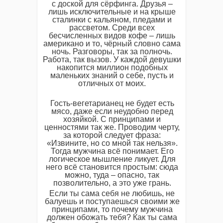
с доской для сёрфинга. Друзья –
лишь исключительные и на крыше
сталинки с кальяном, пледами и
рассветом. Среди всех
бесчисленных видов кофе – лишь
американо и то, чёрный словно сама
ночь. Разговоры, так за полночь.
Работа, так вызов. У каждой девушки
накопится миллион подобных
маленьких знаний о себе, пусть и
отличных от моих.
Гость-вегетарианец не будет есть
мясо, даже если неудобно перед
хозяйкой. С принципами и
ценностями так же. Проводим черту,
за которой следует фраза:
«Извините, но со мной так нельзя».
Тогда мужчина всё понимает. Его
логическое мышление ликует. Для
него всё становится простым: сюда
можно, туда – опасно, так
позволительно, а это уже грань.
Если ты сама себя не любишь, не
балуешь и поступаешься своими же
принципами, то почему мужчина
должен обожать тебя? Как ты сама