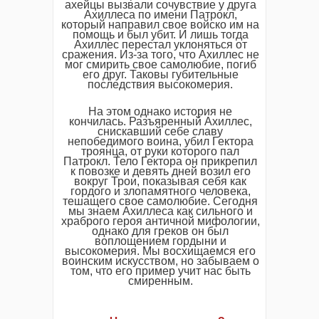
ахейцы вызвали сочувствие у друга
Ахиллеса по имени Патрокл,
который направил свое войско им на
помощь и был убит. И лишь тогда
Ахиллес перестал уклоняться от
сражения. Из-за того, что Ахиллес не
мог смирить свое самолюбие, погиб
его друг. Таковы губительные
последствия высокомерия.
На этом однако история не
кончилась. Разъяренный Ахиллес,
снискавший себе славу
непобедимого воина, убил Гектора
троянца, от руки которого пал
Патрокл. Тело Гектора он прикрепил
к повозке и девять дней возил его
вокруг Трои, показывая себя как
гордого и злопамятного человека,
тешащего свое самолюбие. Сегодня
мы знаем Ахиллеса как сильного и
храброго героя античной мифологии,
однако для греков он был
воплощением гордыни и
высокомерия. Мы восхищаемся его
воинским искусством, но забываем о
том, что его пример учит нас быть
смиренным.