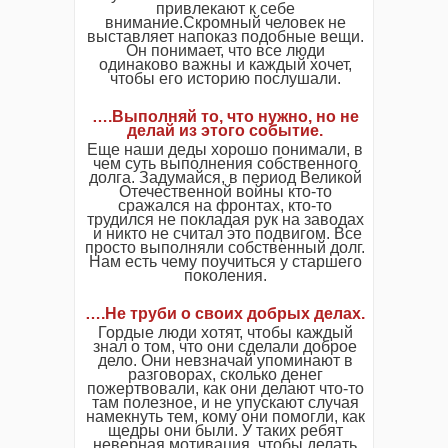
привлекают к себе
внимание.Скромный человек не
выставляет напоказ подобные вещи.
Он понимает, что все люди
одинаково важны и каждый хочет,
чтобы его историю послушали.
….Выполняй то, что нужно, но не
делай из этого событие.
Еще наши деды хорошо понимали, в
чем суть выполнения собственного
долга. Задумайся, в период Великой
Отечественной войны кто-то
сражался на фронтах, кто-то
трудился не покладая рук на заводах
и никто не считал это подвигом. Все
просто выполняли собственный долг.
Нам есть чему поучиться у старшего
поколения.
….Не труби о своих добрых делах.
Гордые люди хотят, чтобы каждый
знал о том, что они сделали доброе
дело. Они невзначай упоминают в
разговорах, сколько денег
пожертвовали, как они делают что-то
там полезное, и не упускают случая
намекнуть тем, кому они помогли, как
щедры они были. У таких ребят
неверная мотивация, чтобы делать