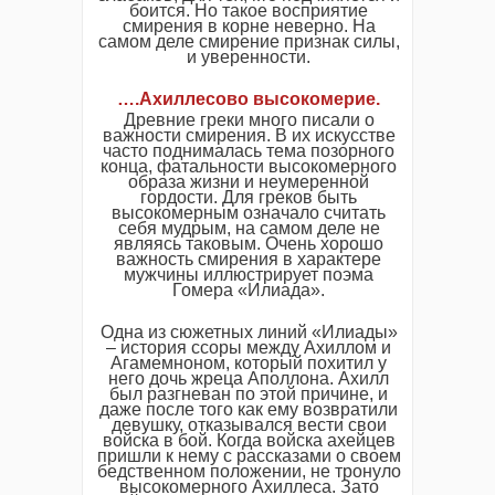
боится. Но такое восприятие
смирения в корне неверно. На
самом деле смирение признак силы,
и уверенности.
….Ахиллесово высокомерие.
Древние греки много писали о
важности смирения. В их искусстве
часто поднималась тема позорного
конца, фатальности высокомерного
образа жизни и неумеренной
гордости. Для греков быть
высокомерным означало считать
себя мудрым, на самом деле не
являясь таковым. Очень хорошо
важность смирения в характере
мужчины иллюстрирует поэма
Гомера «Илиада».
Одна из сюжетных линий «Илиады»
– история ссоры между Ахиллом и
Агамемноном, который похитил у
него дочь жреца Аполлона. Ахилл
был разгневан по этой причине, и
даже после того как ему возвратили
девушку, отказывался вести свои
войска в бой. Когда войска ахейцев
пришли к нему с рассказами о своем
бедственном положении, не тронуло
высокомерного Ахиллеса. Зато