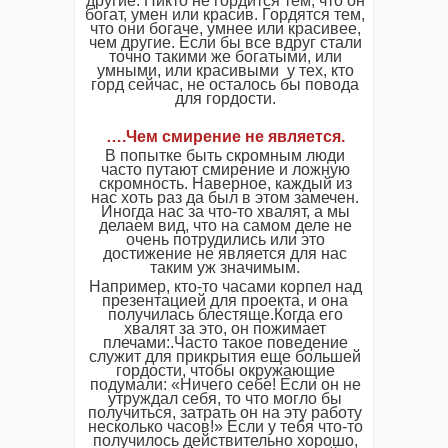
другие. Никто не гордится тем, что он
богат, умен или красив. Гордятся тем,
что они богаче, умнее или красивее,
чем другие. Если бы все вдруг стали
точно такими же богатыми, или
умными, или красивыми у тех, кто
горд сейчас, не осталось бы повода
для гордости.
….Чем смирение не является.
В попытке быть скромным люди
часто путают смирение и ложную
скромность. Наверное, каждый из
нас хоть раз да был в этом замечен.
Иногда нас за что-то хвалят, а мы
делаем вид, что на самом деле не
очень потрудились или это
достижение не является для нас
таким уж значимым.
Например, кто-то часами корпел над
презентацией для проекта, и она
получилась блестяще.Когда его
хвалят за это, он пожимает
плечами:.Часто такое поведение
служит для прикрытия еще большей
гордости, чтобы окружающие
подумали: «Ничего себе! Если он не
утруждал себя, то что могло бы
получиться, затрать он на эту работу
несколько часов!» Если у тебя что-то
получилось действительно хорошо,