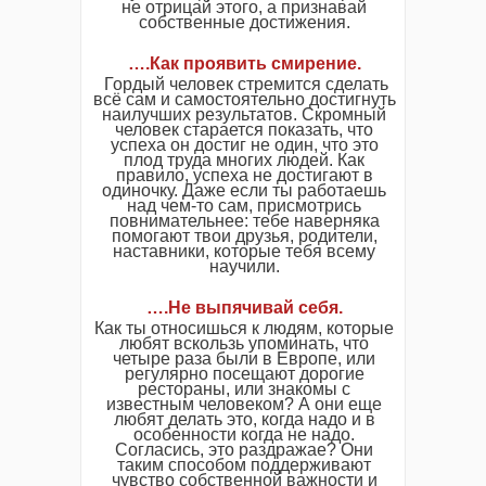
не отрицай этого, а признавай
собственные достижения.
….Как проявить смирение.
Гордый человек стремится сделать
всё сам и самостоятельно достигнуть
наилучших результатов. Скромный
человек старается показать, что
успеха он достиг не один, что это
плод труда многих людей. Как
правило, успеха не достигают в
одиночку. Даже если ты работаешь
над чем-то сам, присмотрись
повнимательнее: тебе наверняка
помогают твои друзья, родители,
наставники, которые тебя всему
научили.
….Не выпячивай себя.
Как ты относишься к людям, которые
любят вскользь упоминать, что
четыре раза были в Европе, или
регулярно посещают дорогие
рестораны, или знакомы с
известным человеком? А они еще
любят делать это, когда надо и в
особенности когда не надо.
Согласись, это раздражае? Они
таким способом поддерживают
чувство собственной важности и