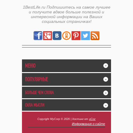
1BestLife.ru Подпишитесь на самое лучшее
и получите вдвое больше полезной и
интересной информации на Ваших
социальных страничках!
МЕНЮ
+
ПОПУЛЯРНЫЕ
+
БОЛЬШЕ ЧЕМ СЛОВА
+
СИЛА МЫСЛИ
+
Copyright MyCorp © 2026
|
Хостинг от
uCoz
Информация о сайте