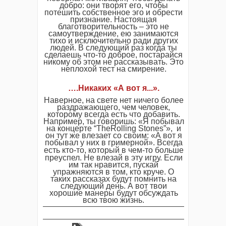
добро: они творят его, чтобы
потешить собственное эго и обрести
признание. Настоящая
благотворительность – это не
самоутверждение, ею занимаются
тихо и исключительно ради других
людей. В следующий раз когда ты
сделаешь что-то доброе, постарайся
никому об этом не рассказывать. Это
неплохой тест на смирение.
….Никаких «А вот я...».
Наверное, на свете нет ничего более
раздражающего, чем человек,
которому всегда есть что добавить.
Например, ты говоришь: «Я побывал
на концерте “TheRolling Stones”», и
он тут же влезает со своим: «А вот я
побывал у них в гримерной». Всегда
есть
кто-то
, который в чем-то больше
преуспел. Не влезай в эту игру. Если
им так нравится, пускай
упражняются в том, кто круче. О
таких рассказах будут помнить на
следующий день. А вот твои
хорошие манеры будут обсуждать
всю твою жизнь.