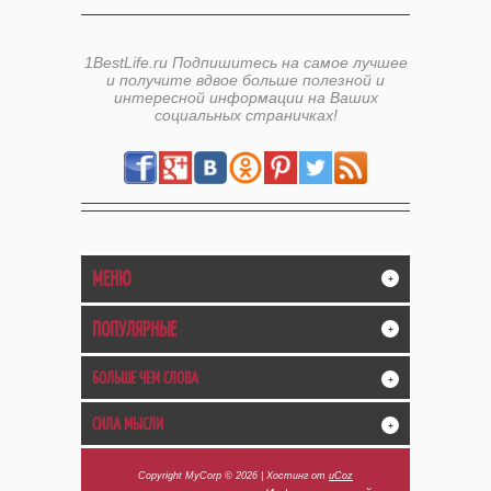
1BestLife.ru Подпишитесь на самое лучшее
и получите вдвое больше полезной и
интересной информации на Ваших
социальных страничках!
МЕНЮ
+
ПОПУЛЯРНЫЕ
+
БОЛЬШЕ ЧЕМ СЛОВА
+
СИЛА МЫСЛИ
+
Copyright MyCorp © 2026
|
Хостинг от
uCoz