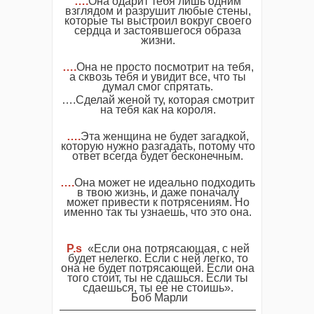
….
Она одарит тебя лишь одним
взглядом и разрушит любые стены,
которые ты выстроил вокруг своего
сердца и застоявшегося образа
жизни.
….
Она не просто посмотрит на тебя,
а сквозь тебя и увидит все, что ты
думал смог спрятать.
….Сделай женой ту, которая смотрит
на тебя как на короля.
….
Эта женщина не будет загадкой,
которую нужно разгадать, потому что
ответ всегда будет бесконечным.
….
Она может не идеально подходить
в твою жизнь, и даже поначалу
может привести к потрясениям. Но
именно так ты узнаешь, что это она.
P.s
«Если она потрясающая, с ней
будет нелегко. Если с ней легко, то
она не будет потрясающей. Если она
того стоит, ты не сдашься. Если ты
сдаешься, ты ее не стоишь».
Боб Марли