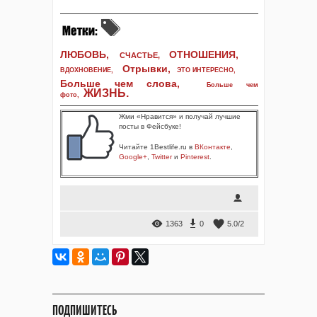
ЛЮБОВЬ,
ОТНОШЕНИЯ,
СЧАСТЬЕ,
Отрывки
,
ВДОХНОВЕНИЕ
,
ЭТО ИНТЕРЕСНО
,
Больше чем слова,
Больше чем
ЖИЗНЬ
.
фото
,
Жми «Нравится» и получай лучшие
посты в Фейсбуке!
Читайте 1Bestlife.ru в
ВКонтакте
,
Google+
,
Twitter
и
Pinterest
.
1363
0
5.0
/
2
ПОДПИШИТЕСЬ