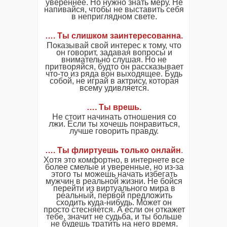
увереннее. Но нужно знать меру. Не
напивайся, чтобы не выставить себя
в неприглядном свете.
…. Ты слишком заинтересованна.
Показывай свой интерес к тому, что
он говорит, задавая вопросы и
внимательно слушая. Но не
притворяйся, будто он рассказывает
что-то из ряда вон выходящее. Будь
собой, не играй в актрису, которая
всему удивляется.
…. Ты врешь.
Не стоит начинать отношения со
лжи. Если ты хочешь понравиться,
лучше говорить правду.
…. Ты флиртуешь только онлайн
.
Хотя это комфортно, в интернете все
более смелые и уверенные, но из-за
этого ты можешь начать избегать
мужчин в реальной жизни. Не бойся
перейти из виртуального мира в
реальный, первой предложить
сходить куда-нибудь. Может он
просто стесняется. А если он откажет
тебе, значит не судьба, и ты больше
не будешь тратить на него время.