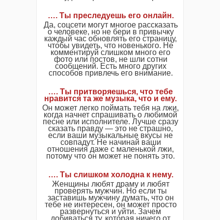
…. Ты преследуешь его онлайн.
Да, соцсети могут многое рассказать
о человеке, но не бери в привычку
каждый час обновлять его страницу,
чтобы увидеть, что новенького. Не
комментируй слишком много его
фото или постов, не шли сотни
сообщений. Есть много других
способов привлечь его внимание.
…. Ты притворяешься, что тебе
нравится та же музыка, что и ему.
Он может легко поймать тебя на лжи,
когда начнет спрашивать о любимой
песне или исполнителе. Лучше сразу
сказать правду — это не страшно,
если ваши музыкальные вкусы не
совпадут. Не начинай ваши
отношения даже с маленькой лжи,
потому что он может не понять это.
…. Ты слишком холодна к нему.
Женщины любят драму и любят
проверять мужчин. Но если ты
заставишь мужчину думать, что он
тебе не интересен, он может просто
развернуться и уйти. Зачем
добиваться ту, которая ничего от