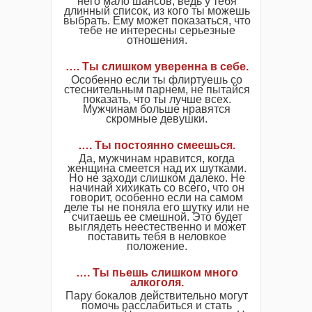
него мало шансов, ведь у тебя
длинный список, из кого ты можешь
выбрать. Ему может показаться, что
тебе не интересны серьезные
отношения.
…. Ты слишком уверенна в себе.
Особенно если ты флиртуешь со
стеснительным парнем, не пытайся
показать, что ты лучше всех.
Мужчинам больше нравятся
скромные девушки.
…. Ты постоянно смеешься.
Да, мужчинам нравится, когда
женщина смеется над их шутками.
Но не заходи слишком далеко. Не
начинай хихикать со всего, что он
говорит, особенно если на самом
деле ты не поняла его шутку или не
считаешь ее смешной. Это будет
выглядеть неестественно и может
поставить тебя в неловкое
положение.
…. Ты пьешь слишком много
алкоголя.
Пару бокалов действительно могут
помочь расслабиться и стать