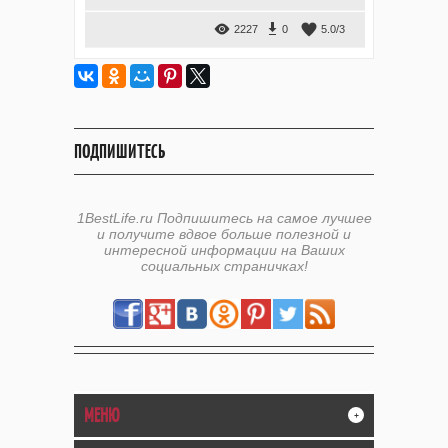
2227
0
5.0
/
3
ПОДПИШИТЕСЬ
1BestLife.ru Подпишитесь на самое лучшее
и получите вдвое больше полезной и
интересной информации на Ваших
социальных страничках!
МЕНЮ
+