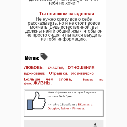
тебя не хочет?
…. Ты слишком загадочная.
Не нужно сразу все о себе
рассказывать, но и не стоит вовсе
молчать. Будь естественной, вы
должны найти общий язык, чтобы он
не просто сидел и пытался выудить
из тебя информацию.
ЛЮБОВЬ,
ОТНОШЕНИЯ,
СЧАСТЬЕ,
Отрывки
,
ВДОХНОВЕНИЕ
,
ЭТО ИНТЕРЕСНО
,
Больше чем слова,
Больше чем
ЖИЗНЬ
.
фото
,
Жми «Нравится» и получай лучшие
посты в Фейсбуке!
Читайте 1Bestlife.ru в
ВКонтакте
,
Google+
,
Twitter
и
Pinterest
.