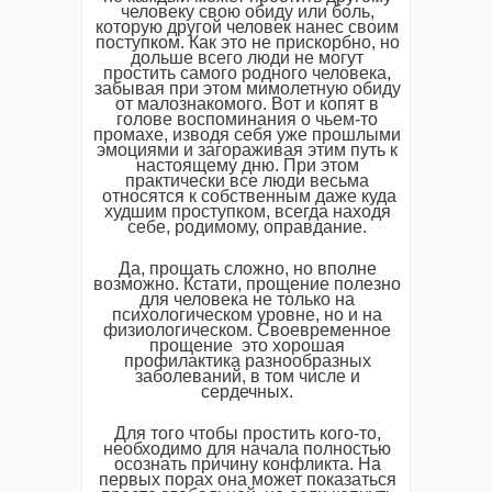
человеку свою обиду или боль,
которую другой человек нанес своим
поступком. Как это не прискорбно, но
дольше всего люди не могут
простить самого родного человека,
забывая при этом мимолетную обиду
от малознакомого. Вот и копят в
голове воспоминания о чьем-то
промахе, изводя себя уже прошлыми
эмоциями и загораживая этим путь к
настоящему дню. При этом
практически все люди весьма
относятся к собственным даже куда
худшим проступком, всегда находя
себе, родимому, оправдание.
Да, прощать сложно, но вполне
возможно. Кстати, прощение полезно
для человека не только на
психологическом уровне, но и на
физиологическом. Своевременное
прощение это хорошая
профилактика разнообразных
заболеваний, в том числе и
сердечных.
Для того чтобы простить кого-то,
необходимо для начала полностью
осознать причину конфликта. На
первых порах она может показаться