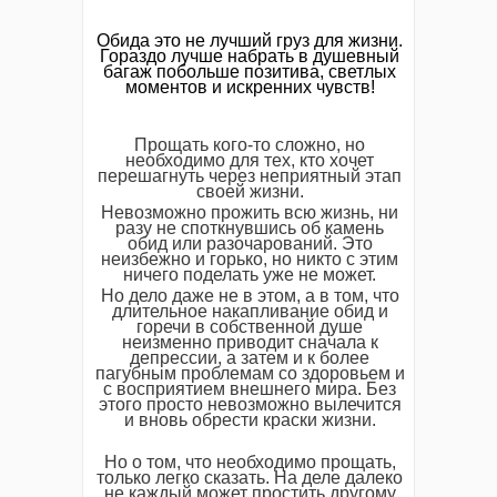
Обида это не лучший груз для жизни.
Гораздо лучше набрать в душевный
багаж побольше позитива, светлых
моментов и искренних чувств!
Прощать кого-то сложно, но
необходимо для тех, кто хочет
перешагнуть через неприятный этап
своей жизни.
Невозможно прожить всю жизнь, ни
разу не споткнувшись об камень
обид или разочарований. Это
неизбежно и горько, но никто с этим
ничего поделать уже не может.
Но дело даже не в этом, а в том, что
длительное накапливание обид и
горечи в собственной душе
неизменно приводит сначала к
депрессии, а затем и к более
пагубным проблемам со здоровьем и
с восприятием внешнего мира. Без
этого просто невозможно вылечится
и вновь обрести краски жизни.
Но о том, что необходимо прощать,
только легко сказать. На деле далеко
не каждый может простить другому