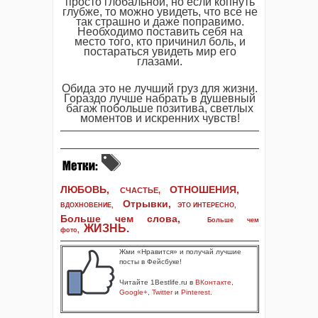
просто глобальной, но если копнуть
глубже, то можно увидеть, что все не
так страшно и даже поправимо.
Необходимо поставить себя на
место того, кто причинил боль, и
постараться увидеть мир его
глазами.
Обида это не лучший груз для жизни.
Гораздо лучше набрать в душевный
багаж побольше позитива, светлых
моментов и искренних чувств!
ЛЮБОВЬ,
ОТНОШЕНИЯ,
СЧАСТЬЕ,
Отрывки
,
ВДОХНОВЕНИЕ
,
ЭТО ИНТЕРЕСНО
,
Больше чем слова,
Больше чем
ЖИЗНЬ
.
фото
,
Жми «Нравится» и получай лучшие
посты в Фейсбуке!
Читайте 1Bestlife.ru в
ВКонтакте
,
Google+
,
Twitter
и
Pinterest
.