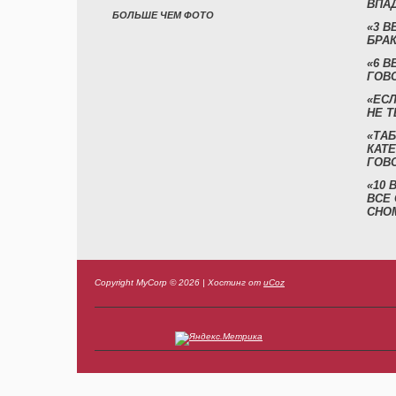
ВПА
БОЛЬШЕ ЧЕМ ФОТО
«3 
БРАК
«6 В
ГОВ
«ЕСЛ
НЕ Т
«ТАБ
КАТ
ГОВ
«10
ВСЕ
СНО
Copyright MyCorp © 2026
|
Хостинг от
uCoz