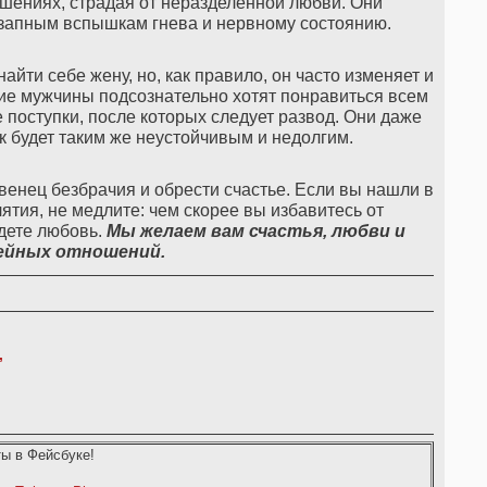
ошениях, страдая от неразделенной любви. Они
запным вспышкам гнева и нервному состоянию.
йти себе жену, но, как правило, он часто изменяет и
кие мужчины подсознательно хотят понравиться всем
поступки, после которых следует развод. Они даже
ак будет таким же неустойчивым и недолгим.
венец безбрачия и обрести счастье. Если вы нашли в
лятия, не медлите: чем скорее вы избавитесь от
йдете любовь.
Мы желаем вам счастья, любви и
мейных отношений.
,
ы в Фейсбуке!