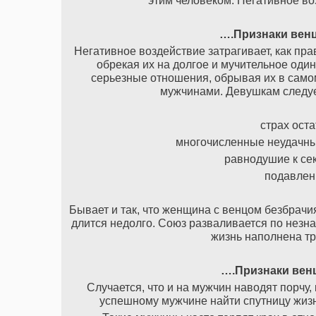
этим человеком. Негативное во
….Признаки венц
Негативное воздействие затрагивает, как пр
обрекая их на долгое и мучительное оди
серьезные отношения, обрывая их в самом
мужчинами. Девушкам следуе
страх ост
многочисленные неудачны
равнодушие к се
подавлен
Бывает и так, что женщина с венцом безбрачи
длится недолго. Союз разваливается по незна
жизнь наполнена тр
….Признаки венц
Случается, что и на мужчин наводят порчу
успешному мужчине найти спутницу жизни