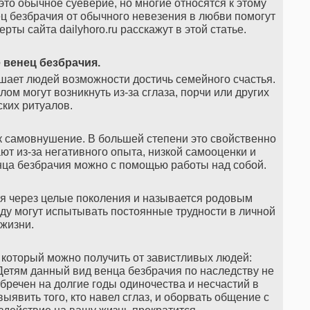
о это обычное суеверие, но многие относятся к этому
ц безбрачия от обычного невезения в любви помогут
рты сайта dailyhoro.ru расскажут в этой статье.
 венец безбрачия.
шает людей возможности достичь семейного счастья.
м могут возникнуть из-за сглаза, порчи или других
ких ритуалов.
ак самовнушение. В большей степени это свойственно
т из-за негативного опыта, низкой самооценки и
енца безбрачия можно с помощью работы над собой.
я через целые поколения и называется родовым
роду могут испытывать постоянные трудности в личной
жизни.
 который можно получить от завистливых людей:
Детям данный вид венца безбрачия по наследству не
 обречен на долгие годы одиночества и несчастий в
ыявить того, кто навел сглаз, и оборвать общение с