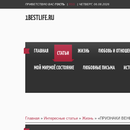
ПРИВЕТСТВУЮ ВАС
ГОСТЬ
|
RSS
|
ЧЕТВЕРГ, 06.08.2026
1BESTLIFE.RU
ГЛАВНАЯ
ЖИЗНЬ
ЛЮБОВЬ И ОТНОШЕ
СТАТЬИ
МОЙ МИР,МОЁ СОСТОЯНИЕ
ЛЮБОВНЫЕ ПИСЬМА
ИСТ
Главная
»
Интересные статьи
»
Жизнь
» «ПРИЗНАКИ ВЕН