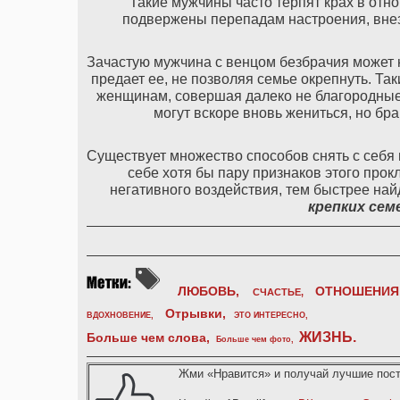
Такие мужчины часто терпят крах в отн
подвержены перепадам настроения, вне
Зачастую мужчина с венцом безбрачия может на
предает ее, не позволяя семье окрепнуть. Та
женщинам, совершая далеко не благородные 
могут вскоре вновь жениться, но бр
Существует множество способов снять с себя 
себе хотя бы пару признаков этого прок
негативного воздействия, тем быстрее на
крепких се
ЛЮБОВЬ,
ОТНОШЕНИЯ
СЧАСТЬЕ,
Отрывки
,
ВДОХНОВЕНИЕ
,
ЭТО ИНТЕРЕСНО
,
ЖИЗНЬ
.
Больше чем слова,
Больше чем фото
,
Жми «Нравится» и получай лучшие пост