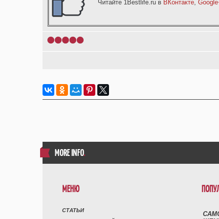
Читайте 1Bestlife.ru в
ВКонтакте
,
Google
1
2
3
4
5
MORE INFO
.
МЕНЮ
ПОПУ
СТАТЬИ
САМ