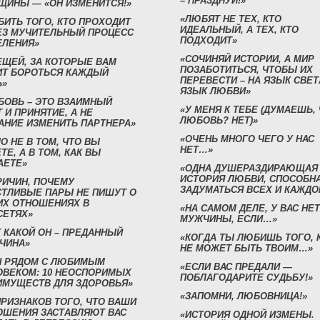
– ПРАЗДНУЙ!»
ЩИНЫ — «ОН ИЗМЕНИТСЯ!»
«ЛЮБЯТ НЕ ТЕХ, КТО
БИТЬ ТОГО, КТО ПРОХОДИТ
ИДЕАЛЬНЫЙ, А ТЕХ, КТО
ЕЗ МУЧИТЕЛЬНЫЙ ПРОЦЕСС
ПОДХОДИТ»
ЕЛЕНИЯ»
«СОЧИНЯЙ ИСТОРИИ, А МИР
ЕЩЕЙ, ЗА КОТОРЫЕ ВАМ
ПОЗАБОТИТЬСЯ, ЧТОБЫ ИХ
ИТ БОРОТЬСЯ КАЖДЫЙ
ПЕРЕВЕСТИ – НА ЯЗЫК СВЕТ
Ь»
ЯЗЫК ЛЮБВИ»
БОВЬ – ЭТО ВЗАИМНЫЙ
«У МЕНЯ К ТЕБЕ (ДУМАЕШЬ,
 И ПРИНЯТИЕ, А НЕ
ЛЮБОВЬ? НЕТ)»
АНИЕ ИЗМЕНИТЬ ПАРТНЕРА»
«ОЧЕНЬ МНОГО ЧЕГО У НАС
О НЕ В ТОМ, ЧТО ВЫ
НЕТ…»
ТЕ, А В ТОМ, КАК ВЫ
АЕТЕ»
«ОДНА ДУШЕРАЗДИРАЮЩАЯ
ИСТОРИЯ ЛЮБВИ, СПОСОБН
РИЧИН, ПОЧЕМУ
ЗАДУМАТЬСЯ ВСЕХ И КАЖДО
СТЛИВЫЕ ПАРЫ НЕ ПИШУТ О
ИХ ОТНОШЕНИЯХ В
«НА САМОМ ДЕЛЕ, У ВАС НЕТ
СЕТЯХ»
МУЖЧИНЫ, ЕСЛИ…»
 КАКОЙ ОН – ПРЕДАННЫЙ
«КОГДА ТЫ ЛЮБИШЬ ТОГО, 
ЧИНА»
НЕ МОЖЕТ БЫТЬ ТВОИМ…»
Н РЯДОМ С ЛЮБИМЫМ
«ЕСЛИ ВАС ПРЕДАЛИ —
ОВЕКОМ: 10 НЕОСПОРИМЫХ
ПОБЛАГОДАРИТЕ СУДЬБУ!»
ИМУЩЕСТВ ДЛЯ ЗДОРОВЬЯ»
«ЗАПОМНИ, ЛЮБОВНИЦА!»
ПРИЗНАКОВ ТОГО, ЧТО ВАШИ
ОШЕНИЯ ЗАСТАВЛЯЮТ ВАС
«ИСТОРИЯ ОДНОЙ ИЗМЕНЫ.