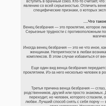
вступить в брачный союз. Кто-то считает, чт
явлению со всей серьезностью. Отличить вене
специфические признаки, о которых экспе
….Что такое
Венец безбрачия — это проклятие, которое ли
Серьезные трудности с противоположным поло
магичес
Иногда венец безбрачия — это не что иное, к
женщинам. Неприятности в любви возникаю
комплексов. В этом случае избавиться от в
Еще один вид венца безбрачия передаетс
проклятием. Из-за него несколько человек в 
Третья причина венца безбрачия — сглаз,
родственников, друзей или просто знакомых. 
переходит, но человек, которого сглазили,
любви. Лучший способ снять с себя порчу — в