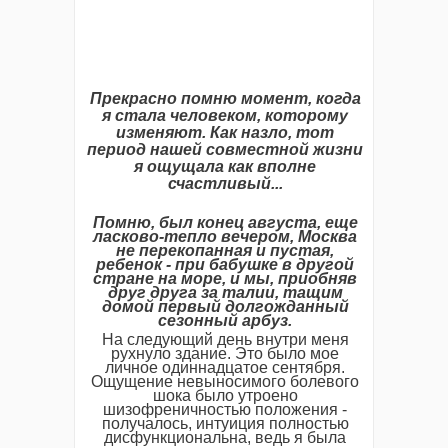
Прекрасно помню момент, когда
я стала человеком, которому
изменяют. Как назло, тот
период нашей совместной жизни
я ощущала как вполне
счастливый...
Помню
,
был
конец
августа
,
еще
ласково
-
тепло
вечером
,
Москва
не
перекопанная
и
пустая
,
ребенок
-
при
бабушке
в
другой
стране
на
море
,
и
мы
,
приобняв
друг
друга
за
талии
,
тащим
домой
первый
долгожданный
сезонный
арбуз
.
На следующий день внутри меня
рухнуло здание. Это было мое
личное одиннадцатое сентября.
Ощущение невыносимого болевого
шока было утроено
шизофреничностью положения -
получалось, интуиция полностью
дисфункциональна, ведь я была