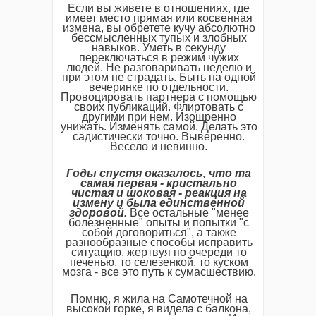
Если вы живете в отношениях, где
имеет место прямая или косвенная
измена, вы обретете кучу абсолютно
бессмысленных тупых и злобных
навыков. Уметь в секунду
переключаться в режим чужих
людей. Не разговаривать неделю и
при этом не страдать. Быть на одной
вечеринке по отдельности.
Провоцировать партнера с помощью
своих публикаций. Флиртовать с
другими при нем. Изощренно
унижать. Изменять самой. Делать это
садистически точно. Выверенно.
Весело и невинно.
Годы
спустя
оказалось
,
что
та
самая
первая
-
кристально
чистая
и
шоковая
-
реакция
на
измену
и
была
единственной
здоровой
.
Все остальные "менее
болезненные" опыты и попытки "с
собой договориться", а также
разнообразные способы исправить
ситуацию, жертвуя по очереди то
печенью, то селезенкой, то куском
мозга - все это путь к сумасшествию.
Помню, я жила на Самотечной на
высокой горке, я видела с балкона,