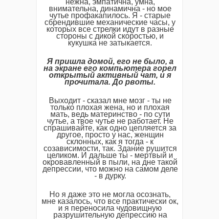
нежна, эмпатична, умна,
внимательна, динамична - но мое
чутье профакапилось. Я - старые
сбрендившие механические часы, у
которых все стрелки идут в разные
стороны с дикой скоростью, и
кукушка не затыкается.
Я
пришла
домой
,
его
не
было
,
а
на
экране
его
компьютера
горел
открытый
активный
чат
,
и
я
прочитала
.
До
рвоты
.
Выходит - сказал мне мозг - ты не
только плохая жена, но и плохая
мать, ведь материнство - по сути
чутье, а твое чутье не работает. Не
спрашивайте, как одно цепляется за
другое, просто у нас, женщин
склонных, как я тогда - к
созависимости, так. Здание рушится
целиком. И дальше ты - мертвый и
окровавленный в пыли, на дне такой
депрессии, что можно на самом деле
- в дурку.
Но я даже это не могла осознать,
мне казалось, что все практически ок,
и я переносила чудовищную
разрушительную депрессию на