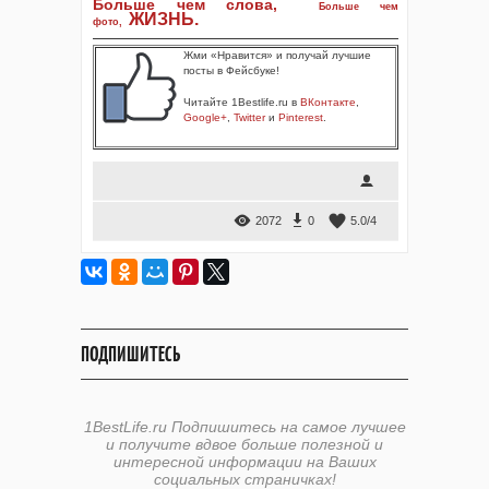
Больше чем слова,
Больше чем
ЖИЗНЬ
.
фото
,
Жми «Нравится» и получай лучшие
посты в Фейсбуке!
Читайте 1Bestlife.ru в
ВКонтакте
,
Google+
,
Twitter
и
Pinterest
.
2072
0
5.0
/
4
ПОДПИШИТЕСЬ
1BestLife.ru Подпишитесь на самое лучшее
и получите вдвое больше полезной и
интересной информации на Ваших
социальных страничках!