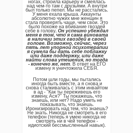
ногах, строила карьеру и смеялась
над чем-то там с друзьями. А внутри
был только пепел. Мы не расстались.
У меня ехала крыша. Аккаунты
абсолютно чужих мне женщин я
стала проверять чаще, чем свои. Это
было похоже на вбивание гвоздей
себе в голову
.
Он
успешно
убеждал
меня
в
том
,
что
я
сама
виновата
в
наличии
этих
гвоздей
в
своей
голове
.
Возможно
,
сейчас
,
через
пять
лет
упорной
психотерапии
я
сумела
бы
дать
себе
поблажку
или
даже
поддержку
,
или
даже
найти
слова
утешения
,
но
тогда
-
конечно
же
,
нет
. В ответ на ЕГО
измену я уничтожила СЕБЯ.
Потом шли годы, мы пытались
иногда быть вместе, а я снова и
снова сталкивалась с этим инвайтом
в ад - "Как ты переживешь его
измену, Ася?" Ты покажешь, что
знаешь, или нет? Надо уметь не
показывать, что знаешь.
Иронизировать над тем, что знаешь?
Не знать. Никогда не смотреть в его
телефон (теперь я умею никогда не
смотреть ни в чей телефон -
идиотский бессмысленный навык).