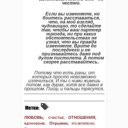
честно
.
·
Если
вы
изменяете
,
но
боитесь
расставаться
,
что
,
на
мой
взгляд
,
чудовищно
,
то
сделайте
так
,
чтобы
ваш
партнер
никогда
,
ни
при
каких
обстоятельствах
не
узнал
,
что
вы
правда
изменяете
.
Врите
до
последнего
и
не
признавайтесь
даже
под
дулом
пистолета
.
А
потом
скорее
расставайтесь
.
Потому
что
есть
раны
,
от
которых
просто
невозможно
излечиться
.
И
ты
с
ними
живешь
потом
,
как
дурак
,
хотя
все
давно
в
прошлом
.
Пишу
,
и
пальцы
трясутся
.
ЛЮБОВЬ,
ОТНОШЕНИЯ,
СЧАСТЬЕ,
Отрывки
,
ВДОХНОВЕНИЕ
,
ЭТО ИНТЕРЕСНО
,