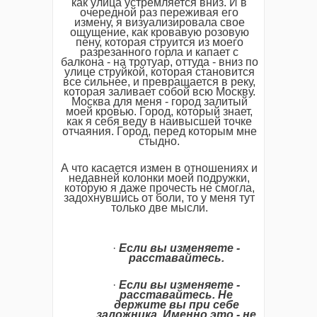
как улица устремляется вниз. И в
очередной раз переживая его
измену, я визуализировала свое
ощущение, как кровавую розовую
пену, которая струится из моего
разрезанного горла и капает с
балкона - на тротуар, оттуда - вниз по
улице струйкой, которая становится
все сильнее, и превращается в реку,
которая заливает собой всю Москву.
Москва для меня - город залитый
моей кровью. Город, который знает,
как я себя веду в наивысшей точке
отчаяния. Город, перед которым мне
стыдно.
А что касается измен в отношениях и
недавней колонки моей подружки,
которую я даже прочесть не смогла,
задохнувшись от боли, то у меня тут
только две мысли.
·
Если
вы
изменяете
-
расставайтесь
.
·
Если
вы
изменяете
-
расставайтесь
.
Не
держите
вы
при
себе
заложника
.
Именно
это
-
не