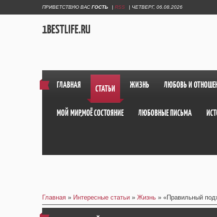
ПРИВЕТСТВУЮ ВАС
ГОСТЬ
|
RSS
|
ЧЕТВЕРГ, 06.08.2026
1BESTLIFE.RU
ГЛАВНАЯ
ЖИЗНЬ
ЛЮБОВЬ И ОТНОШЕ
СТАТЬИ
МОЙ МИР,МОЁ СОСТОЯНИЕ
ЛЮБОВНЫЕ ПИСЬМА
ИСТ
Главная
»
Интересные статьи
»
Жизнь
» «Правильный под