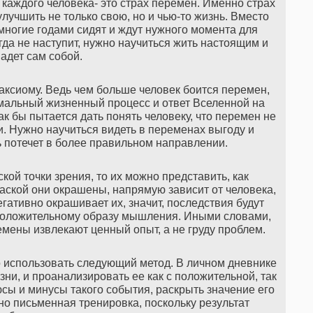
каждого человека- это страх перемен. Именно страх
учшить не только свою, но и чью-то жизнь. Вместо
, многие годами сидят и ждут нужного момента для
гда не наступит, нужно научиться жить настоящим и
падет сам собой.
аксиому. Ведь чем больше человек боится перемен,
рмальный жизненный процесс и ответ Вселенной на
ак бы пытается дать понять человеку, что перемен не
и. Нужно научиться видеть в переменах выгоду и
 потечет в более правильном направлении.
ой точки зрения, то их можно представить, как
аской они окрашены, напрямую зависит от человека,
ативно окрашивает их, значит, последствия будут
 положительному образу мышления. Иными словами,
мены извлекают ценный опыт, а не груду проблем.
 использовать следующий метод. В личном дневнике
ни, и проанализировать ее как с положительной, так
сы и минусы такого события, раскрыть значение его
о письменная тренировка, поскольку результат