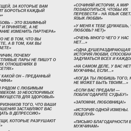
«СОЧИНЯЙ ИСТОРИИ, А МИР
ЕЩЕЙ, ЗА КОТОРЫЕ ВАМ
ПОЗАБОТИТЬСЯ, ЧТОБЫ ИХ
ИТ БОРОТЬСЯ КАЖДЫЙ
ПЕРЕВЕСТИ – НА ЯЗЫК СВЕТ
Ь»
ЯЗЫК ЛЮБВИ»
БОВЬ – ЭТО ВЗАИМНЫЙ
«У МЕНЯ К ТЕБЕ (ДУМАЕШЬ,
 И ПРИНЯТИЕ, А НЕ
ЛЮБОВЬ? НЕТ)»
АНИЕ ИЗМЕНИТЬ ПАРТНЕРА»
«ОЧЕНЬ МНОГО ЧЕГО У НАС
О НЕ В ТОМ, ЧТО ВЫ
НЕТ…»
ТЕ, А В ТОМ, КАК ВЫ
АЕТЕ»
«ОДНА ДУШЕРАЗДИРАЮЩАЯ
ИСТОРИЯ ЛЮБВИ, СПОСОБН
РИЧИН, ПОЧЕМУ
ЗАДУМАТЬСЯ ВСЕХ И КАЖДО
СТЛИВЫЕ ПАРЫ НЕ ПИШУТ О
ИХ ОТНОШЕНИЯХ В
«НА САМОМ ДЕЛЕ, У ВАС НЕТ
СЕТЯХ»
МУЖЧИНЫ, ЕСЛИ…»
 КАКОЙ ОН – ПРЕДАННЫЙ
«КОГДА ТЫ ЛЮБИШЬ ТОГО, 
ЧИНА»
НЕ МОЖЕТ БЫТЬ ТВОИМ…»
Н РЯДОМ С ЛЮБИМЫМ
«ЕСЛИ ВАС ПРЕДАЛИ —
ОВЕКОМ: 10 НЕОСПОРИМЫХ
ПОБЛАГОДАРИТЕ СУДЬБУ!»
ИМУЩЕСТВ ДЛЯ ЗДОРОВЬЯ»
«ЗАПОМНИ, ЛЮБОВНИЦА!»
ПРИЗНАКОВ ТОГО, ЧТО ВАШИ
ОШЕНИЯ ЗАСТАВЛЯЮТ ВАС
«ИСТОРИЯ ОДНОЙ ИЗМЕНЫ.
ДАТЬ В ДЕПРЕССИЮ»
ПОЦЕЛУЙ»
ВЕЩИ, КОТОРЫЕ РАЗРУШАЮТ
«ПИСЬМО БЛАГОДАРНОСТИ 
»
МУЖЧИНАМ»