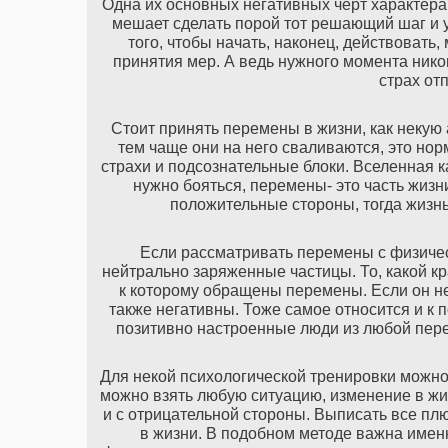
Одна их основных негативных черт характера 
мешает сделать порой тот решающий шаг и ул
того, чтобы начать, наконец, действовать
принятия мер. А ведь нужного момента нико
страх от
Стоит принять перемены в жизни, как некую 
тем чаще они на него сваливаются, это но
страхи и подсознательные блоки. Вселенная к
нужно бояться, перемены- это часть жизн
положительные стороны, тогда жизнь
Если рассматривать перемены с физическ
нейтрально заряженные частицы. То, какой кр
к которому обращены перемены. Если он нег
также негативны. Тоже самое относится и к
позитивно настроенные люди из любой пере
Для некой психологической тренировки можно
можно взять любую ситуацию, изменение в жиз
и с отрицательной стороны. Выписать все плю
в жизни. В подобном методе важна именн