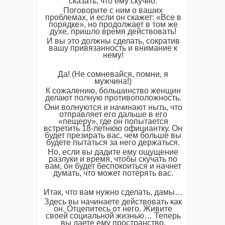
сказать, что ему скучно.
Поговорите с ним о ваших
проблемах, и если он скажет: «Все в
порядке», но продолжает в том же
духе, пришло время действовать!
И вы это должны сделать, сократив
вашу привязанность и внимание к
нему!
Да! (Не сомневайся, помни, я
мужчина!)
К сожалению, большинство женщин
делают полную противоположность.
Они волнуются и начинают ныть, что
отправляет его дальше в его
«пещеру», где он попытается
встретить 18-летнюю официантку. Он
будет презирать вас, чем больше вы
будете пытаться за него держаться.
Но, если вы дадите ему ощущение
разлуки и время, чтобы скучать по
вам, он будет беспокоиться и начнет
думать, что может потерять вас.
Итак, что вам нужно сделать, дамы…
Здесь вы начинаете действовать как
он. Отцепитесь от него. Живите
своей социальной жизнью… Теперь
вы даете ему пространство,