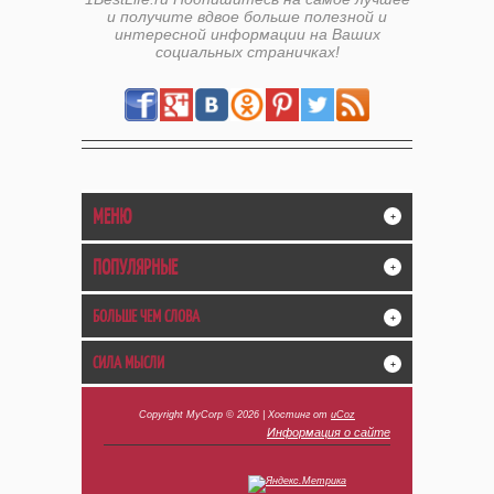
и получите вдвое больше полезной и
интересной информации на Ваших
социальных страничках!
МЕНЮ
+
ПОПУЛЯРНЫЕ
+
БОЛЬШЕ ЧЕМ СЛОВА
+
СИЛА МЫСЛИ
+
Copyright MyCorp © 2026
|
Хостинг от
uCoz
Информация о сайте