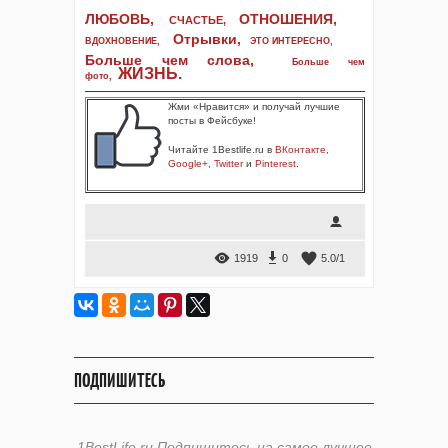
ЛЮБОВЬ,
ОТНОШЕНИЯ,
СЧАСТЬЕ,
Отрывки
,
ВДОХНОВЕНИЕ
,
ЭТО ИНТЕРЕСНО
,
Больше чем слова,
Больше чем
ЖИЗНЬ
.
фото
,
Жми «Нравится» и получай лучшие
посты в Фейсбуке!
Читайте 1Bestlife.ru в
ВКонтакте
,
Google+
,
Twitter
и
Pinterest
.
1919
0
5.0
/
1
ПОДПИШИТЕСЬ
1BestLife.ru Подпишитесь на самое лучшее