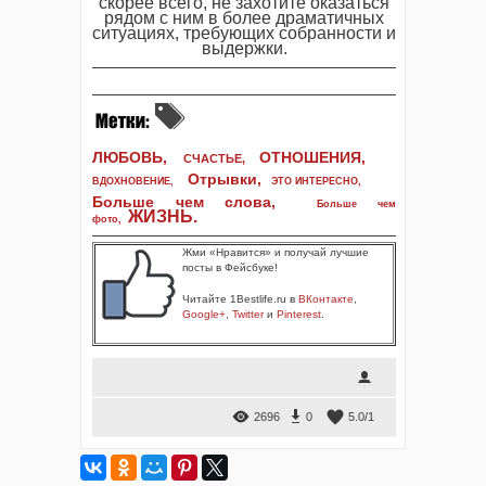
скорее всего, не захотите оказаться
рядом с ним в более драматичных
ситуациях, требующих собранности и
выдержки.
ЛЮБОВЬ,
ОТНОШЕНИЯ,
СЧАСТЬЕ,
Отрывки
,
ВДОХНОВЕНИЕ
,
ЭТО ИНТЕРЕСНО
,
Больше чем слова,
Больше чем
ЖИЗНЬ
.
фото
,
Жми «Нравится» и получай лучшие
посты в Фейсбуке!
Читайте 1Bestlife.ru в
ВКонтакте
,
Google+
,
Twitter
и
Pinterest
.
2696
0
5.0
/
1