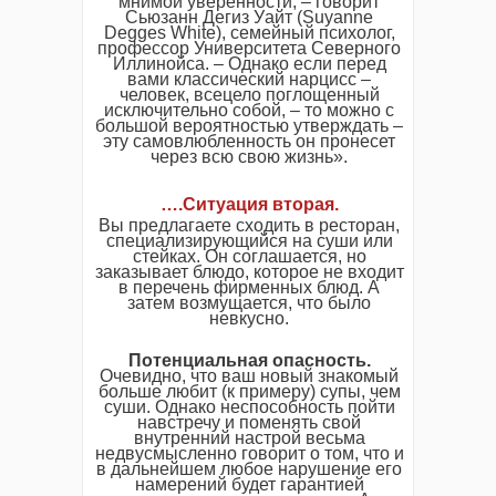
мнимой уверенности, – говорит
Сьюзанн Дегиз Уайт (Suyanne
Degges White), семейный психолог,
профессор Университета Северного
Иллинойса. – Однако если перед
вами классический нарцисс –
человек, всецело поглощенный
исключительно собой, – то можно с
большой вероятностью утверждать –
эту самовлюбленность он пронесет
через всю свою жизнь».
….
Ситуация вторая
.
Вы предлагаете сходить в ресторан,
специализирующийся на суши или
стейках. Он соглашается, но
заказывает блюдо, которое не входит
в перечень фирменных блюд. А
затем возмущается, что было
невкусно.
Потенциальная опасность.
Очевидно, что ваш новый знакомый
больше любит (к примеру) супы, чем
суши. Однако неспособность пойти
навстречу и поменять свой
внутренний настрой весьма
недвусмысленно говорит о том, что и
в дальнейшем любое нарушение его
намерений будет гарантией