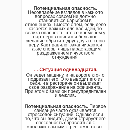
Потенциальная опасность.
Несовпадение взглядов в каких-то
вопросах совсем не должно
становиться барьером в
отношениях. Вместе с тем, если дело
касается важных для вас идей, то
велика опасность, что со временем у
партнеров появится большое
желание обратить друг друга в свою
веру. Как правило, заканчиваются
такие споры лишь нарастающим
раздражением и чувством
отчуждения.
….
Ситуация одиннадцатая
.
Он ведет машину, и на дороге кто-то
подрезает его. Это выводит его из
себя, и в ресторане он выливает
свое раздражение на официанта.
При этом с вами он предупредителен
и вежлив.
Потенциальная опасность.
Первое
свидание часто оказывается
стрессовой ситуаций. Однако если
то, что вы видите, демонстрирует его
способность справляться с
«положительным стрессом», то вы,