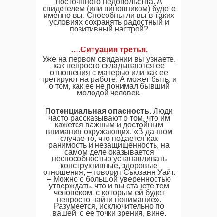
постоянного недовольства. А
свидетелем (или виновником) будете
именно вы. Способны ли вы в таких
условиях сохранять радостный и
позитивный настрой?
….
Ситуация третья
.
Уже на первом свидании вы узнаете,
как непросто складываются ее
отношения с матерью или как ее
третируют на работе. А может быть, и
о том, как ее не понимал бывший
молодой человек.
Потенциальная опасность.
Люди
часто рассказывают о том, что им
кажется важным и достойным
внимания окружающих. «В данном
случае то, что подается как
ранимость и незащищенность, на
самом деле оказывается
неспособностью устанавливать
конструктивные, здоровые
отношения, – говорит Сьюзанн Уайт.
– Можно с большой уверенностью
утверждать, что и вы станете тем
человеком, с которым ей будет
непросто найти понимание».
Разумеется, исключительно по
вашей, с ее точки зрения, вине.