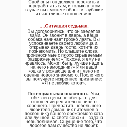
Свой опыт он должен пережить и
переработать сам, и только в этом
случае вы сможете обрести глубокие
и счастливые отношения».
….
Ситуация седьмая
.
Вы договорились, что он заедет за
вами. Он звонит в дверь, а ваша
собака начинает грозно лаять. Вы
успокаиваете своего любимца и,
открывая дверь гостю, хотите их
познакомить. Но слышите слова,
произносимые с плохо скрываемым
раздражением: «Похоже, я ему не
нравлюсь. Может быть, лучше надеть
на него намордник?» Или ваша
кошка угрожающе шипит, явно не
оценив нового знакомого. После чего
вы получаете искреннее признание:
«Я не люблю котов».
Потенциальная опасность.
Увы,
обе эти сцены не обещают для
отношений решительно ничего
хорошего. Превратить небольшого
любителя домашних питомцев в
поклонника вашего обожаемого кота
или лучшей на свете собаки – задача
невыполнимая. Ощущение того, что
дорогое вам существо не любят,