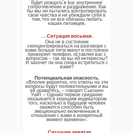
будет рождать в вас внутреннее
сопротивление и раздражение. Как
бы мы ни пытались контролировать
свои чувства и ни убеждали себя в
том, что не все обязаны любить
наших питомцев.
…
.
Ситуация восьмая
.
Она не в состоянии
сконцентрироваться на разговоре с
вами больше пяти минут и постоянно
проверяет телефон, оставляя вас с
вопросом – так ли вы ей интересны?
И захочет ли она снова встретиться с
вами?
Потенциальная опасность.
«Вполне вероятно, что ответы на эти
вопросы будут положительными и вы
ей нравитесь, – говорит Сьюзанн
Уайт. – Однако первое свидание
оказывается хорошим индикатором
того, насколько в будущем человек
окажется способен быть
эмоционально включенным в
отношения с вами в конкретный
момент времени».
…
.
Ситуация девятая
.