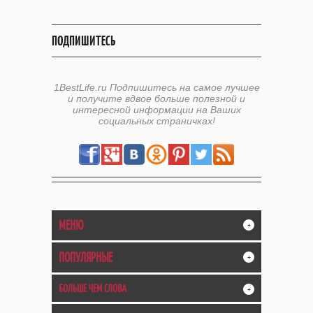
ПОДПИШИТЕСЬ
1BestLife.ru Подпишитесь на самое лучшее
и получите вдвое больше полезной и
интересной информации на Ваших
социальных страничках!
МЕНЮ
+
ПОПУЛЯРНЫЕ
+
БОЛЬШЕ ЧЕМ СЛОВА
+