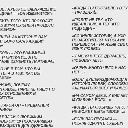
«КОГДА ТЫ ПОСТАВЛЕН В Т
ОЕ ГЛУБОКОЕ ЗАБЛУЖДЕНИЕ
– ПРАЗДНУЙ!»
ЩИНЫ — «ОН ИЗМЕНИТСЯ!»
«ЛЮБЯТ НЕ ТЕХ, КТО
БИТЬ ТОГО, КТО ПРОХОДИТ
ИДЕАЛЬНЫЙ, А ТЕХ, КТО
ЕЗ МУЧИТЕЛЬНЫЙ ПРОЦЕСС
ПОДХОДИТ»
ЕЛЕНИЯ»
«СОЧИНЯЙ ИСТОРИИ, А МИР
ЕЩЕЙ, ЗА КОТОРЫЕ ВАМ
ПОЗАБОТИТЬСЯ, ЧТОБЫ ИХ
ИТ БОРОТЬСЯ КАЖДЫЙ
ПЕРЕВЕСТИ – НА ЯЗЫК СВЕТ
Ь»
ЯЗЫК ЛЮБВИ»
БОВЬ – ЭТО ВЗАИМНЫЙ
«У МЕНЯ К ТЕБЕ (ДУМАЕШЬ,
 И ПРИНЯТИЕ, А НЕ
ЛЮБОВЬ? НЕТ)»
АНИЕ ИЗМЕНИТЬ ПАРТНЕРА»
«ОЧЕНЬ МНОГО ЧЕГО У НАС
О НЕ В ТОМ, ЧТО ВЫ
НЕТ…»
ТЕ, А В ТОМ, КАК ВЫ
АЕТЕ»
«ОДНА ДУШЕРАЗДИРАЮЩАЯ
ИСТОРИЯ ЛЮБВИ, СПОСОБН
РИЧИН, ПОЧЕМУ
ЗАДУМАТЬСЯ ВСЕХ И КАЖДО
СТЛИВЫЕ ПАРЫ НЕ ПИШУТ О
ИХ ОТНОШЕНИЯХ В
«НА САМОМ ДЕЛЕ, У ВАС НЕТ
СЕТЯХ»
МУЖЧИНЫ, ЕСЛИ…»
 КАКОЙ ОН – ПРЕДАННЫЙ
«КОГДА ТЫ ЛЮБИШЬ ТОГО, 
ЧИНА»
НЕ МОЖЕТ БЫТЬ ТВОИМ…»
Н РЯДОМ С ЛЮБИМЫМ
«ЕСЛИ ВАС ПРЕДАЛИ —
ОВЕКОМ: 10 НЕОСПОРИМЫХ
ПОБЛАГОДАРИТЕ СУДЬБУ!»
ИМУЩЕСТВ ДЛЯ ЗДОРОВЬЯ»