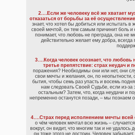
2….Если же человеку всё же хватает му
отказаться от борьбы за её осуществлени
знает, что хотел бы добиться или испытать в ж
своей мечтой, он тем самым причинит боль и 
понимает, что любовь не преграда, она не ме
действительно желает ему добра, всегда 
поддерж
3….Когда человек осознает, что любовь н
третье препятствие: страх неудач и
поражения? Необходимы они или нет, они слу
свои мечты и желания, он, по неопытности,
бытия, чтобы семь раз упасть и восемь подня
нам следовать Своей Судьбе, если из-за 
остальным? Затем, что, когда неудачи и п
непременно останутся позади, – мы познаем 
4….Страх перед исполнением мечты всей
о чём человек мечтал всю жизнь – случаетс
вокруг, он видит, что многим так и не удалось 
он тоже этого не достоин. Человек забывает