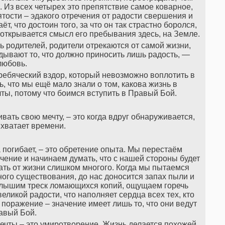
 Из всех четырех это препятствие самое коварное,
ятости – эдакого отречения от радости свершения и
т, что достоин того, за что он так страстно боролся,
у открывается смысл его пребывания здесь, на Земле.
ь родителей, родители отрекаются от самой жизни,
дывают то, что должно приносить лишь радость, —
любовь.
ребяческий вздор, который невозможно воплотить в
ь, что мы ещё мало знали о том, какова жизнь в
ты, потому что боимся вступить в Правый Бой.
ивать свою мечту, – это когда вдруг обнаруживается,
 хватает времени.
а погибает, – это обретение опыта. Мы перестаём
ение и начинаем думать, что с нашей стороны будет
ать от жизни слишком многого. Когда мы пытаемся
ого существования, до нас доносится запах пыли и
слышим треск ломающихся копий, ощущаем горечь
еликой радости, что наполняет сердца всех тех, кто
 поражение – значение имеет лишь то, что они ведут
авый Бой.
ечты – это умиротворение. Жизнь делается похожей