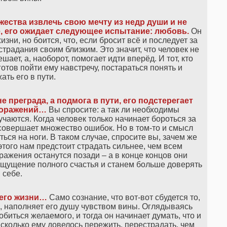
жества извлечь свою мечту из недр души и не
е, его ожидает следующее испытание: любовь.
Он
изни, но боится, что, если бросит всё и последует за
страдания своим близким. Это значит, что человек не
шает, а, наоборот, помогает идти вперёд. И тот, кто
готов пойти ему навстречу, постараться понять и
ать его в пути.
е преграда, а подмога в пути, его подстерегает
 поражений…
Вы спросите: а так ли необходимы
чаются. Когда человек только начинает бороться за
 совершает множество ошибок. Но в том-то и смысл
ться на ноги. В таком случае, спросите вы, зачем же
этого нам предстоит страдать сильнее, чем всем
оражения останутся позади – а в конце концов они
ощущение полного счастья и станем больше доверять
себе.
 его жизни…
Само сознание, что вот-вот сбудется то,
я, наполняет его душу чувством вины. Оглядываясь
добиться желаемого, и тогда он начинает думать, что и
, сколько ему довелось пережить, перестрадать, чем