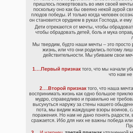
пришлось пожертвовать во имя своей мечты.
поскольку оно как бы овеяно некой аурой св
плодов победы. И только когда человек осознаё
он становится орудием в руках Господа, и ем
Дети отрекаются от мечты, чтобы обрадоват
чтобы обрадовать детей, боль и мука оправ
Мы твердим, будто наши мечты – это просто 
жизнь, или что они родились потому лиш
действительности. Мы убиваем свои меч
1….Первый признак
того, что мы начали уб
что нам не
2….Второй признак
того, что наша мечт
воспринимать жизнь как одно большое приключ
мудро, справедливо и правильно не требов
высунуться наружу за стены нашего обыденн
пота, мы видим жаждущие взоры воинов, 
поражения. Но нам не дано понять радости, в
сражается. Ибо для них не важны победа или
Пр
3….
И наконец,
третий признак
утраченной м