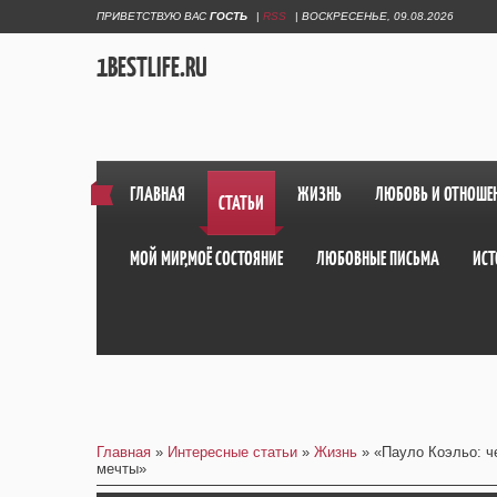
ПРИВЕТСТВУЮ ВАС
ГОСТЬ
|
RSS
|
ВОСКРЕСЕНЬЕ, 09.08.2026
1BESTLIFE.RU
ГЛАВНАЯ
ЖИЗНЬ
ЛЮБОВЬ И ОТНОШЕ
СТАТЬИ
МОЙ МИР,МОЁ СОСТОЯНИЕ
ЛЮБОВНЫЕ ПИСЬМА
ИСТ
Главная
»
Интересные статьи
»
Жизнь
» «Пауло Коэльо: ч
мечты»