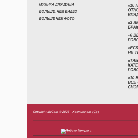
МУЗЫКА ДЛЯ ДУШИ
«10 
ОТН
БОЛЬШЕ, ЧЕМ ВИДЕО
ВПА
БОЛЬШЕ ЧЕМ ФОТО
«3 
БРАК
«6 В
ГОВ
«ЕСЛ
НЕ Т
«ТАБ
КАТ
ГОВ
«10
ВСЕ
СНО
Copyright MyCorp © 2026
|
Хостинг от
uCoz