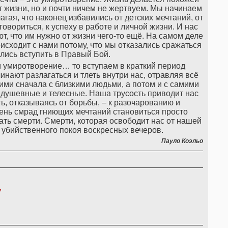
т жизни, но и почти ничем не жертвуем. Мы начинаем
гая, что наконец избавились от детских мечтаний, от
овориться, к успеху в работе и личной жизни. И нас
ют, что им нужно от жизни чего-то ещё. На самом деле
исходит с нами потому, что мы отказались сражаться
ались вступить в Правый Бой.
м умиротворение… то вступаем в краткий период
инают разлагаться и тлеть внутри нас, отравляя всё
ми сначала с близкими людьми, а потом и с самими
и душевные и телесные. Наша трусость приводит нас
ть, отказываясь от борьбы, – к разочарованию и
ень смрад гниющих мечтаний становиться просто
ть смерти. Смерти, которая освободит нас от нашей
 убийственного покоя воскресных вечеров.
Пауло Коэльо
,