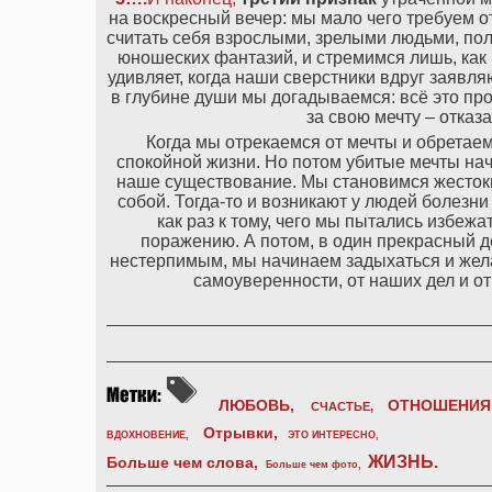
на воскресный вечер: мы мало чего требуем о
считать себя взрослыми, зрелыми людьми, пола
юношеских фантазий, и стремимся лишь, как г
удивляет, когда наши сверстники вдруг заявля
в глубине души мы догадываемся: всё это про
за свою мечту – отказ
Когда мы отрекаемся от мечты и обретае
спокойной жизни. Но потом убитые мечты нач
наше существование. Мы становимся жестоки
собой. Тогда-то и возникают у людей болезн
как раз к тому, чего мы пытались избежа
поражению. А потом, в один прекрасный д
нестерпимым, мы начинаем задыхаться и жела
самоуверенности, от наших дел и от
ЛЮБОВЬ,
ОТНОШЕНИЯ
СЧАСТЬЕ,
Отрывки
,
ВДОХНОВЕНИЕ
,
ЭТО ИНТЕРЕСНО
,
ЖИЗНЬ
.
Больше чем слова,
Больше чем фото
,