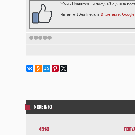
Жми «Нравится» и получай лучшие пост
Читайте 1Bestlife.ru в
ВКонтакте
,
Google
1
2
3
4
5
MORE INFO
.
МЕНЮ
ПОПУ