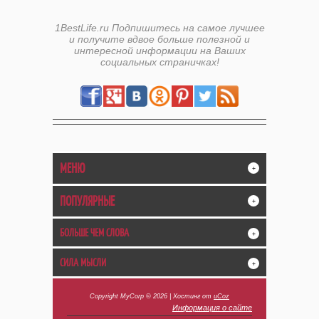
1BestLife.ru Подпишитесь на самое лучшее
и получите вдвое больше полезной и
интересной информации на Ваших
социальных страничках!
МЕНЮ
+
ПОПУЛЯРНЫЕ
+
БОЛЬШЕ ЧЕМ СЛОВА
+
СИЛА МЫСЛИ
+
Copyright MyCorp © 2026
|
Хостинг от
uCoz
Информация о сайте