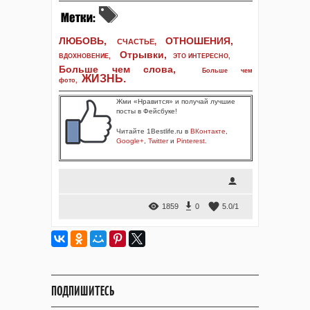
ЛЮБОВЬ,
ОТНОШЕНИЯ,
СЧАСТЬЕ,
Отрывки
,
ВДОХНОВЕНИЕ
,
ЭТО ИНТЕРЕСНО
,
Больше чем слова,
Больше чем
ЖИЗНЬ
.
фото
,
Жми «Нравится» и получай лучшие
посты в Фейсбуке!
Читайте 1Bestlife.ru в
ВКонтакте
,
Google+
,
Twitter
и
Pinterest
.
1859
0
5.0
/
1
ПОДПИШИТЕСЬ