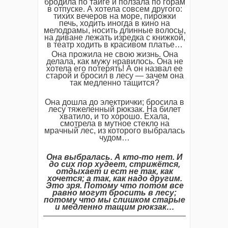
бродила по тайге и ползала по горам
в отпуске. А хотела совсем другого:
тихих вечеров на море, пирожки
печь, ходить иногда в кино на
мелодрамы, носить длинные волосы,
на диване лежать изредка с книжкой,
в театр ходить в красивом платье…
Она прожила не свою жизнь. Она
делала, как мужу нравилось. Она не
хотела его потерять! А он назвал ее
старой и бросил в лесу — зачем она
так медленно тащится?
Она дошла до электрички; бросила в
лесу тяжеленный рюкзак. На билет
хватило, и то хорошо. Ехала,
смотрела в мутное стекло на
мрачный лес, из которого выбралась
чудом…
Она выбралась. А кто-то нет. И
до сих пор худеет, стрижётся,
отдыхает и ест не так, как
хочется; а так, как надо другим.
Это зря. Потому что потом все
равно могут бросить в лесу;
потому что мы слишком старые
и медленно тащим рюкзак…