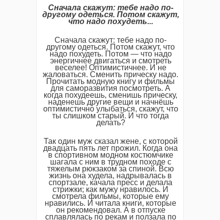
Сначала скажут: тебе надо по-
другому одеться. Потом скажут,
что надо похудеть...
Сначала скажут: тебе надо по-
другому одеться. Потом скажут, что
надо похудеть. Потом — что надо
энергичнее двигаться и смотреть
веселее! Оптимистичнее. И не
жаловаться. Сменить прическу надо.
Прочитать модную книгу и фильмы
для саморазвития посмотреть. А
когда похудеешь, сменишь прическу,
наденешь другие вещи и начнёшь
оптимистично улыбаться, скажут, что
ты слишком старый. И что тогда
делать?
Так один муж сказал жене, с которой
двадцать пять лет прожил. Когда она
в спортивном модном костюмчике
шагала с ним в трудном походе с
тяжелым рюкзаком за спиной. Всю
жизнь она худела, надрывалась в
спортзале, качала пресс и делала
стрижки; как мужу нравилось. И
смотрела фильмы, которые ему
нравились. И читала книги, которые
он рекомендовал. А в отпуске
сплавлялась по рекам и ползала по