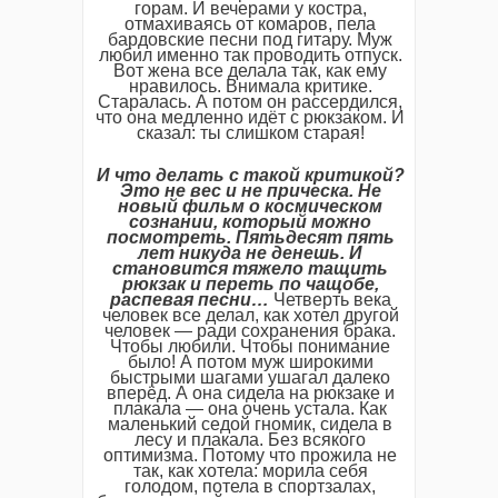
горам. И вечерами у костра,
отмахиваясь от комаров, пела
бардовские песни под гитару. Муж
любил именно так проводить отпуск.
Вот жена все делала так, как ему
нравилось. Внимала критике.
Старалась. А потом он рассердился,
что она медленно идёт с рюкзаком. И
сказал: ты слишком старая!
И что делать с такой критикой?
Это не вес и не прическа. Не
новый фильм о космическом
сознании, который можно
посмотреть. Пятьдесят пять
лет никуда не денешь. И
становится тяжело тащить
рюкзак и переть по чащобе,
распевая песни…
Четверть века
человек все делал, как хотел другой
человек — ради сохранения брака.
Чтобы любили. Чтобы понимание
было! А потом муж широкими
быстрыми шагами ушагал далеко
вперёд. А она сидела на рюкзаке и
плакала — она очень устала. Как
маленький седой гномик, сидела в
лесу и плакала. Без всякого
оптимизма. Потому что прожила не
так, как хотела: морила себя
голодом, потела в спортзалах,