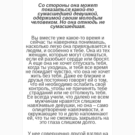
Со стороны она может
показаться какой-то
сумасшедшей девушкой,
одержимой своим молодым
человеком. Но она отнюдь не
сумасшедшая.
Вы вместе уже какое-то время и
сейчас ты наверняка понимаешь,
насколько легко она привязывается к
людям, и особенно к тебе. Она из тех
женщин, которые могут сломаться,
если ей разобьют сердце или бросят.
А еще она не хочет отпускать тебя,
когда ты уходишь, и тебя все время
не покидает чувство, что она не хочет
жить без тебя. Даже ее близкие и
друзья постоянно говорят ей о том,
что ей необходимо ослабить свой
контроль, чтобы не причинять тебе
страданий или не оттолкнуть тебя.
Ее всегда учили, что далеко не всем
мужчинам нравятся слишком
навязчивые девушки, но она – само
олицетворение навязчивости, и
окружающие то и дело напоминают
ей, что ты не сможешь закрывать на
это глаза слишком долго.
У нее совершенно другой взгляд на