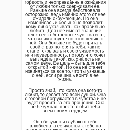
гордость и неоправданные ожидания
от любви только сдерживали ее.
Раньше она всегда действовала
осторожно, ведь именно этого от нее
ожидали окружающие. Но она
изменилась и больше не позволит
кому-либо указывать, как правильно
любить. Для нее имеют значение
только ее собственные чувства и то,
что вы чувствуете по отношению к
ней. Она больше не будет прятать
свой страх потерять тебя, как не
станет скрывать и свою уязвимость
или неуверенность, потому что хочет
выглядеть такой, как она есть на
самом деле. Ее цель – быть для тебя
открытой книгой. Но она не станет
извиняться за все то, что ты узнаешь
о ней, если решишь войти в ее
жизнь.
Просто знай, что когда она кого-то
любит, то делает это всей душой. Она
с головой погружается в чувства и не
будет просить за это прощения. Она
не безумная, просто любит тебя
всем своим сердцем.
Оно безумно и глубоко в тебя
влюблена, а ее чувства к тебе по
размерам можно сравнить разве что