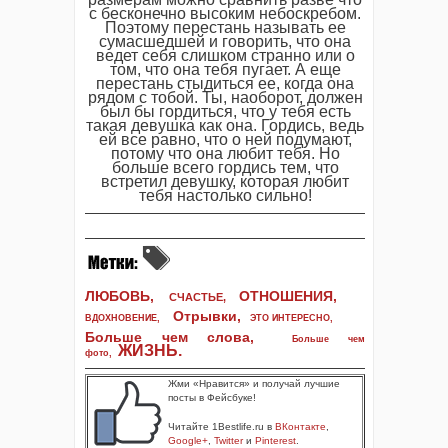
с бесконечно высоким небоскребом.
Поэтому перестань называть ее
сумасшедшей и говорить, что она
ведет себя слишком странно или о
том, что она тебя пугает. А еще
перестань стыдиться ее, когда она
рядом с тобой. Ты, наоборот, должен
был бы гордиться, что у тебя есть
такая девушка как она. Гордись, ведь
ей все равно, что о ней подумают,
потому что она любит тебя. Но
больше всего гордись тем, что
встретил девушку, которая любит
тебя настолько сильно!
ЛЮБОВЬ,
ОТНОШЕНИЯ,
СЧАСТЬЕ,
Отрывки
,
ВДОХНОВЕНИЕ
,
ЭТО ИНТЕРЕСНО
,
Больше чем слова,
Больше чем
ЖИЗНЬ
.
фото
,
Жми «Нравится» и получай лучшие
посты в Фейсбуке!
Читайте 1Bestlife.ru в
ВКонтакте
,
Google+
,
Twitter
и
Pinterest
.