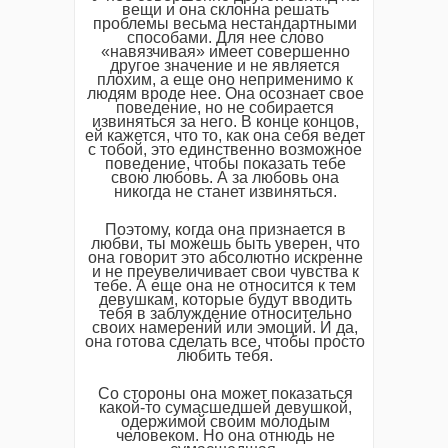
вещи и она склонна решать
проблемы весьма нестандартными
способами. Для нее слово
«навязчивая» имеет совершенно
другое значение и не является
плохим, а еще оно неприменимо к
людям вроде нее. Она осознает свое
поведение, но не собирается
извиняться за него. В конце концов,
ей кажется, что то, как она себя ведет
с тобой, это единственно возможное
поведение, чтобы показать тебе
свою любовь. А за любовь она
никогда не станет извиняться.
Поэтому, когда она признается в
любви, ты можешь быть уверен, что
она говорит это абсолютно искренне
и не преувеличивает свои чувства к
тебе. А еще она не относится к тем
девушкам, которые будут вводить
тебя в заблуждение относительно
своих намерений или эмоций. И да,
она готова сделать все, чтобы просто
любить тебя.
Со стороны она может показаться
какой-то сумасшедшей девушкой,
одержимой своим молодым
человеком. Но она отнюдь не