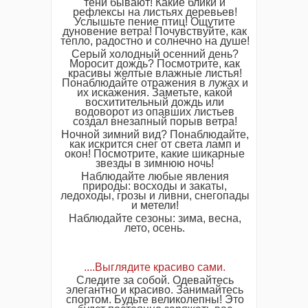
тени бывают! Какие блики и
рефлексы на листьях деревьев!
Услышьте пение птиц! Ощутите
дуновение ветра! Почувствуйте, как
тепло, радостно и солнечно на душе!
Серый холодный осенний день?
Моросит дождь? Посмотрите, как
красивы желтые влажные листья!
Понаблюдайте отражения в лужах и
их искажения. Заметьте, какой
восхитительный дождь или
водоворот из опавших листьев
создал внезапный порыв ветра!
Ночной зимний вид? Понаблюдайте,
как искрится снег от света ламп и
окон! Посмотрите, какие шикарные
звезды в зимнюю ночь!
Наблюдайте любые явления
природы: восходы и закаты,
ледоходы, грозы и ливни, снегопады
и метели!
Наблюдайте сезоны: зима, весна,
лето, осень.
....Выглядите красиво сами.
Следите за собой. Одевайтесь
элегантно и красиво. Занимайтесь
спортом. Будьте великолепны! Это