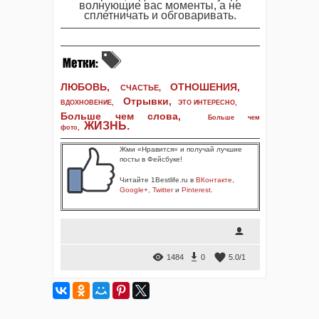
волнующие вас моменты, а не
сплетничать и обговаривать.
ЛЮБОВЬ,
ОТНОШЕНИЯ,
СЧАСТЬЕ,
Отрывки
,
ВДОХНОВЕНИЕ
,
ЭТО ИНТЕРЕСНО
,
Больше чем слова,
Больше чем
ЖИЗНЬ
.
фото
,
Жми «Нравится» и получай лучшие
посты в Фейсбуке!
Читайте 1Bestlife.ru в
ВКонтакте
,
Google+
,
Twitter
и
Pinterest
.
1484
0
5.0
/
1