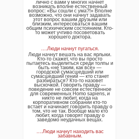
лично с вами у многих начнет
возникать вполне естественный
вопрос: «Вы сошли с ума?!» Вполне
возможно, что они начнут задавать
этот вопрос вашим друзьям или
близким, интересоваться вашим
общим психическим состоянием. Кто-
то может учтиво посоветовать
хорошего доктора.
….Люди начнут пугаться.
Люди начнут вешать на вас ярлыки.
Кто-то скажет, что вы просто
пытаетесь выделиться среди толпы и
быть «не таким, как все» —
городской сумасшедший или
сумасшедший гений — кто станет
разбираться? Кто-то назовет
выскочкой. Говорить правду —
поведение не совсем естественное
для современных Homo sapiens, и
никто не любит, когда на
корпоративном собрании кто-то
встает и начинает говорить правду о
том, что не так. Вообще мало кто
любит, когда говорят правду о
заведомо неудачных вещах.
….Люди начнут находить вас
забавным.