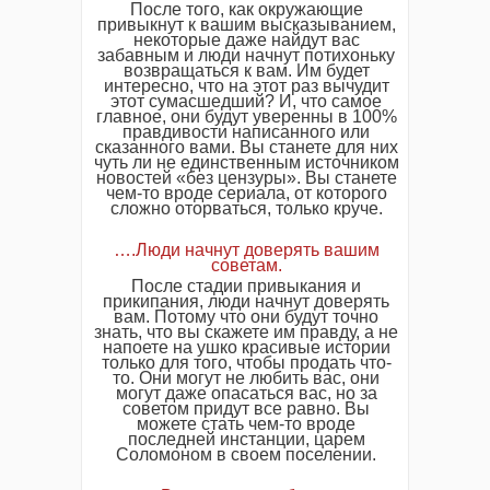
После того, как окружающие
привыкнут к вашим высказыванием,
некоторые даже найдут вас
забавным и люди начнут потихоньку
возвращаться к вам. Им будет
интересно, что на этот раз вычудит
этот сумасшедший? И, что самое
главное, они будут уверенны в 100%
правдивости написанного или
сказанного вами. Вы станете для них
чуть ли не единственным источником
новостей «без цензуры». Вы станете
чем-то вроде сериала, от которого
сложно оторваться, только круче.
….Люди начнут доверять вашим
советам.
После стадии привыкания и
прикипания, люди начнут доверять
вам. Потому что они будут точно
знать, что вы скажете им правду, а не
напоете на ушко красивые истории
только для того, чтобы продать что-
то. Они могут не любить вас, они
могут даже опасаться вас, но за
советом придут все равно. Вы
можете стать чем-то вроде
последней инстанции, царем
Соломоном в своем поселении.