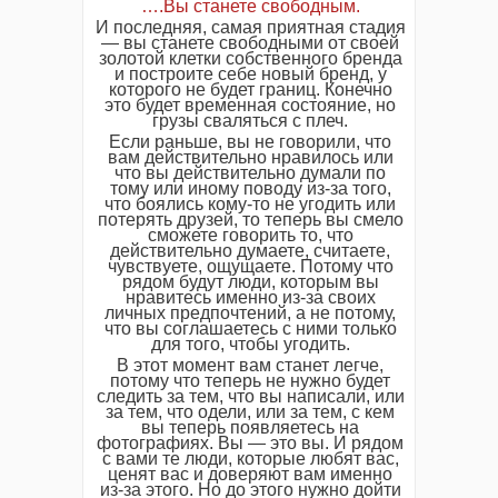
….Вы станете свободным.
И последняя, самая приятная стадия
— вы станете свободными от своей
золотой клетки собственного бренда
и построите себе новый бренд, у
которого не будет границ. Конечно
это будет временная состояние, но
грузы сваляться с плеч.
Если раньше, вы не говорили, что
вам действительно нравилось или
что вы действительно думали по
тому или иному поводу из-за того,
что боялись кому-то не угодить или
потерять друзей, то теперь вы смело
сможете говорить то, что
действительно думаете, считаете,
чувствуете, ощущаете. Потому что
рядом будут люди, которым вы
нравитесь именно из-за своих
личных предпочтений, а не потому,
что вы соглашаетесь с ними только
для того, чтобы угодить.
В этот момент вам станет легче,
потому что теперь не нужно будет
следить за тем, что вы написали, или
за тем, что одели, или за тем, с кем
вы теперь появляетесь на
фотографиях. Вы — это вы. И рядом
с вами те люди, которые любят вас,
ценят вас и доверяют вам именно
из-за этого. Но до этого нужно дойти