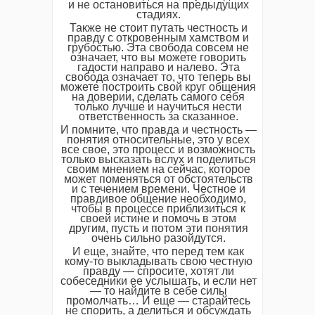
и не остановиться на предыдущих
стадиях.
Также не стоит путать честность и
правду с откровенным хамством и
грубостью. Эта свобода совсем не
означает, что вы можете говорить
гадости направо и налево. Эта
свобода означает то, что теперь вы
можете построить свой круг общения
на доверии, сделать самого себя
только лучше и научиться нести
ответственность за сказанное.
И помните, что правда и честность —
понятия относительные, это у всех
все свое, это процесс и возможность
только высказать вслух и поделиться
своим мнением на сейчас, которое
может поменяться от обстоятельств
и с течением времени. Честное и
правдивое общение необходимо,
чтобы в процессе приблизиться к
своей истине и помочь в этом
другим, пусть и потом эти понятия
очень сильно разойдутся.
И еще, знайте, что перед тем как
кому-то выкладывать свою честную
правду — спросите, хотят ли
собеседники ее услышать, и если нет
— то найдите в себе силы
промолчать… И еще — старайтесь
не спорить, а делиться и обсуждать