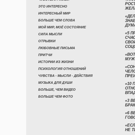
РОСТ
ЭТО ИНТЕРЕСНО
ЖЕЛ
ИНТЕРЕСНЫЙ МИР
«ДЕЛ
БОЛЬШЕ ЧЕМ СЛОВА
ЗНАЕ
ДУМ
МОЙ МИР, МОЁ СОСТОЯНИЕ
«5 П
СИЛА МЫСЛИ
СЧА
ОТРЫВКИ
СВО
СОЦ
ЛЮБОВНЫЕ ПИСЬМА
«ВОТ
ПРИТЧИ
МУЖ
ИСТОРИИ ИЗ ЖИЗНИ
«СО
ПСИХОЛОГИЯ ОТНОШЕНИЙ
ЧЕЛ
ПРЕ
ЧУВСТВА - МЫСЛИ - ДЕЙСТВИЯ
МУЗЫКА ДЛЯ ДУШИ
«10 
ОТН
БОЛЬШЕ, ЧЕМ ВИДЕО
ВПА
БОЛЬШЕ ЧЕМ ФОТО
«3 
БРАК
«6 В
ГОВ
«ЕСЛ
НЕ Т