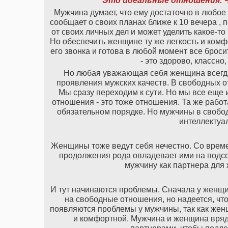
Это идеальные отношения. 
Мужчина думает, что ему достаточно в любое
сообщает о своих планах ближе к 10 вечера ,
от своих личных дел и может уделить какое-т
Но обеспечить женщине ту же легкость и комфо
его звонка и готова в любой момент все броси
- это здорово, классно
Но любая уважающая себя женщина всегда
проявления мужских качеств. В свободных о
Мы сразу переходим к сути. Но мы все еще 
отношения - это тоже отношения. Та же работ
обязательном порядке. Но мужчины в свобод
интеллектуал
Женщины тоже ведут себя нечестно. Со време
продолжения рода овладевает ими на подс
мужчину как партнера для 
И тут начинаются проблемы. Сначала у женщи
на свободные отношения, но надеется, что
появляются проблемы у мужчины, так как жен
и комфортной. Мужчина и женщина вря