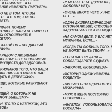
«У МЕНЯ К ТЕБЕ (ДУМАЕШЬ,
 И ПРИНЯТИЕ, А НЕ
ЛЮБОВЬ? НЕТ)»
АНИЕ ИЗМЕНИТЬ ПАРТНЕРА»
«ОЧЕНЬ МНОГО ЧЕГО У НАС
О НЕ В ТОМ, ЧТО ВЫ
НЕТ…»
ТЕ, А В ТОМ, КАК ВЫ
АЕТЕ»
«ОДНА ДУШЕРАЗДИРАЮЩАЯ
ИСТОРИЯ ЛЮБВИ, СПОСОБН
РИЧИН, ПОЧЕМУ
ЗАДУМАТЬСЯ ВСЕХ И КАЖДО
СТЛИВЫЕ ПАРЫ НЕ ПИШУТ О
ИХ ОТНОШЕНИЯХ В
«НА САМОМ ДЕЛЕ, У ВАС НЕТ
СЕТЯХ»
МУЖЧИНЫ, ЕСЛИ…»
 КАКОЙ ОН – ПРЕДАННЫЙ
«КОГДА ТЫ ЛЮБИШЬ ТОГО, 
ЧИНА»
НЕ МОЖЕТ БЫТЬ ТВОИМ…»
Н РЯДОМ С ЛЮБИМЫМ
«ЕСЛИ ВАС ПРЕДАЛИ —
ОВЕКОМ: 10 НЕОСПОРИМЫХ
ПОБЛАГОДАРИТЕ СУДЬБУ!»
ИМУЩЕСТВ ДЛЯ ЗДОРОВЬЯ»
«ЗАПОМНИ, ЛЮБОВНИЦА!»
ПРИЗНАКОВ ТОГО, ЧТО ВАШИ
ОШЕНИЯ ЗАСТАВЛЯЮТ ВАС
«ИСТОРИЯ ОДНОЙ ИЗМЕНЫ.
ДАТЬ В ДЕПРЕССИЮ»
ПОЦЕЛУЙ»
ВЕЩИ, КОТОРЫЕ РАЗРУШАЮТ
«ПИСЬМО БЛАГОДАРНОСТИ 
»
МУЖЧИНАМ»
ЕЩЕЙ, О КОТОРЫХ НЕ
«МУЖ И ЖЕНА ПОСТОЯННО
ОРЯТ БЫВШЕМУ»
ССОРИЛИСЬ»
И ЧТО-ТО С НАТЯЖКОЙ, ЭТО
«АНГЕЛОК - ПОПОЛЬЗОВАЛА
ВОЁ»
ПОСЛАЛА»