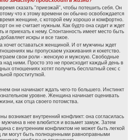
Что зачастую происходит в жизни?
 время сказать "приезжай", чтобы потешить себя. Он
 потому что к этому времени он обычно освобождается
о время женщине, с которой ему хорошо и комфортно.
рт он не считает нужным. Как будто она сидит и ждет
ть и приехать к нему. Спонтанность имеет место быть
, добавляет искры и все такое.
 хочет оставаться женщиной. И от мужчины ждет
тношениях мы пропускаем ухаживания и кокетство.
играем свои роли - женскую и мужскую. Свободные
а над ними. Просто это не происходит каждый день в
ных отношениях хотят получить бесплатный секс с
ьной проституткой.
нем они начинают ждать чего-то большего. Инстинкт
ознательном уровне. Женщина начинает оценивать
жизни, как отца своего потомства.
ны возникает внутренний конфликт: она согласилась
 мужчина в нее влюбится и возьмет замуж. Затем
щина с внутренним конфликтом не может быть легкой
д ли могут быть полноценными равноправными