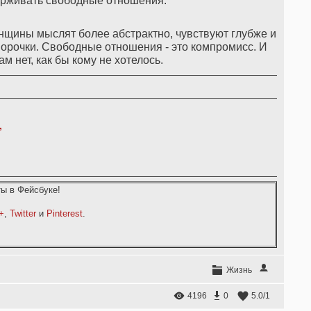
ерживать свободные отношения.
щины мыслят более абстрактно, чувствуют глубже и
орочки. Свободные отношения - это компромисс. И
м нет, как бы кому не хотелось.
,
ы в Фейсбуке!
+
,
Twitter
и
Pinterest
.
Жизнь
4196
0
5.0
/
1