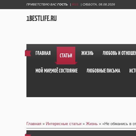
ПРИВЕТСТВУЮ ВАС
ГОСТЬ
|
RSS
|
СУББОТА, 08.08.2026
1BESTLIFE.RU
ГЛАВНАЯ
ЖИЗНЬ
ЛЮБОВЬ И ОТНОШЕ
СТАТЬИ
МОЙ МИР,МОЁ СОСТОЯНИЕ
ЛЮБОВНЫЕ ПИСЬМА
ИСТ
Главная
»
Интересные статьи
»
Жизнь
» «Не обманись в о