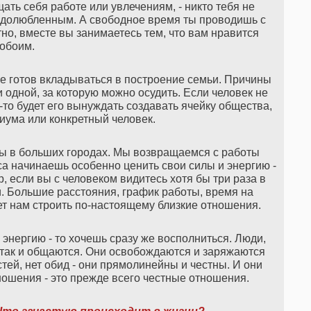
ать себя работе или увлечениям, - никто тебя не
 недолюбленным. А свободное время ты проводишь с
тно, вместе вы занимаетесь тем, что вам нравится
обоим.
не готов вкладываться в построение семьи. Причины
и одной, за которую можно осудить. Если человек не
о-то будет его вынуждать создавать ячейку общества,
иума или конкретный человек.
 в больших городах. Мы возвращаемся с работы
а начинаешь особенно ценить свои силы и энергию -
р, если вы с человеком видитесь хотя бы три раза в
ди. Большие расстояния, график работы, время на
ет нам строить по-настоящему близкие отношения.
ю энергию - то хочешь сразу же восполниться. Люди,
 так и общаются. Они освобождаются и заряжаются
стей, нет обид - они прямолинейны и честны. И они
ношения - это прежде всего честные отношения.