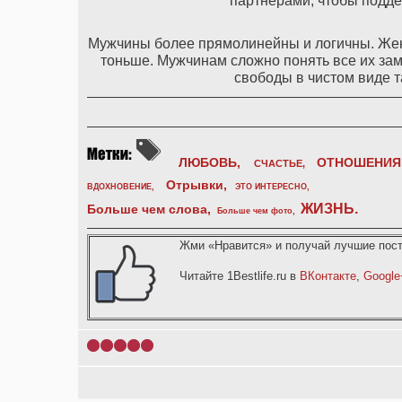
партнерами, чтобы подд
Мужчины более прямолинейны и логичны. Жен
тоньше. Мужчинам сложно понять все их зам
свободы в чистом виде та
ЛЮБОВЬ,
ОТНОШЕНИЯ
СЧАСТЬЕ,
Отрывки
,
ВДОХНОВЕНИЕ
,
ЭТО ИНТЕРЕСНО
,
ЖИЗНЬ
.
Больше чем слова,
Больше чем фото
,
Жми «Нравится» и получай лучшие пост
Читайте 1Bestlife.ru в
ВКонтакте
,
Google
1
2
3
4
5