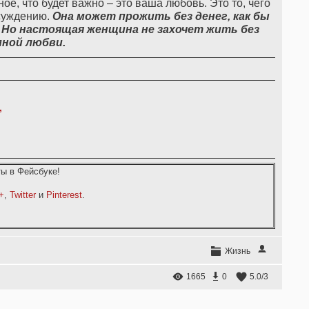
ое, что будет важно – это ваша любовь. Это то, чего
бсуждению.
Она
может
прожить
без
денег
,
как
бы
.
Но
настоящая
женщина
не
захочет
жить
без
мной
любви
.
,
ы в Фейсбуке!
+
,
Twitter
и
Pinterest
.
Жизнь
1665
0
5.0
/
3