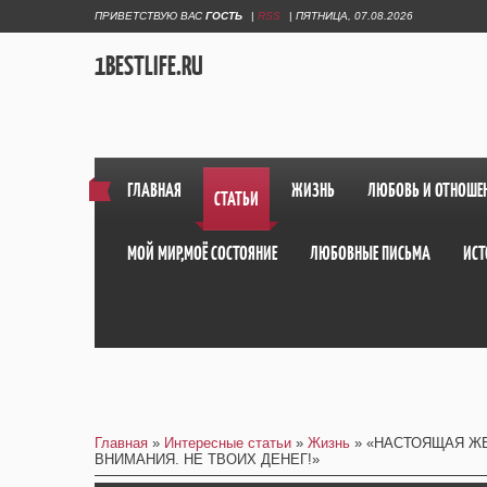
ПРИВЕТСТВУЮ ВАС
ГОСТЬ
|
RSS
|
ПЯТНИЦА, 07.08.2026
1BESTLIFE.RU
ГЛАВНАЯ
ЖИЗНЬ
ЛЮБОВЬ И ОТНОШЕ
СТАТЬИ
МОЙ МИР,МОЁ СОСТОЯНИЕ
ЛЮБОВНЫЕ ПИСЬМА
ИСТ
Главная
»
Интересные статьи
»
Жизнь
» «НАСТОЯЩАЯ Ж
ВНИМАНИЯ. НЕ ТВОИХ ДЕНЕГ!»