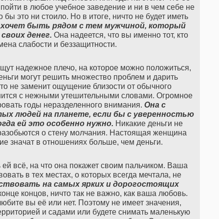
 пойти в любое учебное заведение и ни в чем себе не
 бы это ни стоило. Но в итоге, ничто не будет иметь
ахочет
быть
рядом
с
тем
мужчиной
,
который
своих
денег
.
Она надеется, что вы именно тот, кто
емена слабости и беззащитности.
ищут надежное плечо, на которое можно положиться,
еньги могут решить множество проблем и дарить
то не заменит ощущение близости от обычного
внится с нежными утешительными словами. Огромное
ровать годы неразделенного внимания.
Она
с
тых
людей
на
планете
,
если
бы
с
уверенностью
огда
ей
это
особенно
нужно
.
Никакие деньги не
 разобьются о стену молчания. Настоящая женщина
ние значат в отношениях больше, чем деньги.
 ей всё, на что она покажет своим пальчиком. Ваша
ать в тех местах, о которых всегда мечтала, не
ствовать
на
самых
ярких
и
дорогостоящих
конце концов, ничто так не важно, как ваша любовь.
любите вы её или нет. Поэтому не имеет значения,
ерриторией и садами или будете снимать маленькую