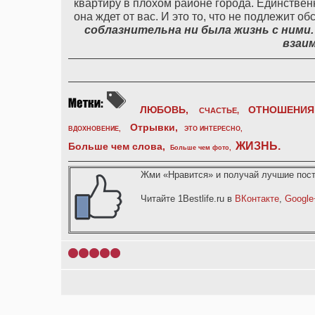
квартиру в плохом районе города. Единственн
она ждет от вас. И это то, что не подлежит о
соблазнительна
ни
была
жизнь
с
ними
взаи
ЛЮБОВЬ,
ОТНОШЕНИЯ
СЧАСТЬЕ,
Отрывки
,
ВДОХНОВЕНИЕ
,
ЭТО ИНТЕРЕСНО
,
ЖИЗНЬ
.
Больше чем слова,
Больше чем фото
,
Жми «Нравится» и получай лучшие пост
Читайте 1Bestlife.ru в
ВКонтакте
,
Google
1
2
3
4
5