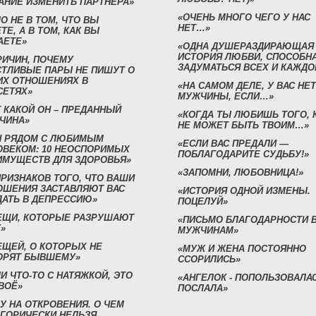
АНИЕ ИЗМЕНИТЬ ПАРТНЕРА»
«ОЧЕНЬ МНОГО ЧЕГО У НАС
О НЕ В ТОМ, ЧТО ВЫ
НЕТ…»
ТЕ, А В ТОМ, КАК ВЫ
АЕТЕ»
«ОДНА ДУШЕРАЗДИРАЮЩАЯ
ИСТОРИЯ ЛЮБВИ, СПОСОБН
РИЧИН, ПОЧЕМУ
ЗАДУМАТЬСЯ ВСЕХ И КАЖДО
СТЛИВЫЕ ПАРЫ НЕ ПИШУТ О
ИХ ОТНОШЕНИЯХ В
«НА САМОМ ДЕЛЕ, У ВАС НЕТ
СЕТЯХ»
МУЖЧИНЫ, ЕСЛИ…»
 КАКОЙ ОН – ПРЕДАННЫЙ
«КОГДА ТЫ ЛЮБИШЬ ТОГО, 
ЧИНА»
НЕ МОЖЕТ БЫТЬ ТВОИМ…»
Н РЯДОМ С ЛЮБИМЫМ
«ЕСЛИ ВАС ПРЕДАЛИ —
ОВЕКОМ: 10 НЕОСПОРИМЫХ
ПОБЛАГОДАРИТЕ СУДЬБУ!»
ИМУЩЕСТВ ДЛЯ ЗДОРОВЬЯ»
«ЗАПОМНИ, ЛЮБОВНИЦА!»
ПРИЗНАКОВ ТОГО, ЧТО ВАШИ
ОШЕНИЯ ЗАСТАВЛЯЮТ ВАС
«ИСТОРИЯ ОДНОЙ ИЗМЕНЫ.
ДАТЬ В ДЕПРЕССИЮ»
ПОЦЕЛУЙ»
ВЕЩИ, КОТОРЫЕ РАЗРУШАЮТ
«ПИСЬМО БЛАГОДАРНОСТИ 
»
МУЖЧИНАМ»
ЕЩЕЙ, О КОТОРЫХ НЕ
«МУЖ И ЖЕНА ПОСТОЯННО
ОРЯТ БЫВШЕМУ»
ССОРИЛИСЬ»
И ЧТО-ТО С НАТЯЖКОЙ, ЭТО
«АНГЕЛОК - ПОПОЛЬЗОВАЛА
ВОЁ»
ПОСЛАЛА»
У НА ОТКРОВЕНИЯ. О ЧЕМ
ЕГОРИЧЕСКИ НЕЛЬЗЯ