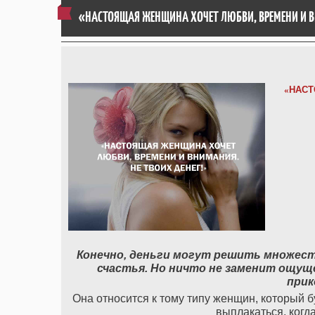
«НАСТОЯЩАЯ ЖЕНЩИНА ХОЧЕТ ЛЮБВИ, ВРЕМЕНИ И В
«
НАСТ
Конечно
,
деньги
могут
решить
множес
счастья
.
Но
ничто
не
заменит
ощущ
прик
Она относится к тому типу женщин, который б
выплакаться, когд