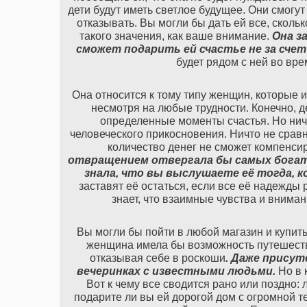
дети будут иметь светлое будущее. Они смогут
отказывать. Вы могли бы дать ей все, сколько
такого значения, как ваше внимание.
Она
з
сможет
подарить
ей
счастье
не
за
счет
будет рядом с ней во вр
Она относится к тому типу женщин, которые 
несмотря на любые трудности. Конечно, д
определенные моменты счастья. Но нич
человеческого прикосновения. Ничто не сра
количество денег не сможет компенси
отвращением
отвергала
бы
самых
бога
знала
,
что
вы
выслушаете
её
тогда
,
к
заставят её остаться, если все её надежды
знает, что взаимные чувства и внима
Вы могли бы пойти в любой магазин и купить
женщина имела бы возможность путешествов
отказывая себе в роскоши
.
Даже
присут
вечеринках
с
известными
людьми
.
Но в 
Вот к чему все сводится рано или поздно: 
подарите ли вы ей дорогой дом с огромной т