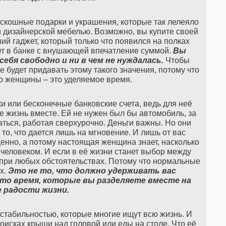
скошные подарки и украшения, которые так лелеяло
й дизайнерской мебелью. Возможно, вы купите своей
 гаджет, который только что появился на полках
ет в банке с внушающей впечатление суммой.
Вы
себя
свободно
и
ни
в
чем
не
нуждалась
.
Чтобы
не будет придавать этому такого значения, потому что
о женщины – это уделяемое время.
 или бесконечные банковские счета, ведь для неё
те жизнь вместе. Ей не нужен был бы автомобиль, за
ться, работая сверхурочно. Деньги важны. Но они
 то, что дается лишь на мгновение. И лишь от вас
ценно, а потому настоящая женщина знает, насколько
человеком. И если в её жизни станет выбор между
 при любых обстоятельствах. Потому что нормальные
х.
Это
не
то
,
что
должно
удерживать
вас
это
время
,
которые
вы
разделяете
вместе
на
е
радости
жизни
.
стабильностью, которые многие ищут всю жизнь. И
поисках крыши над головой или еды на столе. Что её