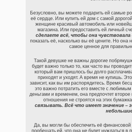
Безусловно, вы можете подарить ей самые ро
её сердце. Или купить ей дом с самой дорого
женщине красивый автомобиль или новейший
магазина. Или предоставить ей личный сч
сделаете
всё
,
чтобы
она
чувствовала
показать её, насколько вы её цените. Но она 
самое ценное для правильн
Такой девушке не важны дорогие побрякушки
будет важно только то, как часто вы проводи
который вам пришлось бы долго расплачива
приходят и уходят. А время не купишь. Это
зависит, как вы им распорядитесь. Время бес
это важно потратить его вместе с любимым 
деньгами и временем, она предпочтет второе
отношения не строятся на этих бумажка
связывать
.
Всё
что
имеет
значение
–
небольши
Да, вы могли бы обеспечить её финансовой 
пообещать ей, что она не будет нуждаться в 