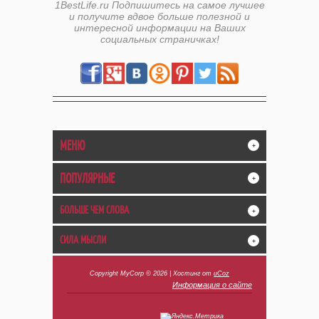
1BestLife.ru Подпишитесь на самое лучшее
и получите вдвое больше полезной и
интересной информации на Ваших
социальных страничках!
МЕНЮ
+
ПОПУЛЯРНЫЕ
+
БОЛЬШЕ ЧЕМ СЛОВА
+
СИЛА МЫСЛИ
+
Copyright MyCorp © 2026
|
Хостинг от
uCoz
Информация о сайте