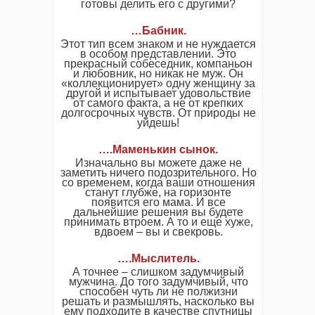
готовы делить его с другими?
…Бабник.
Этот тип всем знаком и не нуждается
в особом представлении. Это
прекрасный собеседник, компаньон
и любовник, но никак не муж. Он
«коллекционирует» одну женщину за
другой и испытывает удовольствие
от самого факта, а не от крепких
долгосрочных чувств. От природы не
уйдешь!
….Маменькин сынок.
Изначально вы можете даже не
заметить ничего подозрительного. Но
со временем, когда ваши отношения
станут глубже, на горизонте
появится его мама. И все
дальнейшие решения вы будете
принимать втроем. А то и еще хуже,
вдвоем – вы и свекровь.
….Мыслитель.
А точнее – слишком задумчивый
мужчина. До того задумчивый, что
способен чуть ли не полжизни
решать и размышлять, насколько вы
ему подходите в качестве спутницы