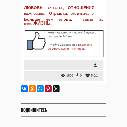
ЛЮБОВЬ,
ОТНОШЕНИЯ,
СЧАСТЬЕ,
Отрывки
,
ВДОХНОВЕНИЕ
,
ЭТО ИНТЕРЕСНО
,
Больше чем слова,
Больше чем
ЖИЗНЬ
.
фото
,
Жми «Нравится» и получай лучшие
посты в Фейсбуке!
Читайте 1Bestlife.ru в
ВКонтакте
,
Google+
,
Twitter
и
Pinterest
.
1886
0
5.0
/
1
ПОДПИШИТЕСЬ