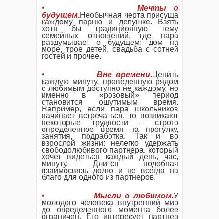
• Мечты о
будущем
.
Необычная черта присуща
каждому парню и девушке. Взять
хотя бы традиционную тему
семейных отношений, где пара
раздумывает о будущем: дом на
море, трое детей, свадьба с сотней
гостей и прочее.
• Вне времени
.
Ценить
каждую минуту, проведенную рядом
с любимым доступно не каждому, но
именно в «розовый» период
становится ощутимым время.
Например, если пара школьников
начинает встречаться, то возникают
некоторые трудности – строго
определенное время на прогулку,
занятия, подработка. Так и во
взрослой жизни: нелегко удержать
свободолюбивого партнера, который
хочет видеться каждый день, час,
минуту. Длится подобная
взаимосвязь долго и не всегда на
благо для одного из партнеров.
• Мысли о любимом.
У
молодого человека внутренний мир
до определенного момента более
ограничен. Его интересует партнер