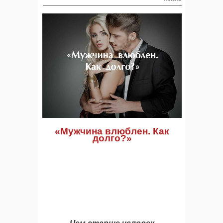
«Мужчина влюблен. Как
долго?»