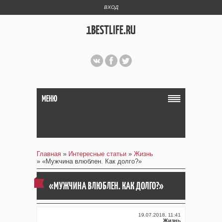
ВХОД
1BESTLIFE.RU
МЕНЮ
Главная
»
Интересные статьи
»
Жизнь
» «Мужчина влюблен. Как долго?»
«МУЖЧИНА ВЛЮБЛЕН. КАК ДОЛГО?»
19.07.2018, 11:41
Жизнь