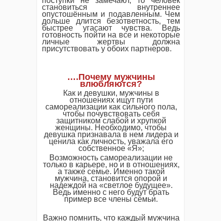
поступки не замечают, то человек
становиться внутреннее
опустошённым и подавленным. Чем
дольше длится безответность, тем
быстрее угасают чувства. Ведь
готовность пойти на все и некоторые
личные жертвы должна
присутствовать у обоих партнеров.
….Почему мужчины
влюбляются?
Как и девушки, мужчины в
отношениях ищут пути
самореализации как сильного пола,
чтобы почувствовать себя
защитником слабой и хрупкой
женщины. Необходимо, чтобы
девушка признавала в нем лидера и
ценила как личность, уважала его
собственное «Я»;
Возможность самореализации не
только в карьере, но и в отношениях,
а также семье. Именно такой
мужчина, становится опорой и
надеждой на «светлое будущее».
Ведь именно с него будут брать
пример все члены семьи.
Важно помнить, что каждый мужчина