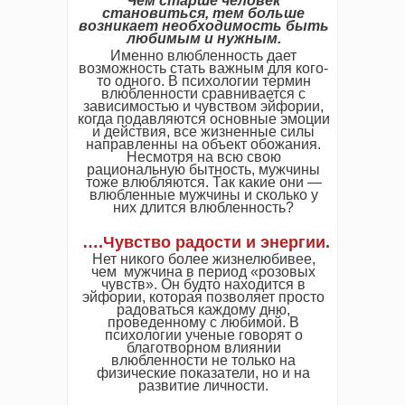
Чем старше человек
становиться, тем больше
возникает необходимость быть
любимым и нужным.
Именно влюбленность дает
возможность стать важным для кого-
то одного. В психологии термин
влюбленности сравнивается с
зависимостью и чувством эйфории,
когда подавляются основные эмоции
и действия, все жизненные силы
направленны на объект обожания.
Несмотря на всю свою
рациональную бытность, мужчины
тоже влюбляются. Так какие они —
влюбленные мужчины и сколько у
них длится влюбленность?
….Чувство радости и энергии.
Нет никого более жизнелюбивее,
чем мужчина в период «розовых
чувств». Он будто находится в
эйфории, которая позволяет просто
радоваться каждому дню,
проведенному с любимой. В
психологии ученые говорят о
благотворном влиянии
влюбленности не только на
физические показатели, но и на
развитие личности.