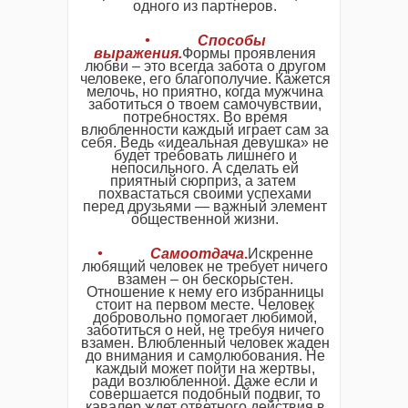
одного из партнеров.
• Способы
выражения.
Формы проявления
любви – это всегда забота о другом
человеке, его благополучие. Кажется
мелочь, но приятно, когда мужчина
заботиться о твоем самочувствии,
потребностях. Во время
влюбленности каждый играет сам за
себя. Ведь «идеальная девушка» не
будет требовать лишнего и
непосильного. А сделать ей
приятный сюрприз, а затем
похвастаться своими успехами
перед друзьями — важный элемент
общественной жизни.
• Самоотдача
.
Искренне
любящий человек не требует ничего
взамен – он бескорыстен.
Отношение к нему его избранницы
стоит на первом месте. Человек
добровольно помогает любимой,
заботиться о ней, не требуя ничего
взамен. Влюбленный человек жаден
до внимания и самолюбования. Не
каждый может пойти на жертвы,
ради возлюбленной. Даже если и
совершается подобный подвиг, то
кавалер ждет ответного действия в