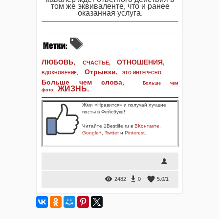
том же эквиваленте, что и ранее
оказанная услуга.
ЛЮБОВЬ,
ОТНОШЕНИЯ,
СЧАСТЬЕ,
Отрывки
,
ВДОХНОВЕНИЕ
,
ЭТО ИНТЕРЕСНО
,
Больше чем слова,
Больше чем
ЖИЗНЬ
.
фото
,
Жми «Нравится» и получай лучшие
посты в Фейсбуке!
Читайте 1Bestlife.ru в
ВКонтакте
,
Google+
,
Twitter
и
Pinterest
.
2482
0
5.0
/
1