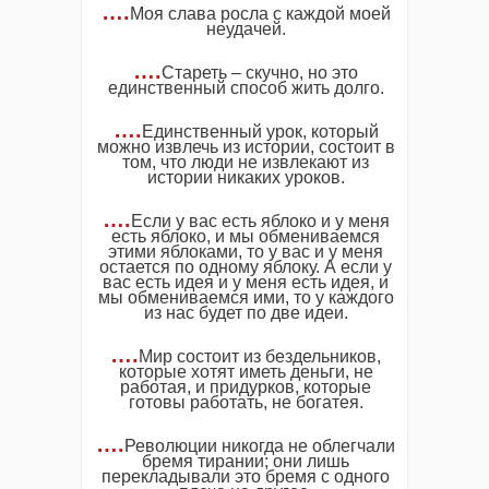
….
Моя слава росла с каждой моей
неудачей.
….
Стареть – скучно, но это
единственный способ жить долго.
….
Единственный урок, который
можно извлечь из истории, состоит в
том, что люди не извлекают из
истории никаких уроков.
….
Если у вас есть яблоко и у меня
есть яблоко, и мы обмениваемся
этими яблоками, то у вас и у меня
остается по одному яблоку. А если у
вас есть идея и у меня есть идея, и
мы обмениваемся ими, то у каждого
из нас будет по две идеи.
….
Мир состоит из бездельников,
которые хотят иметь деньги, не
работая, и придурков, которые
готовы работать, не богатея.
….
Революции никогда не облегчали
бремя тирании; они лишь
перекладывали это бремя с одного