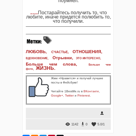
поумнел.
….
Постарайтесь получить то, что
любите, иначе придется полюбить то,
что получили.
ЛЮБОВЬ,
ОТНОШЕНИЯ,
СЧАСТЬЕ,
Отрывки
,
ВДОХНОВЕНИЕ
,
ЭТО ИНТЕРЕСНО
,
Больше чем слова,
Больше чем
ЖИЗНЬ
.
фото
,
Жми «Нравится» и получай лучшие
посты в Фейсбуке!
Читайте 1Bestlife.ru в
ВКонтакте
,
Google+
,
Twitter
и
Pinterest
.
1142
0
5.0
/
1