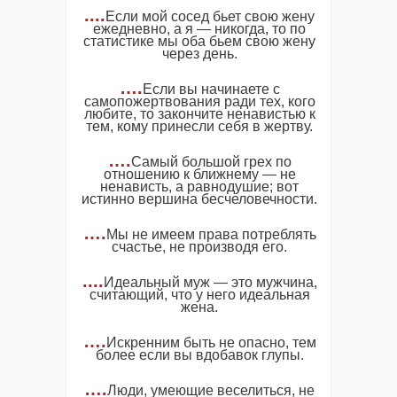
....
Если мой сосед бьет свою жену
ежедневно, а я — никогда, то по
статистике мы оба бьем свою жену
через день.
….
Если вы начинаете с
самопожертвования ради тех, кого
любите, то закончите ненавистью к
тем, кому принесли себя в жертву.
….
Самый большой грех по
отношению к ближнему — не
ненависть, а равнодушие; вот
истинно вершина бесчеловечности.
….
Мы не имеем права потреблять
счастье, не производя его.
....
Идеальный муж — это мужчина,
считающий, что у него идеальная
жена.
….
Искренним быть не опасно, тем
более если вы вдобавок глупы.
….
Люди, умеющие веселиться, не