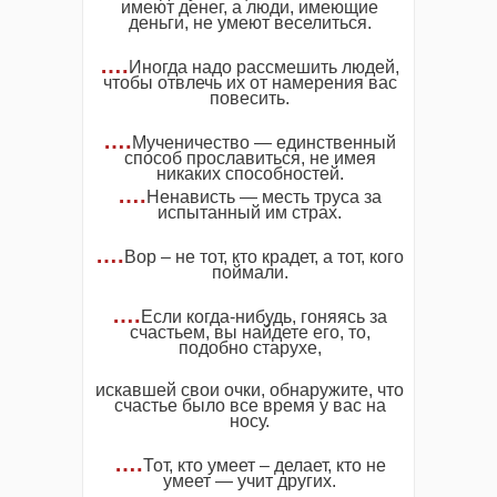
имеют денег, а люди, имеющие
деньги, не умеют веселиться.
….
Иногда надо рассмешить людей,
чтобы отвлечь их от намерения вас
повесить.
….
Мученичество — единственный
способ прославиться, не имея
никаких способностей.
….
Ненависть — месть труса за
испытанный им страх.
….
Вор – не тот, кто крадет, а тот, кого
поймали.
….
Если когда-нибудь, гоняясь за
счастьем, вы найдете его, то,
подобно старухе,
искавшей свои очки, обнаружите, что
счастье было все время у вас на
носу.
….
Тот, кто умеет – делает, кто не
умеет — учит других.