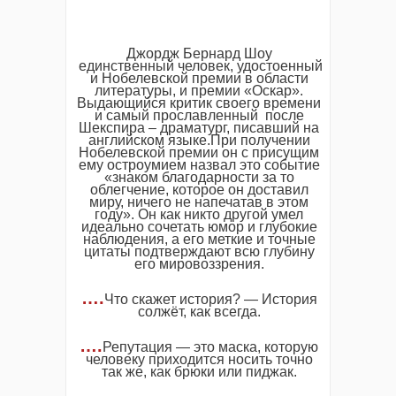
Джордж Бернард Шоу
единственный человек, удостоенный
и Нобелевской премии в области
литературы, и премии «Оскар».
Выдающийся критик своего времени
и самый прославленный после
Шекспира – драматург, писавший на
английском языке.При получении
Нобелевской премии он с присущим
ему остроумием назвал это событие
«знаком благодарности за то
облегчение, которое он доставил
миру, ничего не напечатав в этом
году». Он как никто другой умел
идеально сочетать юмор и глубокие
наблюдения, а его меткие и точные
цитаты подтверждают всю глубину
его мировоззрения.
….
Что скажет история? — История
солжёт, как всегда.
….
Репутация — это маска, которую
человеку приходится носить точно
так же, как брюки или пиджак.