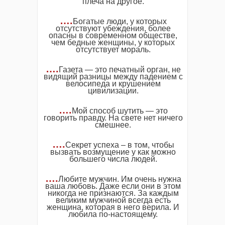
плеча на другое.
….
Богатые люди, у которых
отсутствуют убеждения, более
опасны в современном обществе,
чем бедные женщины, у которых
отсутствует мораль.
….
Газета — это печатный орган, не
видящий разницы между падением с
велосипеда и крушением
цивилизации.
….
Мой способ шутить — это
говорить правду. На свете нет ничего
смешнее.
….
Секрет успеха – в том, чтобы
вызвать возмущение у как можно
большего числа людей.
….
Любите мужчин. Им очень нужна
ваша любовь. Даже если они в этом
никогда не признаются. За каждым
великим мужчиной всегда есть
женщина, которая в него верила. И
любила по-настоящему.