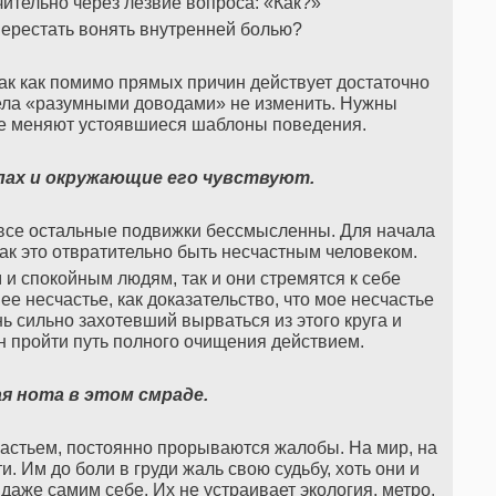
ительно через лезвие вопроса: «Как?»
перестать вонять внутренней болью?
так как помимо прямых причин действует достаточно
ела «разумными доводами» не изменить. Нужны
е меняют устоявшиеся шаблоны поведения.
пах и окружающие его чувствуют.
 все остальные подвижки бессмысленны. Для начала
 как это отвратительно быть несчастным человеком.
м и спокойным людям, так и они стремятся к себе
 несчастье, как доказательство, что мое несчастье
нь сильно захотевший вырваться из этого круга и
н пройти путь полного очищения действием.
я нота в этом смраде.
стьем, постоянно прорываются жалобы. На мир, на
. Им до боли в груди жаль свою судьбу, хоть они и
даже самим себе. Их не устраивает экология, метро,