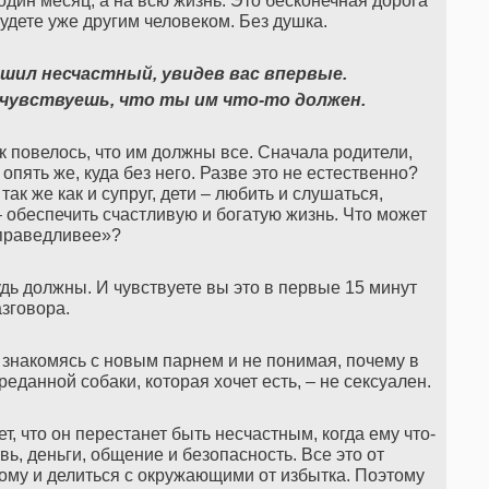
один месяц, а на всю жизнь. Это бесконечная дорога
будете уже другим человеком. Без душка.
ешил несчастный, увидев вас впервые.
 чувствуешь, что ты им что-то должен.
ак повелось, что им должны все. Сначала родители,
 опять же, куда без него. Разве это не естественно?
ак же как и супруг, дети – любить и слушаться,
– обеспечить счастливую и богатую жизнь. Что может
праведливее»?
удь должны. И чувствуете вы это в первые 15 минут
зговора.
 знакомясь с новым парнем и не понимая, почему в
реданной собаки, которая хочет есть, – не сексуален.
т, что он перестанет быть несчастным, когда ему что-
вь, деньги, общение и безопасность. Все это от
ому и делиться с окружающими от избытка. Поэтому