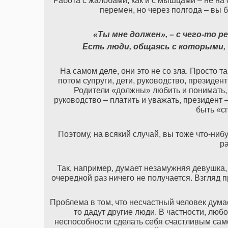
Работа с жалобами, как и с мышцами – не на 
перемен, но через полгода – вы 
«Ты мне должен», – с чего-то р
Есть люди, общаясь с которыми,
На самом деле, они это не со зла. Просто т
потом супруги, дети, руководство, президент
Родители «должны» любить и понимать, т
руководство – платить и уважать, президент 
быть «с
Поэтому, на всякий случай, вы тоже что-ниб
ра
Так, например, думает незамужняя девушка,
очередной раз ничего не получается. Взгляд п
Проблема в том, что несчастный человек думае
то дадут другие люди. В частности, любо
неспособности сделать себя счастливым сам