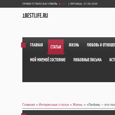
ПРИВЕТСТВУЮ ВАС
ГОСТЬ
|
RSS
|
ПЯТНИЦА, 07.08.2026
1BESTLIFE.RU
ГЛАВНАЯ
ЖИЗНЬ
ЛЮБОВЬ И ОТНОШЕ
СТАТЬИ
МОЙ МИР,МОЁ СОСТОЯНИЕ
ЛЮБОВНЫЕ ПИСЬМА
ИСТ
Главная
»
Интересные статьи
»
Жизнь
» «Любовь – это по