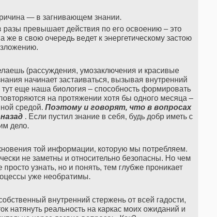
ричина — в загнивающем знании.
в разы превышает действия по его освоению – это
же в свою очередь ведет к энергетическому застою
азложению.
делаешь (рассуждения, умозаключения и красивые
 знания начинает застаиваться, вызывая внутренний
 тут еще наша биология – способность формировать
повторяются на протяжении хотя бы одного месяца –
нной средой.
Поэтому и говорят, что в вопросах
 назад
. Если пустил знание в себя, будь добр иметь с
им дело.
кновения той информации, которую мы потребляем.
чески не заметны и относительно безопасны. Но чем
 просто узнать, но и понять, тем глубже проникает
оцессы уже необратимы.
обственный внутренний стержень от всей гадости,
ок натянуть реальность на каркас моих ожиданий и