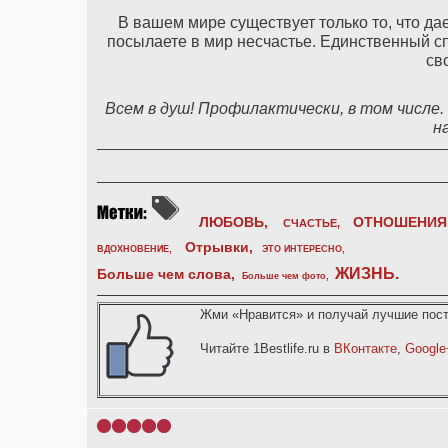
В вашем мире существует только то, что да
посылаете в мир несчастье. Единственный спо
св
Всем в душ! Профилактически, в том числе.
н
ЛЮБОВЬ,
ОТНОШЕНИЯ
СЧАСТЬЕ,
Отрывки
,
ВДОХНОВЕНИЕ
,
ЭТО ИНТЕРЕСНО
,
ЖИЗНЬ
.
Больше чем слова,
Больше чем фото
,
Жми «Нравится» и получай лучшие пост
Читайте 1Bestlife.ru в
ВКонтакте
,
Google
1
2
3
4
5