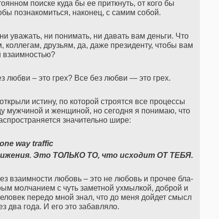
тоянном поиске куда бы ее приткнуть, от кого бы
тобы познакомиться, наконец, с самим собой.
ни уважать, ни понимать, ни давать вам деньги. Что
, коллегам, друзьям, да, даже президенту, чтобы вам
и взаимностью?
ез любви – это грех? Все без любви — это грех.
ткрыли истину, по которой строятся все процессы
ду мужчиной и женщиной, но сегодня я понимаю, что
аспространяется значительно шире:
one way traffic
ижения. Это ТОЛЬКО ТО, что исходит ОТ ТЕБЯ.
ез взаимности любовь – это не любовь и прочее бла-
рым молчанием с чуть заметной ухмылкой, доброй и
еловек передо мной знал, что до меня дойдет смысл
з два года. И его это забавляло.