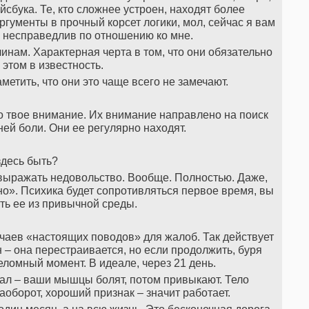
йсбука. Те, кто сложнее устроен, находят более
гументы в прочный корсет логики, мол, сейчас я вам
р несправедлив по отношению ко мне.
нам. Характерная черта в том, что они обязательно
 этом в известность.
метить, что они это чаще всего не замечают.
но твое внимание. Их внимание направлено на поиск
ней боли. Они ее регулярно находят.
здесь быть?
 выражать недовольство. Вообще. Полностью. Даже,
но». Психика будет сопротивляться первое время, вы
ть ее из привычной среды.
аев «настоящих поводов» для жалоб. Так действует
– она перестраивается, но если продолжить, буря
еломный момент. В идеале, через 21 день.
зал – ваши мышцы болят, потом привыкают. Тело
аоборот, хороший признак – значит работает.