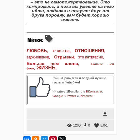
– это не самопожертвование. Это
компромисс, и пока вы умеете на него
идти, отдавая и получая друг от
друга поровну, вам будет хорошо
вместе.
ЛЮБОВЬ,
ОТНОШЕНИЯ,
СЧАСТЬЕ,
Отрывки
,
ВДОХНОВЕНИЕ
,
ЭТО ИНТЕРЕСНО
,
Больше чем слова,
Больше чем
ЖИЗНЬ
.
фото
,
Жми «Нравится» и получай лучшие
посты в Фейсбуке!
Читайте 1Bestlife.ru в
ВКонтакте
,
Google+
,
Twitter
и
Pinterest
.
1200
0
5.0
/
1