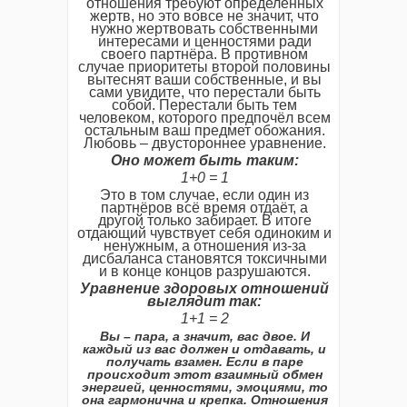
отношения требуют определённых
жертв, но это вовсе не значит, что
нужно жертвовать собственными
интересами и ценностями ради
своего партнёра. В противном
случае приоритеты второй половины
вытеснят ваши собственные, и вы
сами увидите, что перестали быть
собой. Перестали быть тем
человеком, которого предпочёл всем
остальным ваш предмет обожания.
Любовь – двустороннее уравнение.
Оно может быть таким:
1+0 = 1
Это в том случае, если один из
партнёров всё время отдаёт, а
другой только забирает. В итоге
отдающий чувствует себя одиноким и
ненужным, а отношения из-за
дисбаланса становятся токсичными
и в конце концов разрушаются.
Уравнение здоровых отношений
выглядит так:
1+1 = 2
Вы – пара, а значит, вас двое. И
каждый из вас должен и отдавать, и
получать взамен. Если в паре
происходит этот взаимный обмен
энергией, ценностями, эмоциями, то
она гармонична и крепка. Отношения