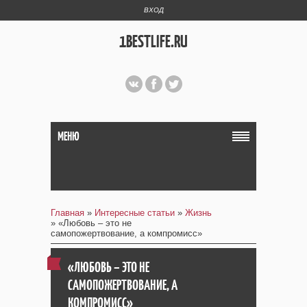
ВХОД
1BESTLIFE.RU
МЕНЮ
Главная
»
Интересные статьи
»
Жизнь
» «Любовь – это не
самопожертвование, а компромисс»
«ЛЮБОВЬ – ЭТО НЕ
САМОПОЖЕРТВОВАНИЕ, А
КОМПРОМИСС»