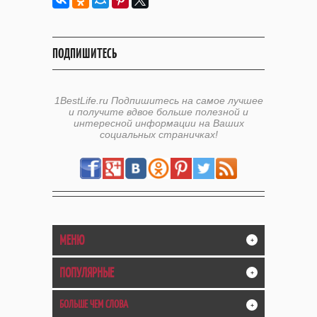
ПОДПИШИТЕСЬ
1BestLife.ru Подпишитесь на самое лучшее
и получите вдвое больше полезной и
интересной информации на Ваших
социальных страничках!
МЕНЮ
+
ПОПУЛЯРНЫЕ
+
БОЛЬШЕ ЧЕМ СЛОВА
+