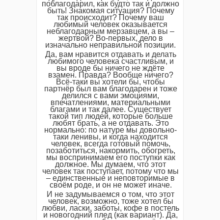
поблагодарил, как будто так и должно
быть! Знакомая ситуация? Почему
так происходит? Почему ваш
любимый человек оказывается
неблагодарным мерзавцем, а вы –
жертвой? Во-первых, дело в
изначально неправильной позиции.
Да, вам нравится отдавать и делать
любимого человека счастливым, и
вы вроде бы ничего не ждёте
взамен. Правда? Вообще ничего?
Всё-таки вы хотели бы, чтобы
партнёр был вам благодарен и тоже
делился с вами эмоциями,
впечатлениями, материальными
благами и так далее. Существует
такой тип людей, которые больше
любят брать, а не отдавать. Это
нормально: по натуре мы довольно-
таки ленивы, и когда находится
человек, всегда готовый помочь,
позаботиться, накормить, обогреть,
мы воспринимаем его поступки как
должное. Мы думаем, что этот
человек так поступает, потому что мы
– единственные и неповторимые в
своём роде, и он не может иначе.
И не задумываемся о том, что этот
человек, возможно, тоже хотел бы
любви, ласки, заботы, кофе в постель
и новогодний плед (как вариант). Да,