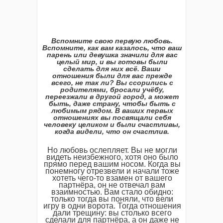
Вспомните свою первую любовь.
Вспомните, как вам казалось, что ваш
парень или девушка значили для вас
целый мир, и вы готовы были
сделать для них всё. Ваши
отношения были для вас прежде
всего, не так ли? Вы ссорились с
родителями, бросали учёбу,
переезжали в другой город, а может
быть, даже страну, чтобы быть с
любимым рядом. В ваших первых
отношениях вы посвящали себя
человеку целиком и были счастливы,
когда видели, что он счастлив.
Но любовь ослепляет. Вы не могли
видеть неизбежного, хотя оно было
прямо перед вашим носом. Когда вы
понемногу отрезвели и начали тоже
хотеть чего-то взамен от вашего
партнёра, он не отвечал вам
взаимностью. Вам стало обидно:
только тогда вы поняли, что вели
игру в одни ворота. Тогда отношения
дали трещину: вы столько всего
сделали для партнёра, а он даже не