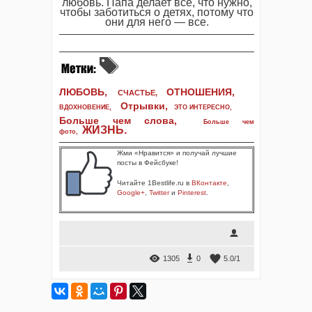
любовь. Папа делает все, что нужно,
чтобы заботиться о детях, потому что
они для него — все.
ЛЮБОВЬ,
ОТНОШЕНИЯ,
СЧАСТЬЕ,
Отрывки
,
ВДОХНОВЕНИЕ
,
ЭТО ИНТЕРЕСНО
,
Больше чем слова,
Больше чем
ЖИЗНЬ
.
фото
,
Жми «Нравится» и получай лучшие
посты в Фейсбуке!
Читайте 1Bestlife.ru в
ВКонтакте
,
Google+
,
Twitter
и
Pinterest
.
1305
0
5.0
/
1