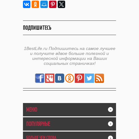
ПОДПИШИТЕСЬ
1BestLife.ru Подпишитесь на самое лучшее
и получите вдвое больше полезной и
интересной информации на Ваших
социальных страничках!
МЕНЮ
+
ПОПУЛЯРНЫЕ
+
БОЛЬШЕ ЧЕМ СЛОВА
+