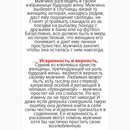
мужчину разглядеть в своей
избраннице будущую жену. Мужчина
выберет в спутницы жизни ту
женщину, которая, находясь рядом,
даст ему ощущение свободы, не
станет устраивать скандала из-за
поездки на рыбалку, похода с
друзьями в баню или на футбол.
Безусловно, все должно быть в меру,
но почувствовав, что женщина его
понимает, и дает ему личное
пространство, мужчина захочет,
чтобы она осталась с ним навсегда.
…. Искренность и верность.
Одним из ключевых качеств
женщины, претендующей на роль
будущей жены, является верность
своему мужчине. Любимая может
быть хоть тысячу раз стервой,
капризной особой и витающей в
облаках «блондинкой» – мужчина
простит ей эти слабости. Но вот
измену он не простит никогда! И
даже если девушка совершила такую
ошибку, она должна найти в себе
силы честно и искренне признаться в
содеянном. Ее искренность и
раскаяние могут помочь мужчине
хотя бы частично простить свою
возлюбленную.