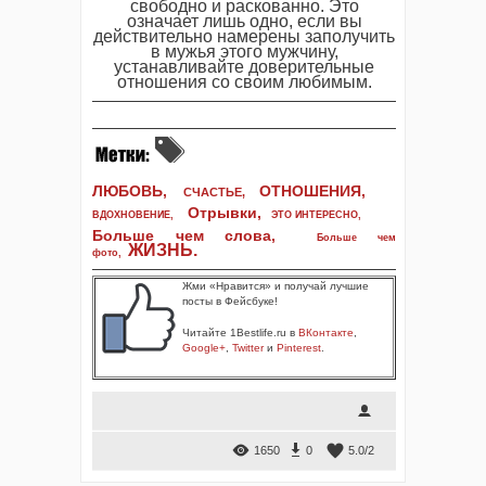
свободно и раскованно. Это
означает лишь одно, если вы
действительно намерены заполучить
в мужья этого мужчину,
устанавливайте доверительные
отношения со своим любимым.
ЛЮБОВЬ,
ОТНОШЕНИЯ,
СЧАСТЬЕ,
Отрывки
,
ВДОХНОВЕНИЕ
,
ЭТО ИНТЕРЕСНО
,
Больше чем слова,
Больше чем
ЖИЗНЬ
.
фото
,
Жми «Нравится» и получай лучшие
посты в Фейсбуке!
Читайте 1Bestlife.ru в
ВКонтакте
,
Google+
,
Twitter
и
Pinterest
.
1650
0
5.0
/
2