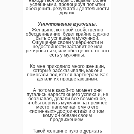
находиться рядом с людьми более
успешными, провоцируя попытки
обесценить результаты деятельности
других.
Уничтожение мужчины.
Женщине, которой свойственно
обесценивание, будет крайне сложно
быть с успешным мужчиной.
Ощущение своей ущербности и
недостойности заставит ее или
ретироваться, или обесценить то, что
есть у мужчины.
Ко мне приходило много женщин,
которые рассказывали, как они
помогали подняться партнерам. Как
делали их процветающими.
А потом в какой-то момент они
пугались нарастающего успеха и, не
осознавая, делали все возможное,
чтобы вернуть мужчину на прежнее
место, напоминая ему о его
«истинных» достоинствах и о том,
кому он обязан своим
продвижением.
Такой женщине нужно держать