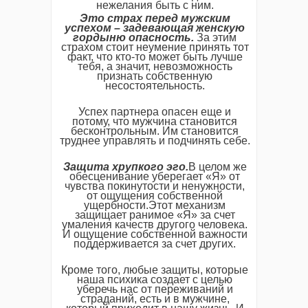
нежелания быть с ним.
Это страх перед мужским
успехом – задевающая женскую
гордыню опасность.
За этим
страхом стоит неумение принять тот
факт, что кто-то может быть лучше
тебя, а значит, невозможность
признать собственную
несостоятельность.
Успех партнера опасен еще и
потому, что мужчина становится
бесконтрольным. Им становится
труднее управлять и подчинять себе.
Защита хрупкого эго.
В целом же
обесценивание уберегает «Я» от
чувства покинутости и ненужности,
от ощущения собственной
ущербности.Этот механизм
защищает ранимое «Я» за счет
умаления качеств другого человека.
И ощущение собственной важности
поддерживается за счет других.
Кроме того, любые защиты, которые
наша психика создает с целью
уберечь нас от переживаний и
страданий, есть и в мужчине,