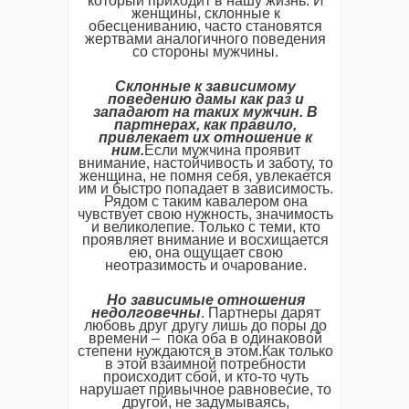
который приходит в нашу жизнь. И
женщины, склонные к
обесцениванию, часто становятся
жертвами аналогичного поведения
со стороны мужчины.
Склонные к зависимому
поведению дамы как раз и
западают на таких мужчин. В
партнерах, как правило,
привлекает их отношение к
ним.
Если мужчина проявит
внимание, настойчивость и заботу, то
женщина, не помня себя, увлекается
им и быстро попадает в зависимость.
Рядом с таким кавалером она
чувствует свою нужность, значимость
и великолепие. Только с теми, кто
проявляет внимание и восхищается
ею, она ощущает свою
неотразимость и очарование.
Но зависимые отношения
недолговечны
. Партнеры дарят
любовь друг другу лишь до поры до
времени – пока оба в одинаковой
степени нуждаются в этом.Как только
в этой взаимной потребности
происходит сбой, и кто-то чуть
нарушает привычное равновесие, то
другой, не задумываясь,