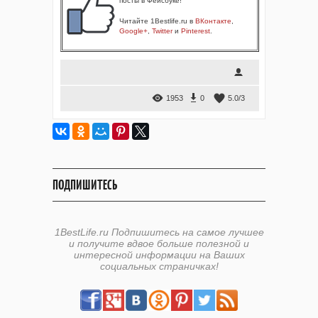
посты в Фейсбуке!
Читайте 1Bestlife.ru в
ВКонтакте
,
Google+
,
Twitter
и
Pinterest
.
1953
0
5.0
/
3
ПОДПИШИТЕСЬ
1BestLife.ru Подпишитесь на самое лучшее
и получите вдвое больше полезной и
интересной информации на Ваших
социальных страничках!