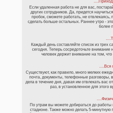
….Приходи
Если удаленная работа не для вас, постара
других сотрудников. Да, придется научитьс
пробок, сможете работать, не отвлекаясь,
сделать больше остальных. Раннее утро - эт
более 
….Т
Каждый день составляйте список из трех с
сегодня. Теперь сосредоточьте внимание н
человек держит внимание на том, что
….Вся 
Существуют, как правило, много мелких ежедн
почта, документы, телефонные разговоры, в
дела в течение дня, давая им отвлекать вас о
раз, в установленное для этого
….Физиче
По утрам вы можете добираться до работы 
стадионе. Также можно делать 5-минутную г