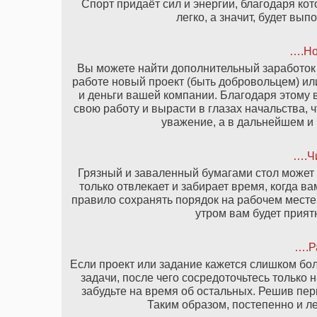
Спорт придаёт сил и энергии, благодаря ко
легко, а значит, будет вы
….Но
Вы можете найти дополнительный заработок у
работе новый проект (быть добровольцем) или
и деньги вашей компании. Благодаря этому в
свою работу и вырасти в глазах начальства, 
уважение, а в дальнейшем и
….Чи
Грязный и заваленный бумагами стол может б
только отвлекает и забирает время, когда ва
правило сохранять порядок на рабочем месте 
утром вам будет прият
….Р
Если проект или задание кажется слишком бол
задачи, после чего сосредоточьтесь только
забудьте на время об остальных. Решив перв
Таким образом, постепенно и ле