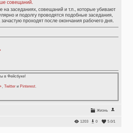
ше совещаний.
 на заседаниях, совещаний и т.п., которые убивают
улярно и подолгу проводятся подобные заседания,
а зачастую проходят после окончания рабочего дня.
,
ы в Фейсбуке!
+
,
Twitter
и
Pinterest
.
Жизнь
1203
0
5.0
/
1