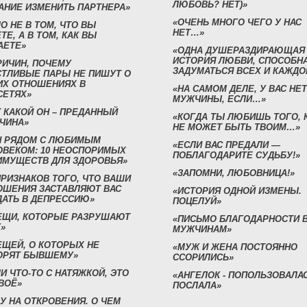
ЛЮБОВЬ? НЕТ)»
АНИЕ ИЗМЕНИТЬ ПАРТНЕРА»
«ОЧЕНЬ МНОГО ЧЕГО У НАС
О НЕ В ТОМ, ЧТО ВЫ
НЕТ…»
ТЕ, А В ТОМ, КАК ВЫ
АЕТЕ»
«ОДНА ДУШЕРАЗДИРАЮЩАЯ
ИСТОРИЯ ЛЮБВИ, СПОСОБН
РИЧИН, ПОЧЕМУ
ЗАДУМАТЬСЯ ВСЕХ И КАЖДО
СТЛИВЫЕ ПАРЫ НЕ ПИШУТ О
ИХ ОТНОШЕНИЯХ В
«НА САМОМ ДЕЛЕ, У ВАС НЕТ
СЕТЯХ»
МУЖЧИНЫ, ЕСЛИ…»
 КАКОЙ ОН – ПРЕДАННЫЙ
«КОГДА ТЫ ЛЮБИШЬ ТОГО, 
ЧИНА»
НЕ МОЖЕТ БЫТЬ ТВОИМ…»
Н РЯДОМ С ЛЮБИМЫМ
«ЕСЛИ ВАС ПРЕДАЛИ —
ОВЕКОМ: 10 НЕОСПОРИМЫХ
ПОБЛАГОДАРИТЕ СУДЬБУ!»
ИМУЩЕСТВ ДЛЯ ЗДОРОВЬЯ»
«ЗАПОМНИ, ЛЮБОВНИЦА!»
ПРИЗНАКОВ ТОГО, ЧТО ВАШИ
ОШЕНИЯ ЗАСТАВЛЯЮТ ВАС
«ИСТОРИЯ ОДНОЙ ИЗМЕНЫ.
ДАТЬ В ДЕПРЕССИЮ»
ПОЦЕЛУЙ»
ВЕЩИ, КОТОРЫЕ РАЗРУШАЮТ
«ПИСЬМО БЛАГОДАРНОСТИ 
»
МУЖЧИНАМ»
ЕЩЕЙ, О КОТОРЫХ НЕ
«МУЖ И ЖЕНА ПОСТОЯННО
ОРЯТ БЫВШЕМУ»
ССОРИЛИСЬ»
И ЧТО-ТО С НАТЯЖКОЙ, ЭТО
«АНГЕЛОК - ПОПОЛЬЗОВАЛА
ВОЁ»
ПОСЛАЛА»
У НА ОТКРОВЕНИЯ. О ЧЕМ