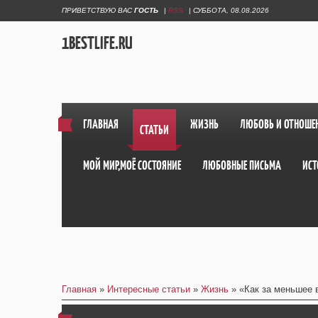
ПРИВЕТСТВУЮ ВАС
ГОСТЬ
|
RSS
|
СУББОТА, 08.08.2026
1BESTLIFE.RU
ГЛАВНАЯ
ЖИЗНЬ
ЛЮБОВЬ И ОТНОШЕ
СТАТЬИ
МОЙ МИР,МОЁ СОСТОЯНИЕ
ЛЮБОВНЫЕ ПИСЬМА
ИСТ
Главная
»
Интересные статьи
»
Жизнь
» «Как за меньшее 