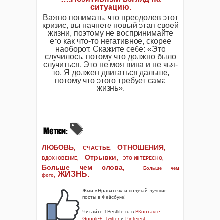
ситуацию.
Важно понимать, что преодолев этот
кризис, вы начнете новый этап своей
жизни, поэтому не воспринимайте
его как что-то негативное, скорее
наоборот. Скажите себе: «Это
случилось, потому что должно было
случиться. Это не моя вина и не чья-
то. Я должен двигаться дальше,
потому что этого требует сама
жизнь».
ЛЮБОВЬ,
ОТНОШЕНИЯ,
СЧАСТЬЕ,
Отрывки
,
ВДОХНОВЕНИЕ
,
ЭТО ИНТЕРЕСНО
,
Больше чем слова,
Больше чем
ЖИЗНЬ
.
фото
,
Жми «Нравится» и получай лучшие
посты в Фейсбуке!
Читайте 1Bestlife.ru в
ВКонтакте
,
Google+
,
Twitter
и
Pinterest
.