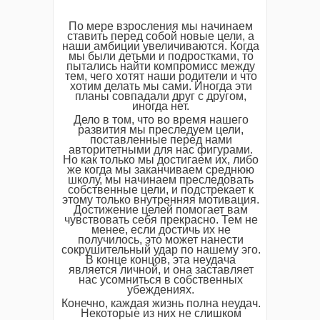
По мере взросления мы начинаем
ставить перед собой новые цели, а
наши амбиции увеличиваются. Когда
мы были детьми и подростками, то
пытались найти компромисс между
тем, чего хотят наши родители и что
хотим делать мы сами. Иногда эти
планы совпадали друг с другом,
иногда нет.
Дело в том, что во время нашего
развития мы преследуем цели,
поставленные перед нами
авторитетными для нас фигурами.
Но как только мы достигаем их, либо
же когда мы заканчиваем среднюю
школу, мы начинаем преследовать
собственные цели, и подстрекает к
этому только внутренняя мотивация.
Достижение целей помогает вам
чувствовать себя прекрасно. Тем не
менее, если достичь их не
получилось, это может нанести
сокрушительный удар по нашему эго.
В конце концов, эта неудача
является личной, и она заставляет
нас усомниться в собственных
убеждениях.
Конечно, каждая жизнь полна неудач.
Некоторые из них не слишком