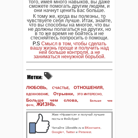
того, имея много навыков, вы даже
сможете помогать другим людям, и
они начнут ценить вас больше.
К тому же, когда вы полезны, то
чувствуете себя лучше. Итак, знайте,
что вы способны на многое, что вы
не должны полагаться на других, но
в то же время не бойтесь и не
стесняйтесь попросить о помощи.
P.S
Смысл в том, чтобы сделать
вашу жизнь проще и получить над
ней больше контроля, а не
заниматься ненужной борьбой.
ЛЮБОВЬ,
ОТНОШЕНИЯ,
СЧАСТЬЕ,
Отрывки
,
ВДОХНОВЕНИЕ
,
ЭТО ИНТЕРЕСНО
,
Больше чем слова,
Больше чем
ЖИЗНЬ
.
фото
,
Жми «Нравится» и получай лучшие
посты в Фейсбуке!
Читайте 1Bestlife.ru в
ВКонтакте
,
Google+
,
Twitter
и
Pinterest
.