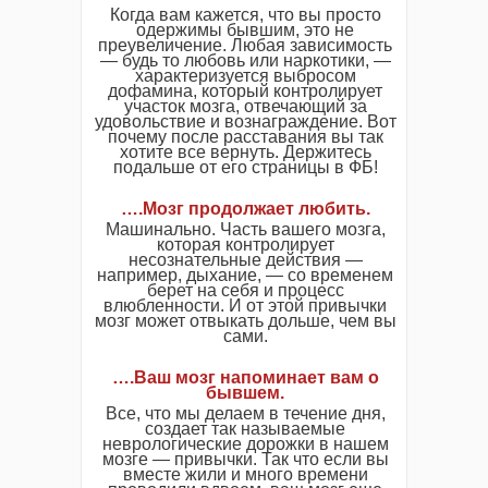
Когда вам кажется, что вы просто
одержимы бывшим, это не
преувеличение. Любая зависимость
— будь то любовь или наркотики, —
характеризуется выбросом
дофамина, который контролирует
участок мозга, отвечающий за
удовольствие и вознаграждение. Вот
почему после расставания вы так
хотите все вернуть. Держитесь
подальше от его страницы в ФБ!
…
.
Мозг продолжает любить.
Машинально. Часть вашего мозга,
которая контролирует
несознательные действия —
например, дыхание, — со временем
берет на себя и процесс
влюбленности. И от этой привычки
мозг может отвыкать дольше, чем вы
сами.
….Ваш мозг напоминает вам о
бывшем.
Все, что мы делаем в течение дня,
создает так называемые
неврологические дорожки в нашем
мозге — привычки. Так что если вы
вместе жили и много времени