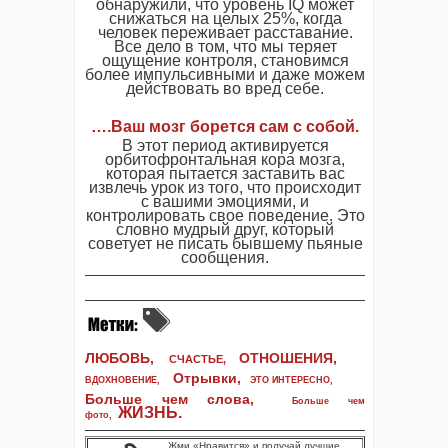
обнаружили, что уровень IQ может
снижаться на целых 25%, когда
человек переживает расставание.
Все дело в том, что мы теряет
ощущение контроля, становимся
более импульсивными и даже можем
действовать во вред себе.
….Ваш мозг борется сам с собой.
В этот период активируется
орбитофронтальная кора мозга,
которая пытается заставить вас
извлечь урок из того, что происходит
с вашими эмоциями, и
контролировать свое поведение. Это
словно мудрый друг, который
советует не писать бывшему пьяные
сообщения.
ЛЮБОВЬ,
ОТНОШЕНИЯ,
СЧАСТЬЕ,
Отрывки
,
ВДОХНОВЕНИЕ
,
ЭТО ИНТЕРЕСНО
,
Больше чем слова,
Больше чем
ЖИЗНЬ
.
фото
,
Жми «Нравится» и получай лучшие