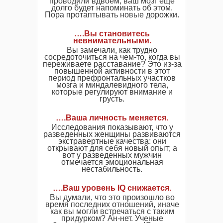
проводили вдвоем, ваш мозг еще
долго будет напоминать об этом.
Пора протаптывать новые дорожки.
…
.
Вы становитесь
невнимательными.
Вы замечали, как трудно
сосредоточиться на чем-то, когда вы
переживаете расставание? Это из-за
повышенной активности в этот
период префронтальных участков
мозга и миндалевидного тела,
которые регулируют внимание и
грусть.
…
.
Ваша личность меняется.
Исследования показывают, что у
разведенных женщины развиваются
экстравертные качества: они
открывают для себя новый опыт; а
вот у разведенных мужчин
отмечается эмоциональная
нестабильность.
…
.
Ваш уровень IQ снижается.
Вы думали, что это произошло во
время последних отношений, иначе
как вы могли встречаться с таким
придурком? Ан-нет. Ученые