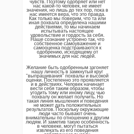
чувств. Поэтому одобряет или нет
нас какой-то человек, не имеет
значения, но лишь до тех пор, пока в
нас имеется вера, что это правда.
Как только мы поверим, что та или
иная похвала определена нашими
действиями, то мы начинаем
испытывать настоящее
удовольствие и гордость за себя.
Наше сознание устроено так, что
собственное самоуважение и
самооценка подстраиваются к
одобрению, исходящему от
значимых для нас людей.
Желание быть одобренным загоняет
нашу личность в замкнутый круг
"выпрашивания" похвалы и высокой
оценки. Постепенно это проявляется
и в действиях. Человек начинает
вести себя таким образом, чтобы
угодить тому или иному лицу, чью
похвалу он желает получить. Но
такая линия мышления и поведения
не может дать положительных
результатов. Поскольку окружающие
люди часто бывают очень
внимательны по отношению к другим
людям. И заметив такую особенность
в человеке, могут пытаться
извлекать из его поведения