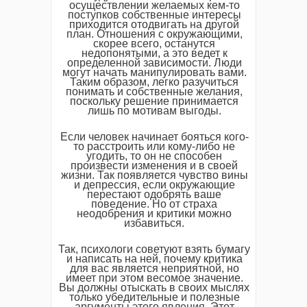
осуществлении желаемых кем-то
поступков собственные интересы
приходится отодвигать на другой
план. Отношения с окружающими,
скорее всего, останутся
недопонятыми, а это ведет к
определенной зависимости. Люди
могут начать манипулировать вами.
Таким образом, легко разучиться
понимать и собственные желания,
поскольку решение принимается
лишь по мотивам выгоды.
Если человек начинает бояться кого-
то расстроить или кому-либо не
угодить, то он не способен
произвести изменения и в своей
жизни. Так появляется чувство вины
и депрессия, если окружающие
перестают одобрять ваше
поведение. Но от страха
неодобрения и критики можно
избавиться.
Так, психологи советуют взять бумагу
и написать на ней, почему критика
для вас является неприятной, но
имеет при этом весомое значение.
Вы должны отыскать в своих мыслях
только убедительные и полезные
аргументы этого явления. Этот