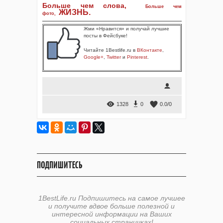
Больше чем слова,
Больше чем
ЖИЗНЬ
.
фото
,
Жми «Нравится» и получай лучшие
посты в Фейсбуке!
Читайте 1Bestlife.ru в
ВКонтакте
,
Google+
,
Twitter
и
Pinterest
.
1328
0
0.0
/
0
ПОДПИШИТЕСЬ
1BestLife.ru Подпишитесь на самое лучшее
и получите вдвое больше полезной и
интересной информации на Ваших
социальных страничках!