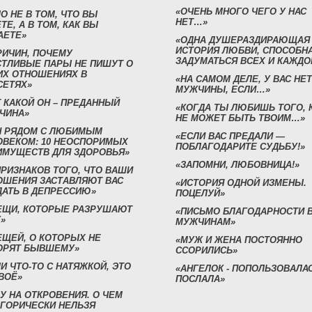
«ОЧЕНЬ МНОГО ЧЕГО У НАС
О НЕ В ТОМ, ЧТО ВЫ
НЕТ…»
ТЕ, А В ТОМ, КАК ВЫ
АЕТЕ»
«ОДНА ДУШЕРАЗДИРАЮЩАЯ
ИСТОРИЯ ЛЮБВИ, СПОСОБН
РИЧИН, ПОЧЕМУ
ЗАДУМАТЬСЯ ВСЕХ И КАЖДО
СТЛИВЫЕ ПАРЫ НЕ ПИШУТ О
ИХ ОТНОШЕНИЯХ В
«НА САМОМ ДЕЛЕ, У ВАС НЕТ
СЕТЯХ»
МУЖЧИНЫ, ЕСЛИ…»
 КАКОЙ ОН – ПРЕДАННЫЙ
«КОГДА ТЫ ЛЮБИШЬ ТОГО, 
ЧИНА»
НЕ МОЖЕТ БЫТЬ ТВОИМ…»
Н РЯДОМ С ЛЮБИМЫМ
«ЕСЛИ ВАС ПРЕДАЛИ —
ОВЕКОМ: 10 НЕОСПОРИМЫХ
ПОБЛАГОДАРИТЕ СУДЬБУ!»
ИМУЩЕСТВ ДЛЯ ЗДОРОВЬЯ»
«ЗАПОМНИ, ЛЮБОВНИЦА!»
ПРИЗНАКОВ ТОГО, ЧТО ВАШИ
ОШЕНИЯ ЗАСТАВЛЯЮТ ВАС
«ИСТОРИЯ ОДНОЙ ИЗМЕНЫ.
ДАТЬ В ДЕПРЕССИЮ»
ПОЦЕЛУЙ»
ВЕЩИ, КОТОРЫЕ РАЗРУШАЮТ
«ПИСЬМО БЛАГОДАРНОСТИ 
»
МУЖЧИНАМ»
ЕЩЕЙ, О КОТОРЫХ НЕ
«МУЖ И ЖЕНА ПОСТОЯННО
ОРЯТ БЫВШЕМУ»
ССОРИЛИСЬ»
И ЧТО-ТО С НАТЯЖКОЙ, ЭТО
«АНГЕЛОК - ПОПОЛЬЗОВАЛА
ВОЁ»
ПОСЛАЛА»
У НА ОТКРОВЕНИЯ. О ЧЕМ
ЕГОРИЧЕСКИ НЕЛЬЗЯ