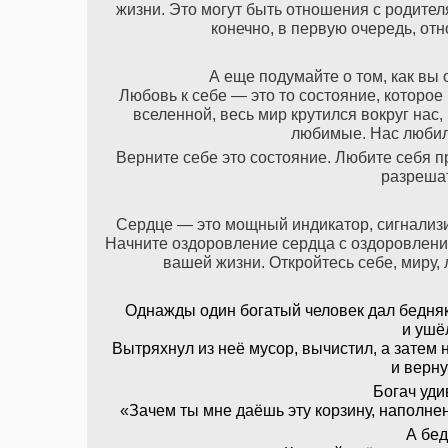
жизни. Это могут быть отношения с родител
конечно, в первую очередь, о
А еще подумайте о том, как вы 
Любовь к себе — это то состояние, которое
вселенной, весь мир крутился вокруг нас
любимые. Нас любили
Верните себе это состояние. Любите себя пр
разрешат
Сердце — это мощный индикатор, сигнализи
Начните оздоровление сердца с оздоровлен
вашей жизни. Откройтесь себе, миру,
Однажды один богатый человек дал бедняк
и ушё
Вытряхнул из неё мусор, вычистил, а затем 
и верну
Богач уди
«Зачем ты мне даёшь эту корзину, наполне
А бед