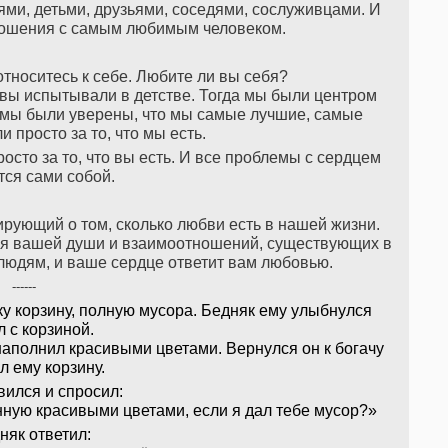
ями, детьми, друзьями, соседями, сослуживцами. И
тношения с самым любимым человеком.
относитесь к себе. Любите ли вы себя?
 вы испытывали в детстве. Тогда мы были центром
, мы были уверены, что мы самые лучшие, самые
 просто за то, что мы есть.
осто за то, что вы есть. И все проблемы с сердцем
ся сами собой.
рующий о том, сколько любви есть в нашей жизни.
ия вашей души и взаимоотношений, существующих в
 людям, и ваше сердце ответит вам любовью.
------
у корзину, полную мусора. Бедняк ему улыбнулся
л с корзиной.
наполнил красивыми цветами. Вернулся он к богачу
л ему корзину.
вился и спросил:
нную красивыми цветами, если я дал тебе мусор?»
няк ответил: