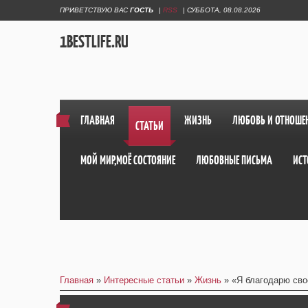
ПРИВЕТСТВУЮ ВАС
ГОСТЬ
|
RSS
|
СУББОТА, 08.08.2026
1BESTLIFE.RU
ГЛАВНАЯ
ЖИЗНЬ
ЛЮБОВЬ И ОТНОШЕ
СТАТЬИ
МОЙ МИР,МОЁ СОСТОЯНИЕ
ЛЮБОВНЫЕ ПИСЬМА
ИСТ
Главная
»
Интересные статьи
»
Жизнь
» «Я благодарю сво