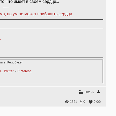
то, что имеет в своём сердце.»
------
а, но ум не может прибавить сердца.
,
ы в Фейсбуке!
+
,
Twitter
и
Pinterest
.
Жизнь
1521
0
0.0
/
0