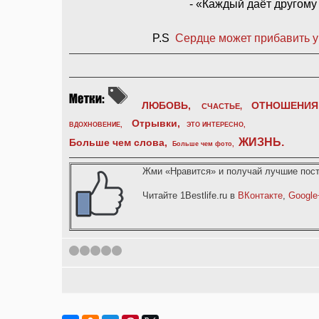
- «Каждый даёт другому 
P.S
Сердце может прибавить ум
ЛЮБОВЬ,
ОТНОШЕНИЯ
СЧАСТЬЕ,
Отрывки
,
ВДОХНОВЕНИЕ
,
ЭТО ИНТЕРЕСНО
,
ЖИЗНЬ
.
Больше чем слова,
Больше чем фото
,
Жми «Нравится» и получай лучшие пост
Читайте 1Bestlife.ru в
ВКонтакте
,
Google
1
2
3
4
5