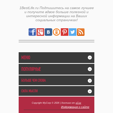
1BestLife.ru Подпишитесь на самое лучшее
и получите вдвое больше полезной и
интересной информации на Ваших
социальных страничках!
МЕНЮ
+
ПОПУЛЯРНЫЕ
+
БОЛЬШЕ ЧЕМ СЛОВА
+
СИЛА МЫСЛИ
+
Copyright MyCorp © 2026
|
Хостинг от
uCoz
Информация о сайте