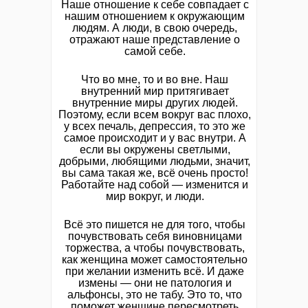
Наше отношение к себе совпадает с
нашим отношением к окружающим
людям. А люди, в свою очередь,
отражают наше представление о
самой себе.
Что во мне, то и во вне. Наш
внутренний мир притягивает
внутренние миры других людей.
Поэтому, если всем вокруг вас плохо,
у всех печаль, депрессия, то это же
самое происходит и у вас внутри. А
если вы окружены светлыми,
добрыми, любящими людьми, значит,
вы сама такая же, всё очень просто!
Работайте над собой — изменится и
мир вокруг, и люди.
Всё это пишется не для того, чтобы
почувствовать себя виновницами
торжества, а чтобы почувствовать,
как женщина может самостоятельно
при желании изменить всё. И даже
измены — они не патология и
альфонсы, это не табу. Это то, что
поможет женщине пересмотреть