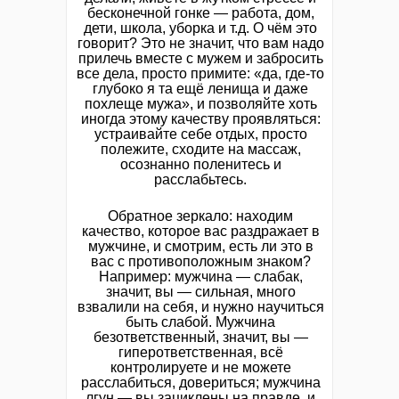
бесконечной гонке — работа, дом,
дети, школа, уборка и т.д. О чём это
говорит? Это не значит, что вам надо
прилечь вместе с мужем и забросить
все дела, просто примите: «да, где-то
глубоко я та ещё ленища и даже
похлеще мужа», и позволяйте хоть
иногда этому качеству проявляться:
устраивайте себе отдых, просто
полежите, сходите на массаж,
осознанно поленитесь и
расслабьтесь.
Обратное зеркало: находим
качество, которое вас раздражает в
мужчине, и смотрим, есть ли это в
вас с противоположным знаком?
Например: мужчина — слабак,
значит, вы — сильная, много
взвалили на себя, и нужно научиться
быть слабой. Мужчина
безответственный, значит, вы —
гиперответственная, всё
контролируете и не можете
расслабиться, довериться; мужчина
лгун — вы зациклены на правде, и