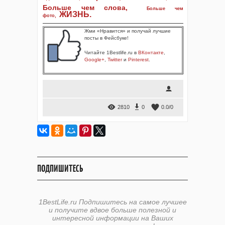
Больше чем слова,
Больше чем
ЖИЗНЬ
.
фото
,
Жми «Нравится» и получай лучшие
посты в Фейсбуке!
Читайте 1Bestlife.ru в
ВКонтакте
,
Google+
,
Twitter
и
Pinterest
.
2810
0
0.0
/
0
ПОДПИШИТЕСЬ
1BestLife.ru Подпишитесь на самое лучшее
и получите вдвое больше полезной и
интересной информации на Ваших