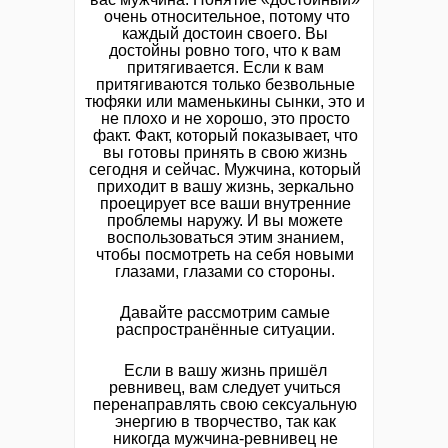
очень относительное, потому что
каждый достоин своего. Вы
достойны ровно того, что к вам
притягивается. Если к вам
притягиваются только безвольные
тюфяки или маменькины сынки, это и
не плохо и не хорошо, это просто
факт. Факт, который показывает, что
вы готовы принять в свою жизнь
сегодня и сейчас. Мужчина, который
приходит в вашу жизнь, зеркально
проецирует все ваши внутренние
проблемы наружу. И вы можете
воспользоваться этим знанием,
чтобы посмотреть на себя новыми
глазами, глазами со стороны.
Давайте рассмотрим самые
распространённые ситуации.
Если в вашу жизнь пришёл
ревнивец, вам следует учиться
перенаправлять свою сексуальную
энергию в творчество, так как
никогда мужчина-ревнивец не