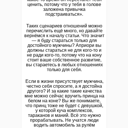
ценить, потому что у тебя в голове
заложена привычка
подстраиваться».
Таких сценариев отношений можно
перечислить ещё много, но давайте
вернёмся к началу статьи. Что значит
— я буду стараться только для
достойного мужчины? Априори вы
должны стараться не для кого-то и
не ради кого-то, потому что на кону
стоит ваше собственное развитие,
вы стараетесь в любых отношениях
только для себя.
Если в жизни присутствует мужчина,
честно себя спросите, а я достойна
другого? И за какие такие качества
мне можно сейчас вручить принца на
белом на коне? Вы же понимаете,
что принц тоже не будет с девушкой,
у которой куча комплексов,
тараканов и маний. Всё это нужно
прорабатывать. Не учатся люди
водить автомобиль за рулём