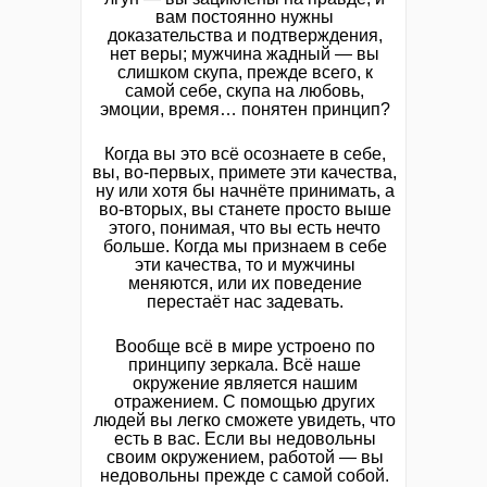
вам постоянно нужны
доказательства и подтверждения,
нет веры; мужчина жадный — вы
слишком скупа, прежде всего, к
самой себе, скупа на любовь,
эмоции, время… понятен принцип?
Когда вы это всё осознаете в себе,
вы, во-первых, примете эти качества,
ну или хотя бы начнёте принимать, а
во-вторых, вы станете просто выше
этого, понимая, что вы есть нечто
больше. Когда мы признаем в себе
эти качества, то и мужчины
меняются, или их поведение
перестаёт нас задевать.
Вообще всё в мире устроено по
принципу зеркала. Всё наше
окружение является нашим
отражением. С помощью других
людей вы легко сможете увидеть, что
есть в вас. Если вы недовольны
своим окружением, работой — вы
недовольны прежде с самой собой.