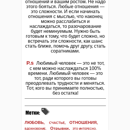
отношений и вашим ростом. Не надо
этого бояться. Любые отношения —
это сложности. И если начинать
отношения с мыслью, что наконец
можно расслабиться и
наслаждаться, то разочарование
будет неминуемым. Нужно быть
готовым к тому, что будет сложно, но
встречать эти сложности, как шанс
стать ближе, помочь друг другу, стать
соратниками.
P.s
Любимый человек — это не тот,
с кем можно наслаждаться 100%
времени. Любимый человек — это
тот, ради которого вы готовы
преодолевать трудности и меняться.
Тот, кого вы принимаете полностью,
без остатка!
ЛЮБОВЬ,
ОТНОШЕНИЯ,
СЧАСТЬЕ,
Отрывки
,
ВДОХНОВЕНИЕ
,
ЭТО ИНТЕРЕСНО
,