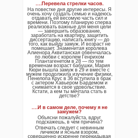
….Перевела стрелки часов.
На повестке дня другие интересы. Я
очень хочу создать семью и надеюсь
отдавать ей весомую часть сил и
времени. Поэтому планирую сперва
реализовать важные для меня цели
— завершить образование,
заработать на квартиру, защитить
диссертацию, написать книгу — до
того, как выйду замуж. И возраст не
помешает. Знаменитая королева
Алиенора Аквитанская обвенчалась
по любви с королем Генрихом
Плантагенетом в 28 — по тем
временам возраст бабушки, Мария
Кюри вышла замуж в 29 и вместе с
мужем продолжила изучение физики,
Пенелопа Крус в 36 вступила в брак
с актером Хавьером Бардемом и
снимается в свое удовольствие.
Кстати, а кем ты мечтала стать в
детстве?
….И в самом деле, почему я не
замужем?
Объясни пожалуйста, вдруг
подскажешь, в чем причина?
Отвечать следует с невинным
личиком и ясным взором,
совершенно искренне перекидывая