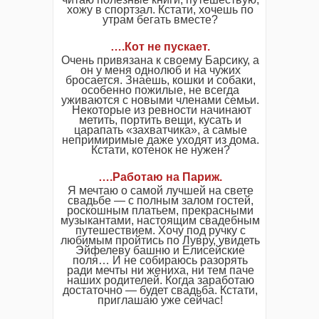
хожу в спортзал. Кстати, хочешь по
утрам бегать вместе?
….Кот не пускает.
Очень привязана к своему Барсику, а
он у меня однолюб и на чужих
бросается. Знаешь, кошки и собаки,
особенно пожилые, не всегда
уживаются с новыми членами семьи.
Некоторые из ревности начинают
метить, портить вещи, кусать и
царапать «захватчика», а самые
непримиримые даже уходят из дома.
Кстати, котенок не нужен?
….Работаю на Париж.
Я мечтаю о самой лучшей на свете
свадьбе — с полным залом гостей,
роскошным платьем, прекрасными
музыкантами, настоящим свадебным
путешествием. Хочу под ручку с
любимым пройтись по Лувру, увидеть
Эйфелеву башню и Елисейские
поля… И не собираюсь разорять
ради мечты ни жениха, ни тем паче
наших родителей. Когда заработаю
достаточно — будет свадьба. Кстати,
приглашаю уже сейчас!