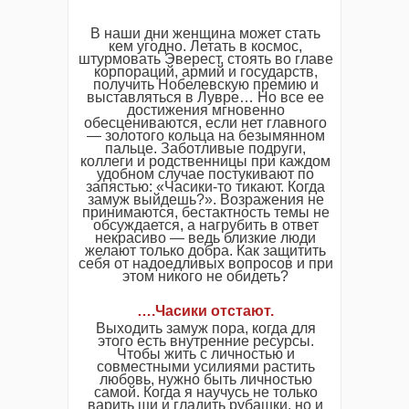
В наши дни женщина может стать
кем угодно. Летать в космос,
штурмовать Эверест, стоять во главе
корпораций, армий и государств,
получить Нобелевскую премию и
выставляться в Лувре… Но все ее
достижения мгновенно
обесцениваются, если нет главного
— золотого кольца на безымянном
пальце. Заботливые подруги,
коллеги и родственницы при каждом
удобном случае постукивают по
запястью: «Часики-то тикают. Когда
замуж выйдешь?». Возражения не
принимаются, бестактность темы не
обсуждается, а нагрубить в ответ
некрасиво — ведь близкие люди
желают только добра. Как защитить
себя от надоедливых вопросов и при
этом никого не обидеть?
….Часики отстают.
Выходить замуж пора, когда для
этого есть внутренние ресурсы.
Чтобы жить с личностью и
совместными усилиями растить
любовь, нужно быть личностью
самой. Когда я научусь не только
варить щи и гладить рубашки, но и