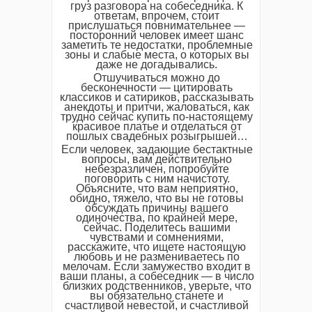
груз разговора на собеседника. К
ответам, впрочем, стоит
прислушаться повнимательнее —
посторонний человек имеет шанс
заметить те недостатки, проблемные
зоны и слабые места, о которых вы
даже не догадывались.
Отшучиваться можно до
бесконечности — цитировать
классиков и сатириков, рассказывать
анекдоты и притчи, жаловаться, как
трудно сейчас купить по-настоящему
красивое платье и отделаться от
пошлых свадебных розыгрышей…
Если человек, задающие бестактные
вопросы, вам действительно
небезразличен, попробуйте
поговорить с ним начистоту.
Объясните, что вам неприятно,
обидно, тяжело, что вы не готовы
обсуждать причины вашего
одиночества, по крайней мере,
сейчас. Поделитесь вашими
чувствами и сомнениями,
расскажите, что ищете настоящую
любовь и не размениваетесь по
мелочам. Если замужество входит в
ваши планы, а собеседник — в число
близких родственников, уверьте, что
вы обязательно станете и
счастливой невестой, и счастливой