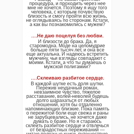
процедура, и проходить через нее
мне не хочется. Поэтому я ищу того
человека, с которым почувствую
близость и смогу пройти всю жизнь,
не оглядываясь по сторонам. Кстати,
а как вы познакомились с мужем?
….Не даю поцелуя без любви.
И близости до брака. Да, я
старомодна. Моде на целомудрие
больше пяти тысяч лет, и она все
еще актуальна. И надеюсь встретить
мужчину, чьи взгляды совпадают с
моими. Кстати, а что ты думаешь о
мужской полигамии?
….Склеиваю разбитое сердце.
В каждой шутке есть доля шутки.
Пережив неудачный роман,
невзаимное чувство, тяжелое
расставание, волей-неволей будешь
долго шарахаться от любых
отношений, хотя бы отдаленно
напоминающих близкие. Пока память
о пережитой боли еще свежа и раны
не зарубцевались, не хочется даже
думать о браке. Но я стараюсь
склеить разбитое сердце и отвлечься
от безрадостных переживаний —
читаю полезные книги, путешествую,