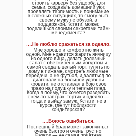
строить карьеру без ущерба для
семьи, создавать домашний уют,
проявлять терпимость и понимание
в сложных ситуациях, то смогу быть
своему мужу не обузой, а
поддержкой. Кстати, может,
поделишься своими секретами тайм-
менеджмента?
….Не люблю сражаться за одеяло.
Мне хорошо и комфортно жить
одной. Мне нравится жарить яичницу
из одного яйца, делать полезный
салат с обезжиренным йогуртом и
самой съедать целый торт, гулять по
дому в пижаме, смотреть любимые
передачи, а не футбол, и валяться по
диагонали на большой удобной
кровати, не отстаивая в бою свое
право на подушку и теплый плед.
Когда я пойму, что хочется разделить
с кем-то завтрак, тортик и одеяло —
тогда и выйду замуж. Кстати, не в
курсе, где тут поблизости
кондитерская?
….Боюсь ошибиться.
Поспешный брак может закончиться
очень быстро и очень грустно.
Развод — не самая приятная