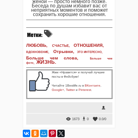
женой — просто немного позже.
Беседа по душам избавит вас от
неприятных моментов и поможет
сохранить хорошие отношения.
ЛЮБОВЬ,
ОТНОШЕНИЯ,
СЧАСТЬЕ,
Отрывки
,
ВДОХНОВЕНИЕ
,
ЭТО ИНТЕРЕСНО
,
Больше чем слова,
Больше чем
ЖИЗНЬ
.
фото
,
Жми «Нравится» и получай лучшие
посты в Фейсбуке!
Читайте 1Bestlife.ru в
ВКонтакте
,
Google+
,
Twitter
и
Pinterest
.
1673
0
0.0
/
0