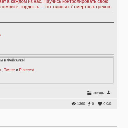
вет в каждом из нас. Научись контролировать свою
помните, гордость – это один из 7 смертных грехов.
,
ы в Фейсбуке!
+
,
Twitter
и
Pinterest
.
Жизнь
1360
0
0.0
/
0