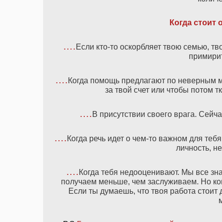
Когда стоит 
….
Если кто-то оскорбляет твою семью, тв
примирит
….
Когда помощь предлагают по неверным м
за твой счет или чтобы потом т
….
В присутствии своего врага. Сейч
….
Когда речь идет о чем-то важном для тебя
личность, н
….
Когда тебя недооценивают. Мы все знае
получаем меньше, чем заслуживаем. Но ког
Если ты думаешь, что твоя работа стоит 