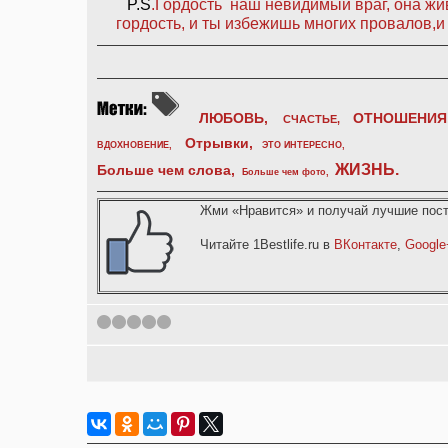
P.S
.Гордость наш невидимый враг, она жи
гордость, и ты избежишь многих провалов,и 
ЛЮБОВЬ,
ОТНОШЕНИЯ
СЧАСТЬЕ,
Отрывки
,
ВДОХНОВЕНИЕ
,
ЭТО ИНТЕРЕСНО
,
ЖИЗНЬ
.
Больше чем слова,
Больше чем фото
,
Жми «Нравится» и получай лучшие пост
Читайте 1Bestlife.ru в
ВКонтакте
,
Google
1
2
3
4
5