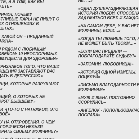
НЕТ…»
ТЕ, А В ТОМ, КАК ВЫ
АЕТЕ»
«ОДНА ДУШЕРАЗДИРАЮЩАЯ
ИСТОРИЯ ЛЮБВИ, СПОСОБН
РИЧИН, ПОЧЕМУ
ЗАДУМАТЬСЯ ВСЕХ И КАЖДО
СТЛИВЫЕ ПАРЫ НЕ ПИШУТ О
ИХ ОТНОШЕНИЯХ В
«НА САМОМ ДЕЛЕ, У ВАС НЕТ
СЕТЯХ»
МУЖЧИНЫ, ЕСЛИ…»
 КАКОЙ ОН – ПРЕДАННЫЙ
«КОГДА ТЫ ЛЮБИШЬ ТОГО, 
ЧИНА»
НЕ МОЖЕТ БЫТЬ ТВОИМ…»
Н РЯДОМ С ЛЮБИМЫМ
«ЕСЛИ ВАС ПРЕДАЛИ —
ОВЕКОМ: 10 НЕОСПОРИМЫХ
ПОБЛАГОДАРИТЕ СУДЬБУ!»
ИМУЩЕСТВ ДЛЯ ЗДОРОВЬЯ»
«ЗАПОМНИ, ЛЮБОВНИЦА!»
ПРИЗНАКОВ ТОГО, ЧТО ВАШИ
ОШЕНИЯ ЗАСТАВЛЯЮТ ВАС
«ИСТОРИЯ ОДНОЙ ИЗМЕНЫ.
ДАТЬ В ДЕПРЕССИЮ»
ПОЦЕЛУЙ»
ВЕЩИ, КОТОРЫЕ РАЗРУШАЮТ
«ПИСЬМО БЛАГОДАРНОСТИ 
»
МУЖЧИНАМ»
ЕЩЕЙ, О КОТОРЫХ НЕ
«МУЖ И ЖЕНА ПОСТОЯННО
ОРЯТ БЫВШЕМУ»
ССОРИЛИСЬ»
И ЧТО-ТО С НАТЯЖКОЙ, ЭТО
«АНГЕЛОК - ПОПОЛЬЗОВАЛА
ВОЁ»
ПОСЛАЛА»
У НА ОТКРОВЕНИЯ. О ЧЕМ
ЕГОРИЧЕСКИ НЕЛЬЗЯ
ОРИТЬ СВОЕМУ МУЖЧИНЕ?»