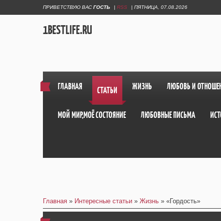
ПРИВЕТСТВУЮ ВАС
ГОСТЬ
|
RSS
|
ПЯТНИЦА, 07.08.2026
1BESTLIFE.RU
ГЛАВНАЯ
ЖИЗНЬ
ЛЮБОВЬ И ОТНОШЕ
СТАТЬИ
МОЙ МИР,МОЁ СОСТОЯНИЕ
ЛЮБОВНЫЕ ПИСЬМА
ИСТ
Главная
»
Интересные статьи
»
Жизнь
» «Гордость»