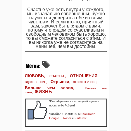
Счастье уже есть внутри у каждого,
мы изначально совершенны, нужно
научиться доверять себе и своим
чувствам. И если кто-то, приятный
вам, захочет быть рядом с вами,
потому что рядом со счастливым и
свободным человеком быть хорошо,
то вы сможете согласиться с этим. И
вы никогда уже не согласитесь на
меньшее, чем вы достойны.
ЛЮБОВЬ,
ОТНОШЕНИЯ,
СЧАСТЬЕ,
Отрывки
,
ВДОХНОВЕНИЕ
,
ЭТО ИНТЕРЕСНО
,
Больше чем слова,
Больше чем
ЖИЗНЬ
.
фото
,
Жми «Нравится» и получай лучшие
посты в Фейсбуке!
Читайте 1Bestlife.ru в
ВКонтакте
,
Google+
,
Twitter
и
Pinterest
.