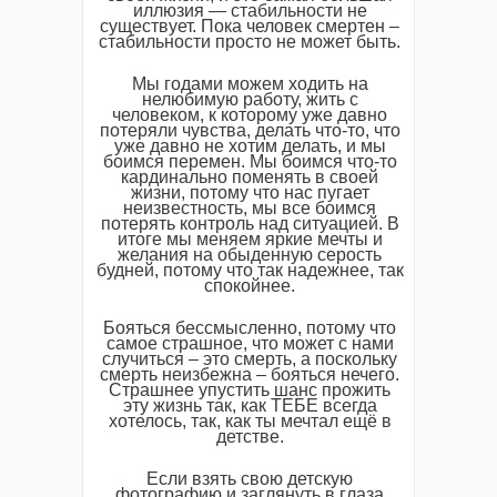
иллюзия — стабильности не
существует. Пока человек смертен –
стабильности просто не может быть.
Мы годами можем ходить на
нелюбимую работу, жить с
человеком, к которому уже давно
потеряли чувства, делать что-то, что
уже давно не хотим делать, и мы
боимся перемен. Мы боимся что-то
кардинально поменять в своей
жизни, потому что нас пугает
неизвестность, мы все боимся
потерять контроль над ситуацией. В
итоге мы меняем яркие мечты и
желания на обыденную серость
будней, потому что так надежнее, так
спокойнее.
Бояться бессмысленно, потому что
самое страшное, что может с нами
случиться – это смерть, а поскольку
смерть неизбежна – бояться нечего.
Страшнее упустить шанс прожить
эту жизнь так, как ТЕБЕ всегда
хотелось, так, как ты мечтал ещё в
детстве.
Если взять свою детскую
фотографию и заглянуть в глаза