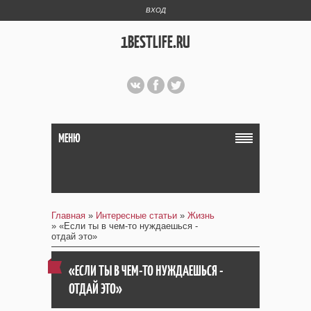
ВХОД
1BESTLIFE.RU
МЕНЮ
Главная
»
Интересные статьи
»
Жизнь
» «Если ты в чем-то нуждаешься -
отдай это»
«ЕСЛИ ТЫ В ЧЕМ-ТО НУЖДАЕШЬСЯ -
ОТДАЙ ЭТО»