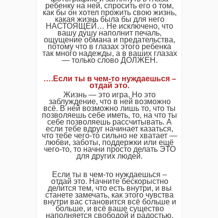
ребенку на ней, спросить его о том,
как бы он хотел прожить свою жизнь,
какая жизнь была бы для него
НАСТОЯЩЕЙ… Не исключено, что
вашу душу наполнит печаль,
ощущение обмана и предательства,
потому что в глазах этого ребенка
так много надежды, а в ваших глазах
— только слово ДОЛЖЕН.
….Если ты в чем-то нуждаешься –
отдай это.
Жизнь — это игра. Но это
заблуждение, что в ней возможно
всё. В ней возможно лишь то, что ты
позволяешь себе иметь, то, на что ты
себе позволяешь рассчитывать. А
если тебе вдруг начинает казаться,
что тебе чего-то сильно не хватает —
любви, заботы, поддержки или ещё
чего-то, то начни просто делать ЭТО
для других людей.
Если ты в чем-то нуждаешься –
отдай это. Начните бескорыстно
делится тем, что есть внутри, и вы
станете замечать, как этого чувства
внутри вас становится всё больше и
больше, и всё ваше существо
наполняется свободой и радостью.