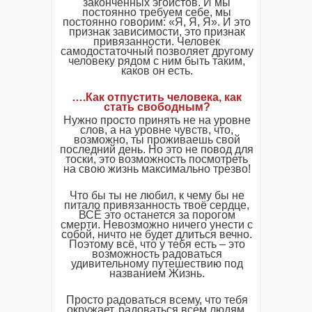
законченных эгоистов. И мы
постоянно требуем себе, мы
постоянно говорим: «Я, Я, Я». И это
признак зависимости, это признак
привязанности. Человек
самодостаточный позволяет другому
человеку рядом с ним быть таким,
каков он есть.
….Как отпустить человека, как
стать свободным?
Нужно просто принять не на уровне
слов, а на уровне чувств, что,
возможно, ты проживаешь свой
последний день. Но это не повод для
тоски, это возможность посмотреть
на свою жизнь максимально трезво!
Что бы ты не любил, к чему бы не
питало привязанность твоё сердце,
ВСЁ это останется за порогом
смерти. Невозможно ничего унести с
собой, ничто не будет длиться вечно.
Поэтому всё, что у тебя есть – это
возможность радоваться
удивительному путешествию под
названием Жизнь.
Просто радоваться всему, что тебя
окружает, радоваться всем людям,