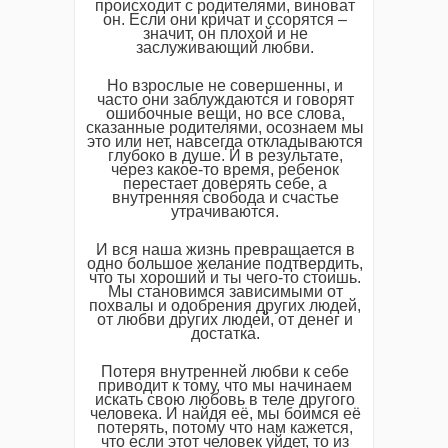
происходит с родителями, виноват
он. Если они кричат и ссорятся –
значит, он плохой и не
заслуживающий любви.
Но взрослые не совершенны, и
часто они заблуждаются и говорят
ошибочные вещи, но все слова,
сказанные родителями, осознаем мы
это или нет, навсегда откладываются
глубоко в душе. И в результате,
через какое-то время, ребенок
перестает доверять себе, а
внутренняя свобода и счастье
утрачиваются.
И вся наша жизнь превращается в
одно большое желание подтвердить,
что ты хороший и ты чего-то стоишь.
Мы становимся зависимыми от
похвалы и одобрения других людей,
от любви других людей, от денег и
достатка.
Потеря внутренней любви к себе
приводит к тому, что мы начинаем
искать свою любовь в теле другого
человека. И найдя её, мы боимся её
потерять, потому что нам кажется,
что если этот человек уйдет, то из