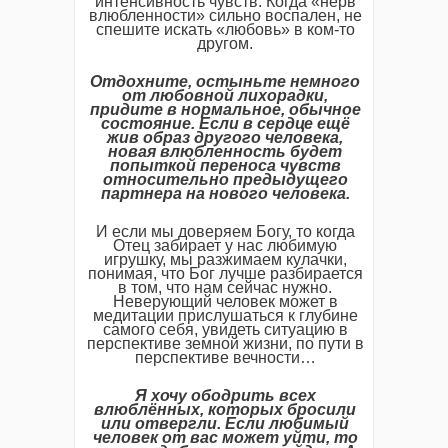
интенсивность чувств. Когда «нерв
влюбленности» сильно воспален, не
спешите искать «любовь» в ком-то
другом.
Отдохните, остыньте немного
от любовной лихорадки,
придите в нормальное, обычное
состояние. Если в сердце ещё
жив образ другого человека,
новая влюбленность будет
попыткой переноса чувств
относительно предыдущего
партнера на нового человека.
И если мы доверяем Богу, то когда
Отец забирает у нас любимую
игрушку, мы разжимаем кулачки,
понимая, что Бог лучше разбирается
в том, что нам сейчас нужно.
Неверующий человек может в
медитации прислушаться к глубине
самого себя, увидеть ситуацию в
перспективе земной жизни, по пути в
перспективе вечности…
Я хочу ободрить всех
влюблённых, которых бросили
или отвергли. Если любимый
человек от вас может уйти, то