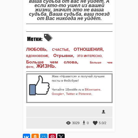
ваша судьба от вас не уйдет. А
если кто-то ушел из вашей
жизни, значит это не ваша
судьба. Ваша судьба, ваш поезд
от Вас никогда не уйдёт.
ЛЮБОВЬ,
ОТНОШЕНИЯ,
СЧАСТЬЕ,
Отрывки
,
ВДОХНОВЕНИЕ
,
ЭТО ИНТЕРЕСНО
,
Больше чем слова,
Больше чем
ЖИЗНЬ
.
фото
,
Жми «Нравится» и получай лучшие
посты в Фейсбуке!
Читайте 1Bestlife.ru в
ВКонтакте
,
Google+
,
Twitter
и
Pinterest
.
3029
0
5.0
/
2