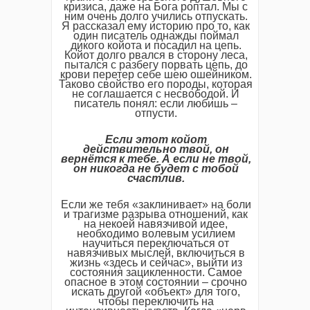
кризиса, даже на Бога роптал. Мы с
ним очень долго учились отпускать.
Я рассказал ему историю про то, как
один писатель однажды поймал
дикого койота и посадил на цепь.
Койот долго рвался в сторону леса,
пытался с разбегу порвать цепь, до
крови перетер себе шею ошейником.
Таково свойство его породы, которая
не соглашается с несвободой. И
писатель понял: если любишь –
отпусти.
Если этот койот
действительно твой, он
вернётся к тебе. А если не твой,
он никогда не будет с тобой
счастлив.
Если же тебя «заклинивает» на боли
и трагизме разрыва отношений, как
на некоей навязчивой идее,
необходимо волевым усилием
научиться переключаться от
навязчивых мыслей, включиться в
жизнь «здесь и сейчас», выйти из
состояния зацикленности. Самое
опасное в этом состоянии – срочно
искать другой «объект» для того,
чтобы переключить на