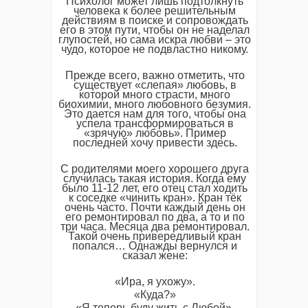
Психолог может лишь подтолкнуть
человека к более решительным
действиям в поиске и сопровождать
его в этом пути, чтобы он не наделал
глупостей, но сама искра любви – это
чудо, которое не подвластно никому.
Прежде всего, важно отметить, что
существует «слепая» любовь, в
которой много страсти, много
биохимии, много любовного безумия.
Это дается нам для того, чтобы она
успела трансформироваться в
«зрячую» любовь». Пример
последней хочу привести здесь.
С родителями моего хорошего друга
случилась такая история. Когда ему
было 11-12 лет, его отец стал ходить
к соседке «чинить кран». Кран тёк
очень часто. Почти каждый день он
его ремонтировал по два, а то и по
три часа. Месяца два ремонтировал.
Такой очень привередливый кран
попался… Однажды вернулся и
сказал жене:
«Ира, я ухожу».
«Куда?»
«Я теперь буду жить с Любой».