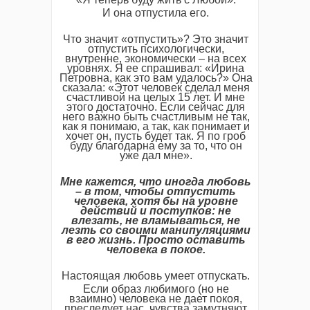
И она отпустила его.
Что значит «отпустить»? Это значит
отпустить психологически,
внутренне, экономически – на всех
уровнях. Я ее спрашивал: «Ирина
Петровна, как это вам удалось?» Она
сказала: «Этот человек сделал меня
счастливой на целых 15 лет. И мне
этого достаточно. Если сейчас для
него важно быть счастливым не так,
как я понимаю, а так, как понимает и
хочет он, пусть будет так. Я по гроб
буду благодарна ему за то, что он
уже дал мне».
Мне кажется, что иногда любовь
– в том, чтобы отпустить
человека, хотя бы на уровне
действий и поступков: не
влезать, не вламываться, не
лезть со своими манипуляциями
в его жизнь. Просто оставить
человека в покое.
Настоящая любовь умеет отпускать.
Если образ любимого (но не
взаимно) человека не дает покоя,
преследует нас, чувства замутняют