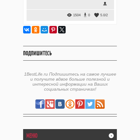
1504
0
5.0
/
2
ПОДПИШИТЕСЬ
1BestLife.ru Подпишитесь на самое лучшее
и получите вдвое больше полезной и
интересной информации на Ваших
социальных страничках!
МЕНЮ
+