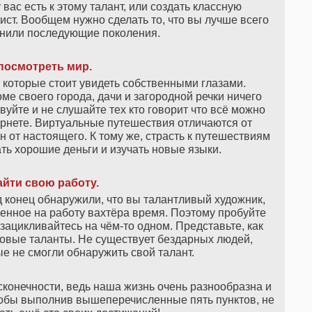
 вас есть к этому талант, или создать классную
ст. Вообщем нужно сделать то, что вы лучше всего
мнили последующие поколения.
посмотреть мир.
 которые стоит увидеть собственными глазами.
оме своего города, дачи и загородной речки ничего
вуйте и не слушайте тех кто говорит что всё можно
ернете. Виртуальные путешествия отличаются от
н от настоящего. К тому же, страсть к путешествиям
ть хорошие деньги и изучать новые языки.
айти свою работу.
 конец обнаружили, что вы талантливый художник,
аченное на работу вахтёра время. Поэтому пробуйте
зацикливайтесь на чём-то одном. Представьте, как
новые таланты. Не существует бездарных людей,
е не смогли обнаружить свой талант.
конечности, ведь наша жизнь очень разнообразна и
чтобы выполнив вышеперечисленные пять пунктов, не