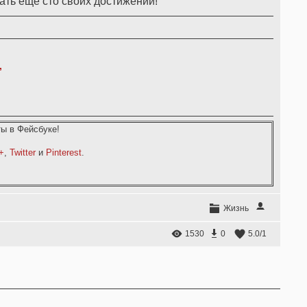
ать ещё сто своих достижений!
,
ы в Фейсбуке!
+
,
Twitter
и
Pinterest
.
Жизнь
1530
0
5.0
/
1