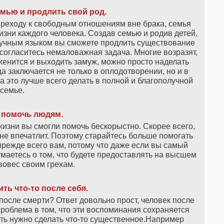
емью и продлить свой род.
реходу к свободным отношениям вне брака, семья
зни каждого человека. Создав семью и родив детей,
аучным языком вы сможете продлить существование
согласитесь немаловажная задача. Многие возразят,
женится и выходить замуж, можно просто наделать
а заключается не только в оплодотворении, но и в
 это лучше всего делать в полной и благополучной
семье.
 помочь людям.
изни вы смогли помочь бескорыстно. Скорее всего,
е впечатлит. Поэтому старайтесь больше помогать
прежде всего вам, потому что даже если вы самый
маетесь о том, что будете предоставлять на высшем
ивовес своим грехам.
ть что-то после себя.
 после смерти? Ответ довольно прост, человек после
Проблема в том, что эти воспоминания сохраняется
мять нужно сделать что-то существенное.Например