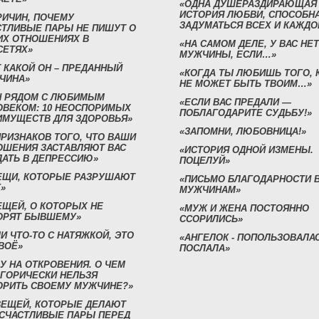
«ОДНА ДУШЕРАЗДИРАЮЩАЯ
ИСТОРИЯ ЛЮБВИ, СПОСОБН
РИЧИН, ПОЧЕМУ
ЗАДУМАТЬСЯ ВСЕХ И КАЖДО
СТЛИВЫЕ ПАРЫ НЕ ПИШУТ О
ИХ ОТНОШЕНИЯХ В
«НА САМОМ ДЕЛЕ, У ВАС НЕТ
СЕТЯХ»
МУЖЧИНЫ, ЕСЛИ…»
 КАКОЙ ОН – ПРЕДАННЫЙ
«КОГДА ТЫ ЛЮБИШЬ ТОГО, 
ЧИНА»
НЕ МОЖЕТ БЫТЬ ТВОИМ…»
Н РЯДОМ С ЛЮБИМЫМ
«ЕСЛИ ВАС ПРЕДАЛИ —
ОВЕКОМ: 10 НЕОСПОРИМЫХ
ПОБЛАГОДАРИТЕ СУДЬБУ!»
ИМУЩЕСТВ ДЛЯ ЗДОРОВЬЯ»
«ЗАПОМНИ, ЛЮБОВНИЦА!»
ПРИЗНАКОВ ТОГО, ЧТО ВАШИ
ОШЕНИЯ ЗАСТАВЛЯЮТ ВАС
«ИСТОРИЯ ОДНОЙ ИЗМЕНЫ.
ДАТЬ В ДЕПРЕССИЮ»
ПОЦЕЛУЙ»
ВЕЩИ, КОТОРЫЕ РАЗРУШАЮТ
«ПИСЬМО БЛАГОДАРНОСТИ 
»
МУЖЧИНАМ»
ЕЩЕЙ, О КОТОРЫХ НЕ
«МУЖ И ЖЕНА ПОСТОЯННО
ОРЯТ БЫВШЕМУ»
ССОРИЛИСЬ»
И ЧТО-ТО С НАТЯЖКОЙ, ЭТО
«АНГЕЛОК - ПОПОЛЬЗОВАЛА
ВОЁ»
ПОСЛАЛА»
У НА ОТКРОВЕНИЯ. О ЧЕМ
ЕГОРИЧЕСКИ НЕЛЬЗЯ
ОРИТЬ СВОЕМУ МУЖЧИНЕ?»
 ВЕЩЕЙ, КОТОРЫЕ ДЕЛАЮТ
 СЧАСТЛИВЫЕ ПАРЫ ПЕРЕД