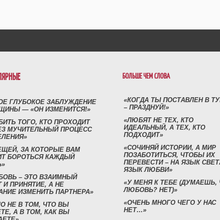
ЛЯРНЫЕ
БОЛЬШЕ ЧЕМ СЛОВА
«КОГДА ТЫ ПОСТАВЛЕН В Т
ОЕ ГЛУБОКОЕ ЗАБЛУЖДЕНИЕ
– ПРАЗДНУЙ!»
ЩИНЫ — «ОН ИЗМЕНИТСЯ!»
«ЛЮБЯТ НЕ ТЕХ, КТО
БИТЬ ТОГО, КТО ПРОХОДИТ
ИДЕАЛЬНЫЙ, А ТЕХ, КТО
ЕЗ МУЧИТЕЛЬНЫЙ ПРОЦЕСС
ПОДХОДИТ»
ЕЛЕНИЯ»
«СОЧИНЯЙ ИСТОРИИ, А МИР
ЕЩЕЙ, ЗА КОТОРЫЕ ВАМ
ПОЗАБОТИТЬСЯ, ЧТОБЫ ИХ
ИТ БОРОТЬСЯ КАЖДЫЙ
ПЕРЕВЕСТИ – НА ЯЗЫК СВЕТ
Ь»
ЯЗЫК ЛЮБВИ»
БОВЬ – ЭТО ВЗАИМНЫЙ
«У МЕНЯ К ТЕБЕ (ДУМАЕШЬ,
 И ПРИНЯТИЕ, А НЕ
ЛЮБОВЬ? НЕТ)»
АНИЕ ИЗМЕНИТЬ ПАРТНЕРА»
«ОЧЕНЬ МНОГО ЧЕГО У НАС
О НЕ В ТОМ, ЧТО ВЫ
НЕТ…»
ТЕ, А В ТОМ, КАК ВЫ
АЕТЕ»