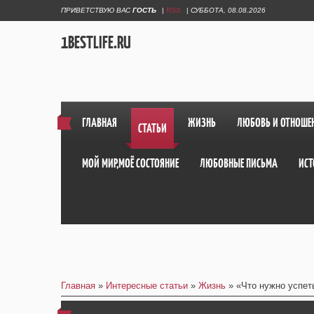
ПРИВЕТСТВУЮ ВАС
ГОСТЬ
|
RSS
|
СУББОТА, 08.08.2026
1BESTLIFE.RU
ГЛАВНАЯ
ЖИЗНЬ
ЛЮБОВЬ И ОТНОШЕ
СТАТЬИ
МОЙ МИР,МОЁ СОСТОЯНИЕ
ЛЮБОВНЫЕ ПИСЬМА
ИСТ
Главная
»
Интересные статьи
»
Жизнь
» «Что нужно успет