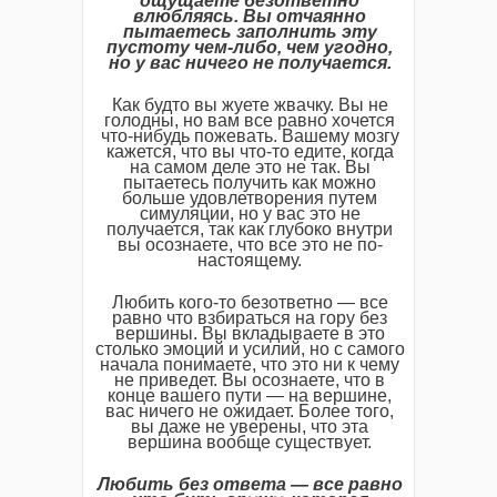
ощущаете безответно
влюбляясь. Вы отчаянно
пытаетесь заполнить эту
пустоту чем-либо, чем угодно,
но у вас ничего не получается.
Как будто вы жуете жвачку. Вы не
голодны, но вам все равно хочется
что-нибудь пожевать. Вашему мозгу
кажется, что вы что-то едите, когда
на самом деле это не так. Вы
пытаетесь получить как можно
больше удовлетворения путем
симуляции, но у вас это не
получается, так как глубоко внутри
вы осознаете, что все это не по-
настоящему.
Любить кого-то безответно — все
равно что взбираться на гору без
вершины. Вы вкладываете в это
столько эмоций и усилий, но с самого
начала понимаете, что это ни к чему
не приведет. Вы осознаете, что в
конце вашего пути — на вершине,
вас ничего не ожидает. Более того,
вы даже не уверены, что эта
вершина вообще существует.
Любить без ответа — все равно