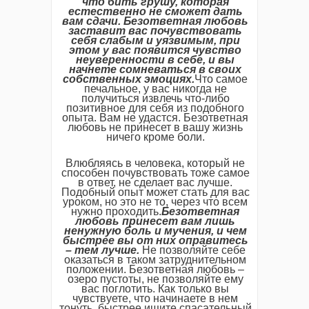
что бить грушу, которая
естественно не сможет дать
вам сдачи. Безответная любовь
заставит вас почувствовать
себя слабым и уязвимым, при
этом у вас появится чувство
неуверенности в себе, и вы
начнете сомневаться в своих
собственных эмоциях.
Что самое
печальное, у вас никогда не
получиться извлечь что-либо
позитивное для себя из подобного
опыта. Вам не удастся. Безответная
любовь не принесет в вашу жизнь
ничего кроме боли.
Влюбляясь в человека, который не
способен почувствовать тоже самое
в ответ, не сделает вас лучше.
Подобный опыт может стать для вас
уроком, но это не то, через что всем
нужно проходить.
Безответная
любовь принесет вам лишь
ненужную боль и мучения, и чем
быстрее вы от них оправитесь
– тем лучше.
Не позволяйте себе
оказаться в таком затруднительном
положении. Безответная любовь –
озеро пустоты, не позволяйте ему
вас поглотить. Как только вы
чувствуете, что начинаете в нем
тонуть, быстрее ищите спасательный