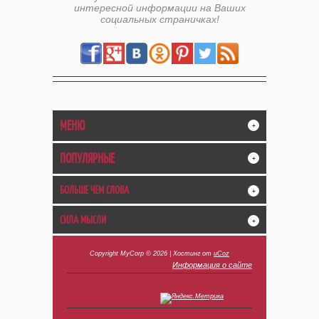
интересной информации на Ваших
социальных страничках!
МЕНЮ
+
ПОПУЛЯРНЫЕ
+
БОЛЬШЕ ЧЕМ СЛОВА
+
СИЛА МЫСЛИ
+
Copyright MyCorp © 2026
|
Хостинг от
uCoz
Информация о сайте