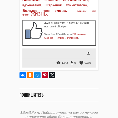
СЧАСТЬЕ,
Отрывки
,
ВДОХНОВЕНИЕ
,
ЭТО ИНТЕРЕСНО
,
Больше чем слова,
Больше чем
ЖИЗНЬ
.
фото
,
Жми «Нравится» и получай лучшие
посты в Фейсбуке!
Читайте 1Bestlife.ru в
ВКонтакте
,
Google+
,
Twitter
и
Pinterest
.
1342
0
0.0
/
0
ПОДПИШИТЕСЬ
1BestLife.ru Подпишитесь на самое лучшее
и получите вдвое больше полезной и